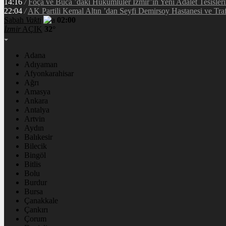
14:16
/
Foça ve Buca ’daki Hükümlüler İzmir’in Yeni Adalet Tesisleri
22:04
/
AK Partili Kemal Altın ’dan Seyfi Demirsoy Hastanesi ve Traf
Sabah
Vakti
02:00
İzmir
AÇIK
32°
Adana
Adıyaman
Afyonkarahisar
Ağrı
Amasya
Ankara
Antalya
Artvin
Aydın
Balıkesir
Bilecik
Bingöl
Bitlis
Bolu
Burdur
Bursa
Çanakkale
Çankırı
Çorum