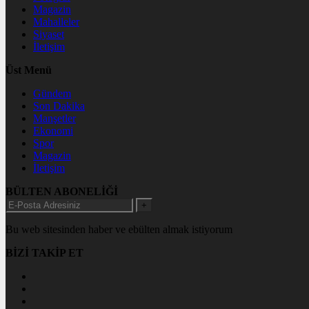
Magazin
Mahalleler
Siyaset
İletişim
Üst Menü
Gündem
Son Dakika
Manşetler
Ekonomi
Spor
Magazin
İletişim
BÜLTEN ABONELİĞİ
+
Bu web sitesinden haber ve ebülten almak istiyorum
BİZİ TAKİP ET