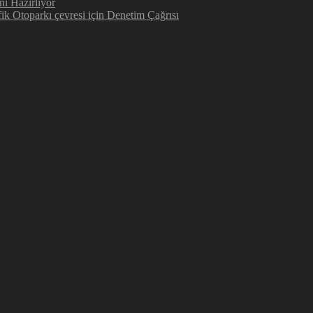
ni Hazırlıyor
ik Otoparkı çevresi için Denetim Çağrısı