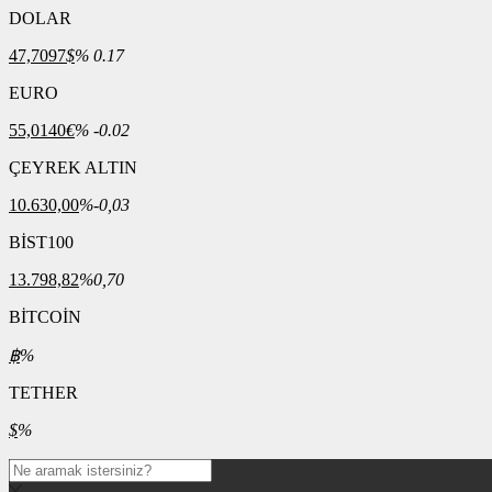
DOLAR
47,7097
$
% 0.17
EURO
55,0140
€
% -0.02
ÇEYREK ALTIN
10.630,00
%-0,03
BİST100
13.798,82
%0,70
BİTCOİN
฿
%
TETHER
$
%