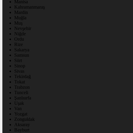
Manisa
Kahramanmaraş
Mardin
Muğla
Muş
Nevşehir
Niğde
Ordu
Rize
Sakarya
Samsun
Siirt
Sinop
Sivas
Tekirdağ
Tokat
Trabzon
Tunceli
Şanlıurfa
Uşak
Van
Yozgat
Zonguldak
Aksaray
Bayburt