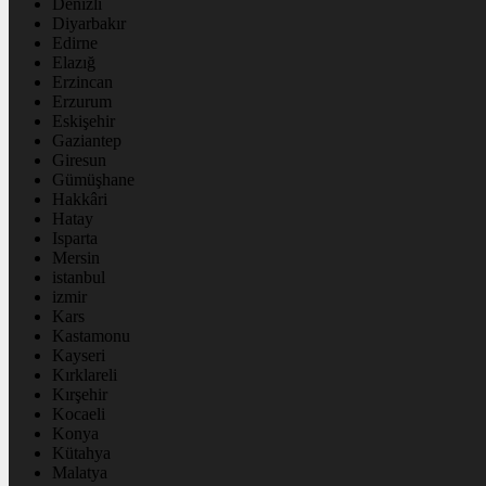
Denizli
Diyarbakır
Edirne
Elazığ
Erzincan
Erzurum
Eskişehir
Gaziantep
Giresun
Gümüşhane
Hakkâri
Hatay
Isparta
Mersin
istanbul
izmir
Kars
Kastamonu
Kayseri
Kırklareli
Kırşehir
Kocaeli
Konya
Kütahya
Malatya