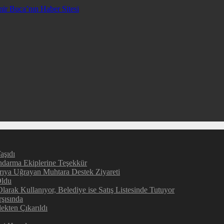
aşıdı
darma Ekiplerine Teşekkür
rıya Uğrayan Muhtara Destek Ziyareti
Oldu
larak Kullanıyor, Belediye ise Satış Listesinde Tutuyor
şısında
ekten Çıkarıldı