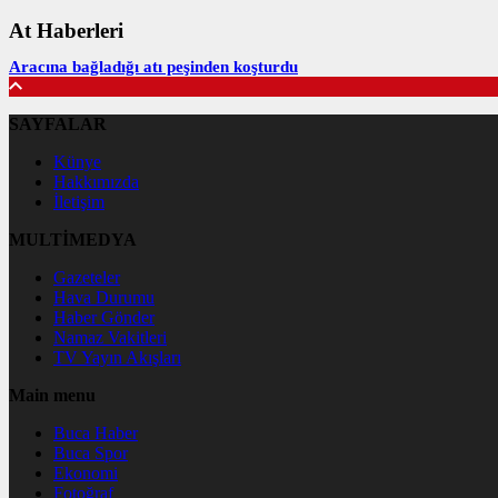
At Haberleri
Aracına bağladığı atı peşinden koşturdu
SAYFALAR
Künye
Hakkımızda
İletişim
MULTİMEDYA
Gazeteler
Hava Durumu
Haber Gönder
Namaz Vakitleri
TV Yayın Akışları
Main menu
Buca Haber
Buca Spor
Ekonomi
Fotoğraf