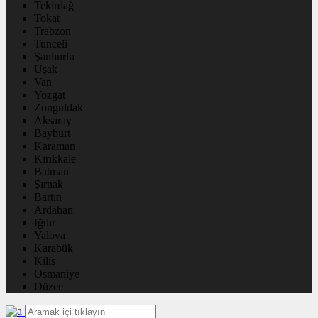
Tekirdağ
Tokat
Trabzon
Tunceli
Şanlıurfa
Uşak
Van
Yozgat
Zonguldak
Aksaray
Bayburt
Karaman
Kırıkkale
Batman
Şırnak
Bartın
Ardahan
Iğdır
Yalova
Karabük
Kilis
Osmaniye
Düzce