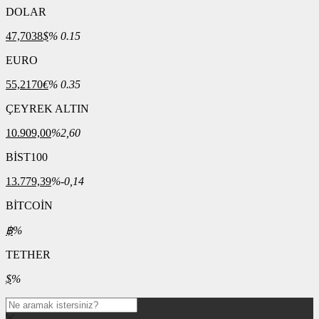
DOLAR
47,7038
$
% 0.15
EURO
55,2170
€
% 0.35
ÇEYREK ALTIN
10.909,00
%2,60
BİST100
13.779,39
%-0,14
BİTCOİN
฿
%
TETHER
$
%