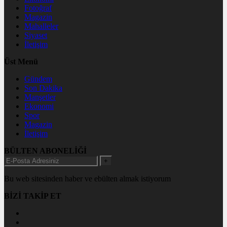
Fotoğraf
Magazin
Mahalleler
Siyaset
İletişim
Üst Menü
Gündem
Son Dakika
Manşetler
Ekonomi
Spor
Magazin
İletişim
BÜLTEN ABONELİĞİ
+
Bu web sitesinden haber ve ebülten almak istiyorum
BİZİ TAKİP ET