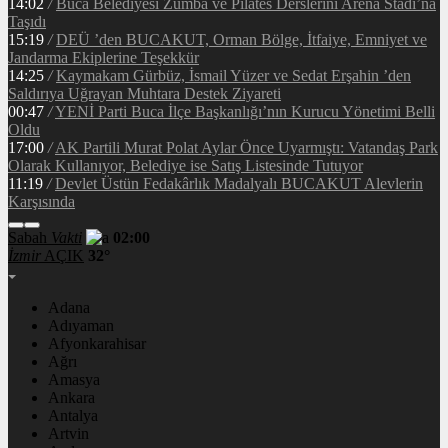
14:02
/
Buca Belediyesi Zumba ve Pilates Derslerini Arena Stadı’na
Taşıdı
15:19
/
DEÜ ’den BUCAKUT, Orman Bölge, İtfaiye, Emniyet ve
Jandarma Ekiplerine Teşekkür
14:25
/
Kaymakam Gürbüz, İsmail Yüzer ve Sedat Erşahin ’den
Saldırıya Uğrayan Muhtara Destek Ziyareti
00:47
/
YENİ Parti Buca İlçe Başkanlığı’nın Kurucu Yönetimi Belli
Oldu
17:00
/
AK Partili Murat Polat Aylar Önce Uyarmıştı: Vatandaş Park
Olarak Kullanıyor, Belediye ise Satış Listesinde Tutuyor
11:19
/
Devlet Üstün Fedakârlık Madalyalı BUCAKUT Alevlerin
Karşısında
Sabah
Vakti
02:00
İzmir
AÇIK
32°
Adana
Adıyaman
Afyonkarahisar
Ağrı
Amasya
Ankara
Antalya
Artvin