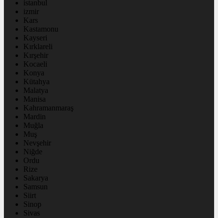
istanbul
izmir
Kars
Kastamonu
Kayseri
Kırklareli
Kırşehir
Kocaeli
Konya
Kütahya
Malatya
Manisa
Kahramanmaraş
Mardin
Muğla
Muş
Nevşehir
Niğde
Ordu
Rize
Sakarya
Samsun
Siirt
Sinop
Sivas