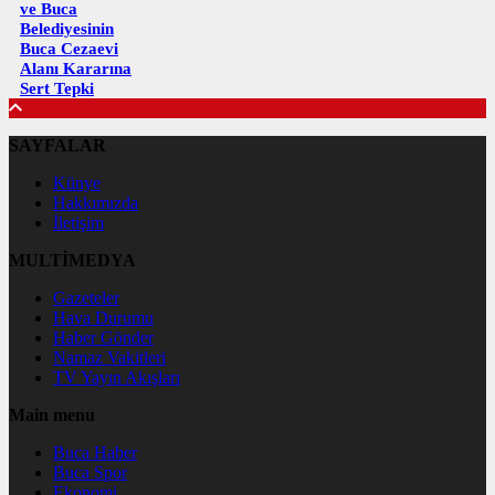
ve Buca
Belediyesinin
Buca Cezaevi
Alanı Kararına
Sert Tepki
SAYFALAR
Künye
Hakkımızda
İletişim
MULTİMEDYA
Gazeteler
Hava Durumu
Haber Gönder
Namaz Vakitleri
TV Yayın Akışları
Main menu
Buca Haber
Buca Spor
Ekonomi