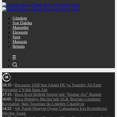
Gündem
Son Dakika
Manşetler
Ekonomi
Spor
Magazin
İletişim
18:35
/
Bucaspor 1928’den Aliağa FK’ya Transfer: Ali Emir
Pervanlar 2 Yıllık İmza Attı
17:15
/
Buca Kent Belleği Sergisi’nde “Hazine Avı” Başladı
16:05
/
Buca Belediye Meclisi’nde SGK Borçları Gündemi:
Kaynaklar ’daki Taşınmaz da Listeden Çıkarılıyor
14:22
/
AK Partili Hüseyin Oygur Çalışanların İcra Kesintilerini
Meclise Taşıdı