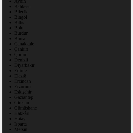
Aydın
Balıkesir
Bilecik
Bingöl
Bitlis
Bolu
Burdur
Bursa
Çanakkale
Çankırı
Çorum
Denizli
Diyarbakır
Edirne
Elazığ
Erzincan
Erzurum
Eskişehir
Gaziantep
Giresun
Gümüşhane
Hakkâri
Hatay
Isparta
Mersin