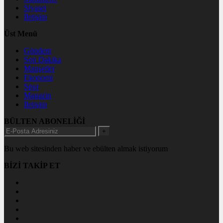
Siyaset
İletişim
Üst Menü
Gündem
Son Dakika
Manşetler
Ekonomi
Spor
Magazin
İletişim
BÜLTEN ABONELİĞİ
+
Bu web sitesinden haber ve ebülten almak istiyorum
BİZİ TAKİP ET