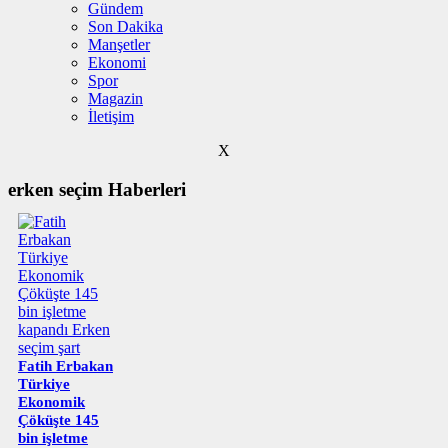
Gündem
Son Dakika
Manşetler
Ekonomi
Spor
Magazin
İletişim
X
erken seçim Haberleri
Fatih Erbakan
Türkiye
Ekonomik
Çöküşte 145
bin işletme