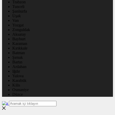
Trabzon
Tunceli
Şanlıurfa
Uşak
Van
Yozgat
Zonguldak
Aksaray
Bayburt
Karaman
Kırıkkale
Batman
Şırnak
Bartın
Ardahan
Iğdır
Yalova
Karabük
Kilis
Osmaniye
Düzce