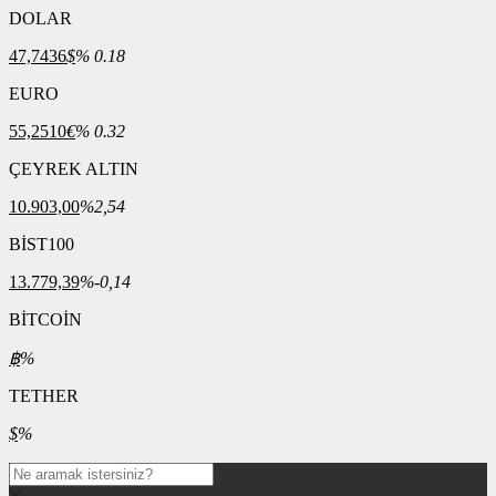
DOLAR
47,7436
$
% 0.18
EURO
55,2510
€
% 0.32
ÇEYREK ALTIN
10.903,00
%2,54
BİST100
13.779,39
%-0,14
BİTCOİN
฿
%
TETHER
$
%