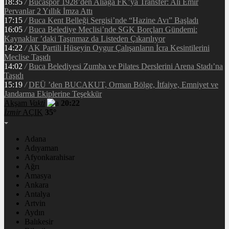
18:35
/
Bucaspor 1928’den Aliağa FK’ya Transfer: Ali Emir
Pervanlar 2 Yıllık İmza Attı
17:15
/
Buca Kent Belleği Sergisi’nde “Hazine Avı” Başladı
16:05
/
Buca Belediye Meclisi’nde SGK Borçları Gündemi:
Kaynaklar ’daki Taşınmaz da Listeden Çıkarılıyor
14:22
/
AK Partili Hüseyin Oygur Çalışanların İcra Kesintilerini
Meclise Taşıdı
14:02
/
Buca Belediyesi Zumba ve Pilates Derslerini Arena Stadı’na
Taşıdı
15:19
/
DEÜ ’den BUCAKUT, Orman Bölge, İtfaiye, Emniyet ve
Jandarma Ekiplerine Teşekkür
Akşam
Vakti
20:22
İzmir
AÇIK
35°
Adana
Adıyaman
Afyonkarahisar
Ağrı
Amasya
Ankara
Antalya
Artvin
Aydın
Balıkesir