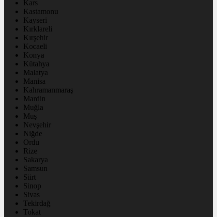
Kars
Kastamonu
Kayseri
Kırklareli
Kırşehir
Kocaeli
Konya
Kütahya
Malatya
Manisa
Kahramanmaraş
Mardin
Muğla
Muş
Nevşehir
Niğde
Ordu
Rize
Sakarya
Samsun
Siirt
Sinop
Sivas
Tekirdağ
Tokat