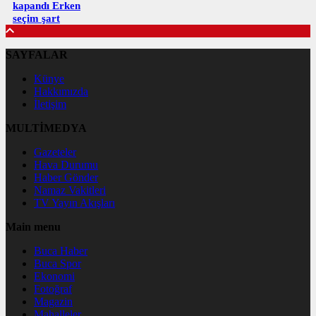
kapandı Erken
seçim şart
SAYFALAR
Künye
Hakkımızda
İletişim
MULTİMEDYA
Gazeteler
Hava Durumu
Haber Gönder
Namaz Vakitleri
TV Yayın Akışları
Main menu
Buca Haber
Buca Spor
Ekonomi
Fotoğraf
Magazin
Mahalleler