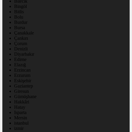
Bilecik
Bingöl
Bitlis
Bolu
Burdur
Bursa
Çanakkale
Çankırı
Çorum
Denizli
Diyarbakır
Edirne
Elazığ
Erzincan
Erzurum
Eskişehir
Gaziantep
Giresun
Gümüşhane
Hakkâri
Hatay
Isparta
Mersin
istanbul
izmir