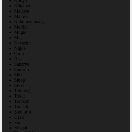
Konya
Kütahya
Malatya
Manisa
Kahramanmaraş
Mardin
Muğla
Muş
Nevşehir
Niğde
Ordu
Rize
Sakarya
Samsun
Siirt
Sinop
Sivas
Tekirdağ
Tokat
Trabzon
Tunceli
Şanlıurfa
Uşak
Van
Yozgat