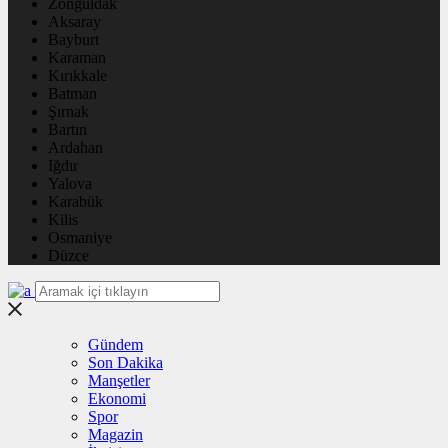
Zonguldak
Aksaray
Bayburt
Karaman
Kırıkkale
Batman
Şırnak
Bartın
Ardahan
Iğdır
Yalova
Karabük
Kilis
Osmaniye
Düzce
Gündem
Son Dakika
Manşetler
Ekonomi
Spor
Magazin