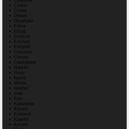
Çankırı
Çorum
Denizli
Diyarbakır
Edirne
Elazığ
Erzincan
Erzurum
Eskişehir
Gaziantep
Giresun
Gümüşhane
Hakkâri
Hatay
Isparta
Mersin
istanbul
izmir
Kars
Kastamonu
Kayseri
Kırklareli
Kırşehir
Kocaeli