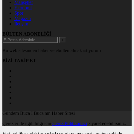
Manşetler
Ekonomi
Spor
Magazin
İletişim
BÜLTEN ABONELİĞİ
+
Bu web sitesinden haber ve ebülten almak istiyorum
BİZİ TAKİP ET
Gündem Buca I Buca'nın Haber Sitesi
Çerezler ile ilgili bilgi için
Çerez Politikamızı
ziyaret edebilirsiniz.
Veri politikasındaki amaçlarla sınırlı ve mevzuata uygun şekilde