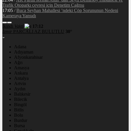
İkindi
Vakti
17:12
İzmir
PARÇALI AZ BULUTLU
30°
Adana
Adıyaman
Afyonkarahisar
Ağrı
Amasya
Ankara
Antalya
Artvin
Aydın
Balıkesir
Bilecik
Bingöl
Bitlis
Bolu
Burdur
Bursa
Çanakkale