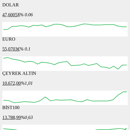
DOLAR
47,6005
$
% 0.06
EURO
55,0703
€
% 0.1
ÇEYREK ALTIN
10.672,00
%1,01
BİST100
13.788,99
%0,63