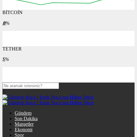
BİTCOİN
฿
%
TETHER
$
%
Gündem
Son Dakika
Manşetler
Ekonomi
Spor