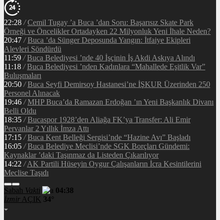
22:28
/
Cemil Tugay ’a Buca ’dan Soru: Başarısız Skate Park
Örneği ve Öncelikler Ortadayken 22 Milyonluk Yeni İhale Neden?
20:47
/
Buca ’da Sünger Deposunda Yangın: İtfaiye Ekipleri
Alevleri Söndürdü
11:59
/
Buca Belediyesi ’nde 40 İşçinin İş Akdi Askıya Alındı
11:18
/
Buca Belediyesi ’nden Kadınlara “Mahallede Eşitlik Var”
Buluşmaları
20:50
/
Buca Seyfi Demirsoy Hastanesi’ne İŞKUR Üzerinden 250
Personel Alınacak
19:46
/
MHP Buca’da Ramazan Erdoğan ’ın Yeni Başkanlık Divanı
Belli Oldu
18:35
/
Bucaspor 1928’den Aliağa FK’ya Transfer: Ali Emir
Pervanlar 2 Yıllık İmza Attı
17:15
/
Buca Kent Belleği Sergisi’nde “Hazine Avı” Başladı
16:05
/
Buca Belediye Meclisi’nde SGK Borçları Gündemi:
Kaynaklar ’daki Taşınmaz da Listeden Çıkarılıyor
14:22
/
AK Partili Hüseyin Oygur Çalışanların İcra Kesintilerini
Meclise Taşıdı
Sabah
Vakti
04:38
İzmir
AÇIK
34°