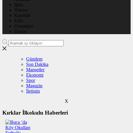
Iğdır
Yalova
Karabük
Kilis
Osmaniye
Düzce
Gündem
Son Dakika
Manşetler
Ekonomi
Spor
Magazin
İletişim
X
Kırklar İlkokulu Haberleri