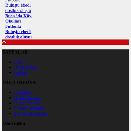
Buca ’da Köy
Okulları
Futbolla
Buluştu ebedi
dostluk oluştu
SAYFALAR
Künye
Hakkımızda
İletişim
MULTİMEDYA
Gazeteler
Hava Durumu
Haber Gönder
Namaz Vakitleri
TV Yayın Akışları
Main menu