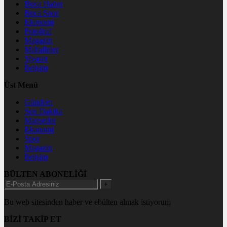
Buca Haber
Buca Spor
Ekonomi
Fotoğraf
Magazin
Mahalleler
Siyaset
İletişim
Üst Menü
Gündem
Son Dakika
Manşetler
Ekonomi
Spor
Magazin
İletişim
BÜLTEN ABONELİĞİ
+
Bu web sitesinden haber ve ebülten almak istiyorum
BİZİ TAKİP ET