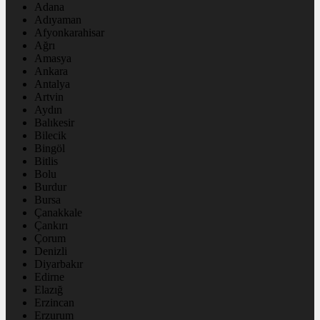
Adana
Adıyaman
Afyonkarahisar
Ağrı
Amasya
Ankara
Antalya
Artvin
Aydın
Balıkesir
Bilecik
Bingöl
Bitlis
Bolu
Burdur
Bursa
Çanakkale
Çankırı
Çorum
Denizli
Diyarbakır
Edirne
Elazığ
Erzincan
Erzurum