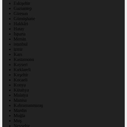
Eskişehir
Gaziantep
Giresun
Gümüşhane
Hakkâri
Hatay
Isparta
Mersin
istanbul
izmir
Kars
Kastamonu
Kayseri
Kırklareli
Kırşehir
Kocaeli
Konya
Kütahya
Malatya
Manisa
Kahramanmaraş
Mardin
Muğla
Muş
Nevşehir