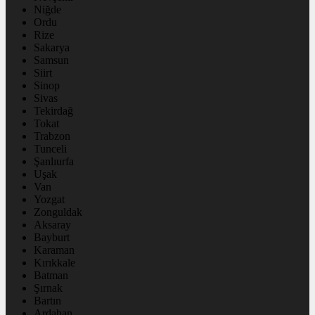
Niğde
Ordu
Rize
Sakarya
Samsun
Siirt
Sinop
Sivas
Tekirdağ
Tokat
Trabzon
Tunceli
Şanlıurfa
Uşak
Van
Yozgat
Zonguldak
Aksaray
Bayburt
Karaman
Kırıkkale
Batman
Şırnak
Bartın
Ardahan