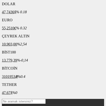
DOLAR
47,7436
$
% 0.18
EURO
55,2510
€
% 0.32
ÇEYREK ALTIN
10.903,00
%2,54
BİST100
13.779,39
%-0,14
BİTCOİN
3101953
฿
%0.4
TETHER
47.67
$
%0