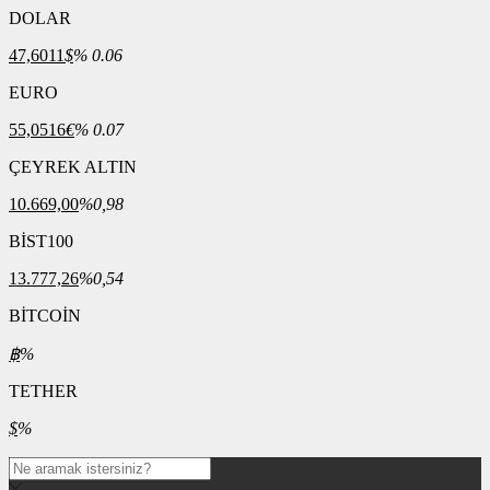
DOLAR
47,6011
$
% 0.06
EURO
55,0516
€
% 0.07
ÇEYREK ALTIN
10.669,00
%0,98
BİST100
13.777,26
%0,54
BİTCOİN
฿
%
TETHER
$
%