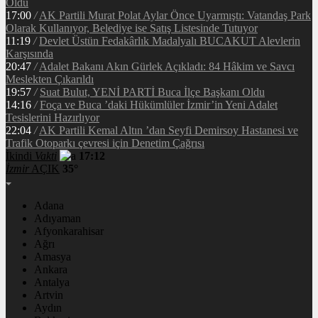
Oldu
17:00
/
AK Partili Murat Polat Aylar Önce Uyarmıştı: Vatandaş Park
Olarak Kullanıyor, Belediye ise Satış Listesinde Tutuyor
11:19
/
Devlet Üstün Fedakârlık Madalyalı BUCAKUT Alevlerin
Karşısında
20:47
/
Adalet Bakanı Akın Gürlek Açıkladı: 84 Hâkim ve Savcı
Meslekten Çıkarıldı
19:57
/
Suat Bulut, YENİ PARTİ Buca İlçe Başkanı Oldu
14:16
/
Foça ve Buca ’daki Hükümlüler İzmir’in Yeni Adalet
Tesislerini Hazırlıyor
22:04
/
AK Partili Kemal Altın ’dan Seyfi Demirsoy Hastanesi ve
Trafik Otoparkı çevresi için Denetim Çağrısı
İkindi
Vakti
17:12
İzmir
AÇIK
35°
Adana
Adıyaman
Afyonkarahisar
Ağrı
Amasya
Ankara
Antalya
Artvin
Aydın