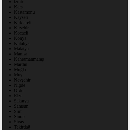
izmir
Kars
Kastamonu
Kayseri
Kırklareli
Kırşehir
Kocaeli
Konya
Kütahya
Malatya
Manisa
Kahramanmaraş
Mardin
Muğla
Muş
Nevşehir
Niğde
Ordu
Rize
Sakarya
Samsun
Siirt
Sinop
Sivas
Tekirdağ