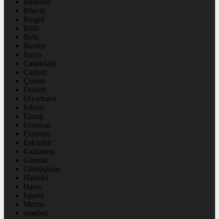
Balıkesir
Bilecik
Bingöl
Bitlis
Bolu
Burdur
Bursa
Çanakkale
Çankırı
Çorum
Denizli
Diyarbakır
Edirne
Elazığ
Erzincan
Erzurum
Eskişehir
Gaziantep
Giresun
Gümüşhane
Hakkâri
Hatay
Isparta
Mersin
istanbul