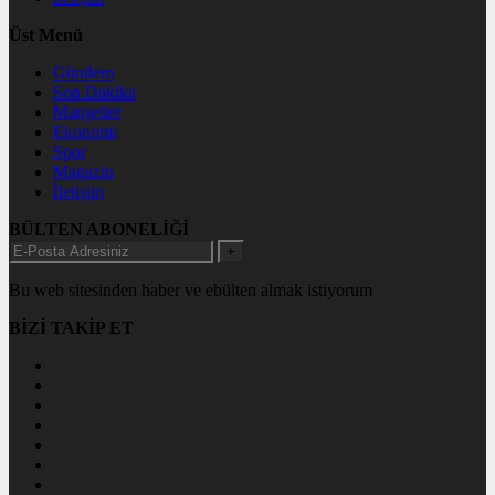
Üst Menü
Gündem
Son Dakika
Manşetler
Ekonomi
Spor
Magazin
İletişim
BÜLTEN ABONELİĞİ
+
Bu web sitesinden haber ve ebülten almak istiyorum
BİZİ TAKİP ET