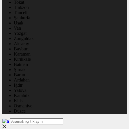
Tokat
Trabzon
Tunceli
Şanlıurfa
Uşak
Van
Yozgat
Zonguldak
Aksaray
Bayburt
Karaman
Kırıkkale
Batman
Şırnak
Bartın
Ardahan
Iğdır
Yalova
Karabük
Kilis
Osmaniye
Düzce