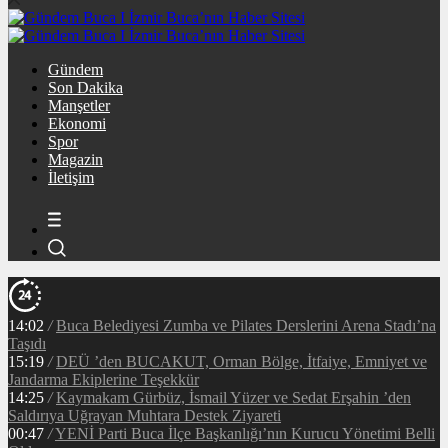
Gündem
Son Dakika
Manşetler
Ekonomi
Spor
Magazin
İletişim
14:02
/
Buca Belediyesi Zumba ve Pilates Derslerini Arena Stadı’na
Taşıdı
15:19
/
DEÜ ’den BUCAKUT, Orman Bölge, İtfaiye, Emniyet ve
Jandarma Ekiplerine Teşekkür
14:25
/
Kaymakam Gürbüz, İsmail Yüzer ve Sedat Erşahin ’den
Saldırıya Uğrayan Muhtara Destek Ziyareti
00:47
/
YENİ Parti Buca İlçe Başkanlığı’nın Kurucu Yönetimi Belli