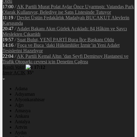
Oldu
17:00
/
AK Partili Murat Polat Aylar Önce Uyarmıştı: Vatandaş Park
Olarak Kullanıyor, Belediye ise Satış Listesinde Tutuyor
11:19
/
Devlet Üstün Fedakârlık Madalyalı BUCAKUT Alevlerin
Karşısında
20:47
/
Adalet Bakanı Akın Gürlek Açıkladı: 84 Hâkim ve Savcı
Meslekten Çıkarıldı
19:57
/
Suat Bulut, YENİ PARTİ Buca İlçe Başkanı Oldu
14:16
/
Foça ve Buca ’daki Hükümlüler İzmir’in Yeni Adalet
Tesislerini Hazırlıyor
22:04
/
AK Partili Kemal Altın ’dan Seyfi Demirsoy Hastanesi ve
Trafik Otoparkı çevresi için Denetim Çağrısı
İkindi
Vakti
17:12
İzmir
AÇIK
35°
Adana
Adıyaman
Afyonkarahisar
Ağrı
Amasya
Ankara
Antalya
Artvin
Aydın