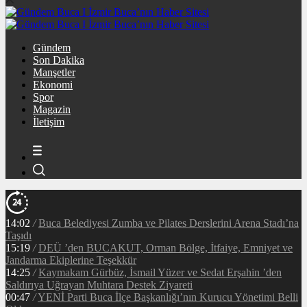
Gündem
Son Dakika
Manşetler
Ekonomi
Spor
Magazin
İletişim
14:02
/
Buca Belediyesi Zumba ve Pilates Derslerini Arena Stadı’na
Taşıdı
15:19
/
DEÜ ’den BUCAKUT, Orman Bölge, İtfaiye, Emniyet ve
Jandarma Ekiplerine Teşekkür
14:25
/
Kaymakam Gürbüz, İsmail Yüzer ve Sedat Erşahin ’den
Saldırıya Uğrayan Muhtara Destek Ziyareti
00:47
/
YENİ Parti Buca İlçe Başkanlığı’nın Kurucu Yönetimi Belli