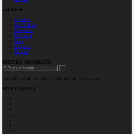
Üst Menü
Gündem
Son Dakika
Manşetler
Ekonomi
Spor
Magazin
İletişim
BÜLTEN ABONELİĞİ
+
Bu web sitesinden haber ve ebülten almak istiyorum
BİZİ TAKİP ET