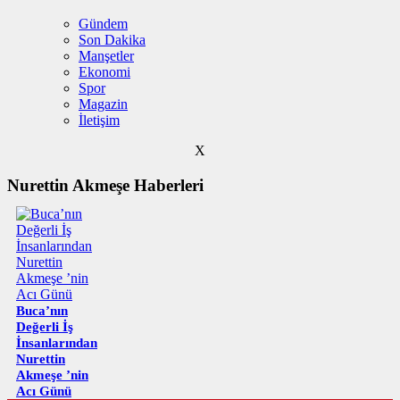
Gündem
Son Dakika
Manşetler
Ekonomi
Spor
Magazin
İletişim
X
Nurettin Akmeşe Haberleri
Buca’nın
Değerli İş
İnsanlarından
Nurettin
Akmeşe ’nin
Acı Günü