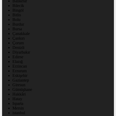
Balıkesir
Bilecik
Bingöl
Bitlis
Bolu
Burdur
Bursa
Çanakkale
Çankırı
Çorum
Denizli
Diyarbakır
Edirne
Elazığ
Erzincan
Erzurum
Eskişehir
Gaziantep
Giresun
Gümüşhane
Hakkâri
Hatay
Isparta
Mersin
istanbul