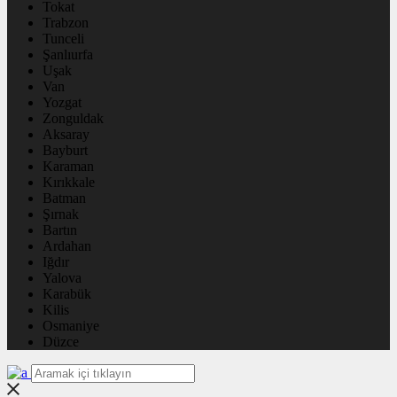
Tokat
Trabzon
Tunceli
Şanlıurfa
Uşak
Van
Yozgat
Zonguldak
Aksaray
Bayburt
Karaman
Kırıkkale
Batman
Şırnak
Bartın
Ardahan
Iğdır
Yalova
Karabük
Kilis
Osmaniye
Düzce