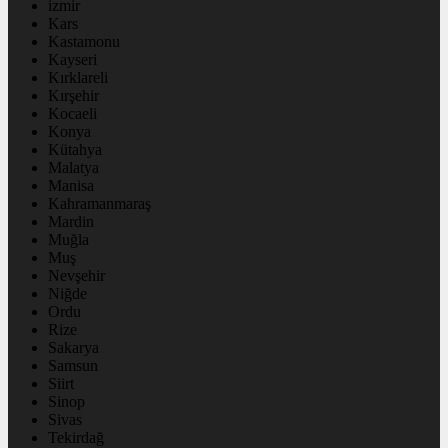
izmir
Kars
Kastamonu
Kayseri
Kırklareli
Kırşehir
Kocaeli
Konya
Kütahya
Malatya
Manisa
Kahramanmaraş
Mardin
Muğla
Muş
Nevşehir
Niğde
Ordu
Rize
Sakarya
Samsun
Siirt
Sinop
Sivas
Tekirdağ