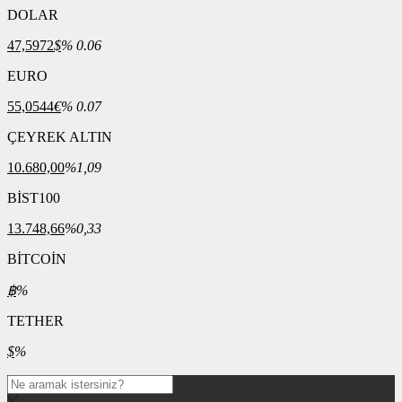
DOLAR
47,5972
$
% 0.06
EURO
55,0544
€
% 0.07
ÇEYREK ALTIN
10.680,00
%1,09
BİST100
13.748,66
%0,33
BİTCOİN
฿
%
TETHER
$
%