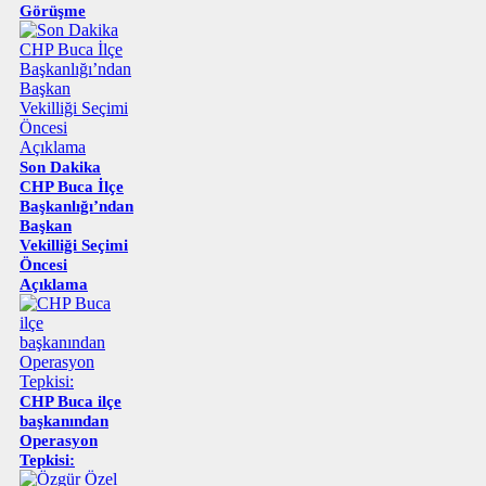
Görüşme
Son Dakika
CHP Buca İlçe
Başkanlığı’ndan
Başkan
Vekilliği Seçimi
Öncesi
Açıklama
CHP Buca ilçe
başkanından
Operasyon
Tepkisi: