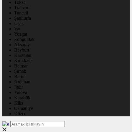
Tokat
Trabzon
Tunceli
Şanlıurfa
Uşak
Van
Yozgat
Zonguldak
Aksaray
Bayburt
Karaman
Kırıkkale
Batman
Şırnak
Bartın
Ardahan
Iğdır
Yalova
Karabük
Kilis
Osmaniye
Düzce