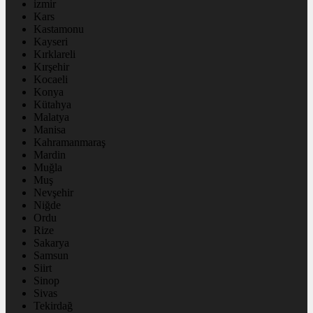
izmir
Kars
Kastamonu
Kayseri
Kırklareli
Kırşehir
Kocaeli
Konya
Kütahya
Malatya
Manisa
Kahramanmaraş
Mardin
Muğla
Muş
Nevşehir
Niğde
Ordu
Rize
Sakarya
Samsun
Siirt
Sinop
Sivas
Tekirdağ