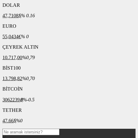
DOLAR
47,7108
$
% 0.16
EURO
55,0434
€
% 0
ÇEYREK ALTIN
10.717,00
%0,79
BİST100
13.798,82
%0,70
BİTCOİN
3062239
฿
%-0.5
TETHER
47.66
$
%0