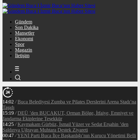
Gündem
Son Dakika
Manşetler
Ekonomi
Spor
Magazin
İletişim
14:02
/
Buca Belediyesi Zumba ve Pilates Derslerini Arena Stadı’na
Taşıdı
15:19
/
DEÜ ’den BUCAKUT, Orman Bölge, İtfaiye, Emniyet ve
Jandarma Ekiplerine Teşekkür
14:25
/
Kaymakam Gürbüz, İsmail Yüzer ve Sedat Erşahin ’den
Saldırıya Uğrayan Muhtara Destek Ziyareti
00:47
/
YENİ Parti Buca İlçe Başkanlığı’nın Kurucu Yönetimi Belli