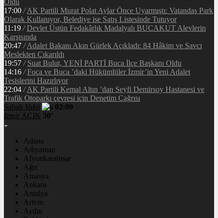
Oldu
17:00
/
AK Partili Murat Polat Aylar Önce Uyarmıştı: Vatandaş Park
Olarak Kullanıyor, Belediye ise Satış Listesinde Tutuyor
11:19
/
Devlet Üstün Fedakârlık Madalyalı BUCAKUT Alevlerin
Karşısında
20:47
/
Adalet Bakanı Akın Gürlek Açıkladı: 84 Hâkim ve Savcı
Meslekten Çıkarıldı
19:57
/
Suat Bulut, YENİ PARTİ Buca İlçe Başkanı Oldu
14:16
/
Foça ve Buca ’daki Hükümlüler İzmir’in Yeni Adalet
Tesislerini Hazırlıyor
22:04
/
AK Partili Kemal Altın ’dan Seyfi Demirsoy Hastanesi ve
Trafik Otoparkı çevresi için Denetim Çağrısı
Sabah
Vakti
02:00
İzmir
AÇIK
30°
Adana
Adıyaman
Afyonkarahisar
Ağrı
Amasya
Ankara
Antalya
Artvin
Aydın