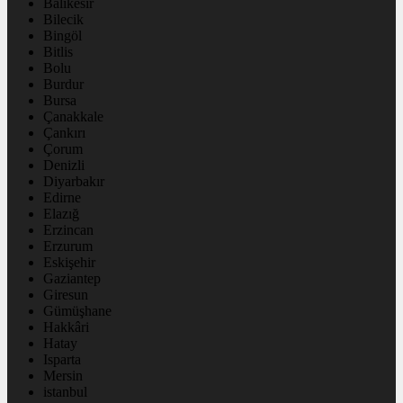
Balıkesir
Bilecik
Bingöl
Bitlis
Bolu
Burdur
Bursa
Çanakkale
Çankırı
Çorum
Denizli
Diyarbakır
Edirne
Elazığ
Erzincan
Erzurum
Eskişehir
Gaziantep
Giresun
Gümüşhane
Hakkâri
Hatay
Isparta
Mersin
istanbul