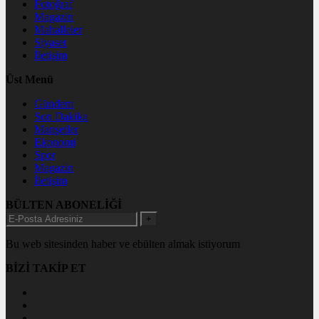
Fotoğraf
Magazin
Mahalleler
Siyaset
İletişim
Üst Menü
Gündem
Son Dakika
Manşetler
Ekonomi
Spor
Magazin
İletişim
BÜLTEN ABONELİĞİ
+
Bu web sitesinden haber ve ebülten almak istiyorum
BİZİ TAKİP ET