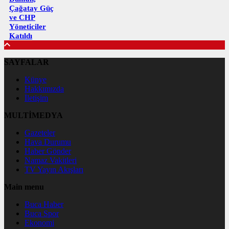
Çağatay Güç
ve CHP
Yöneticiler
Katıldı
SAYFALAR
Künye
Hakkımızda
İletişim
MULTİMEDYA
Gazeteler
Hava Durumu
Haber Gönder
Namaz Vakitleri
TV Yayın Akışları
Main menu
Buca Haber
Buca Spor
Ekonomi