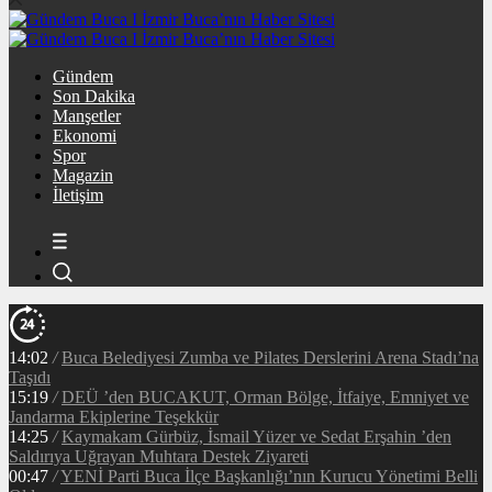
Gündem
Son Dakika
Manşetler
Ekonomi
Spor
Magazin
İletişim
14:02
/
Buca Belediyesi Zumba ve Pilates Derslerini Arena Stadı’na
Taşıdı
15:19
/
DEÜ ’den BUCAKUT, Orman Bölge, İtfaiye, Emniyet ve
Jandarma Ekiplerine Teşekkür
14:25
/
Kaymakam Gürbüz, İsmail Yüzer ve Sedat Erşahin ’den
Saldırıya Uğrayan Muhtara Destek Ziyareti
00:47
/
YENİ Parti Buca İlçe Başkanlığı’nın Kurucu Yönetimi Belli