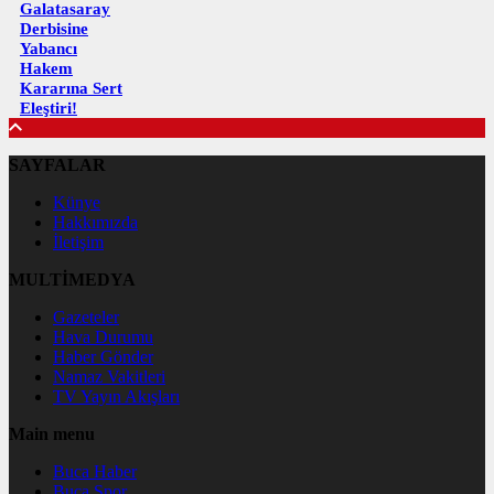
Galatasaray
Derbisine
Yabancı
Hakem
Kararına Sert
Eleştiri!
SAYFALAR
Künye
Hakkımızda
İletişim
MULTİMEDYA
Gazeteler
Hava Durumu
Haber Gönder
Namaz Vakitleri
TV Yayın Akışları
Main menu
Buca Haber
Buca Spor