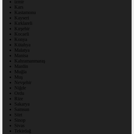
izmir
Kars
Kastamonu
Kayseri
Kırklareli
Kırşehir
Kocaeli
Konya
Kütahya
Malatya
Manisa
Kahramanmaraş
Mardin
Muğla
Muş
Nevşehir
Niğde
Ordu
Rize
Sakarya
Samsun
Siirt
Sinop
Sivas
Tekirdağ