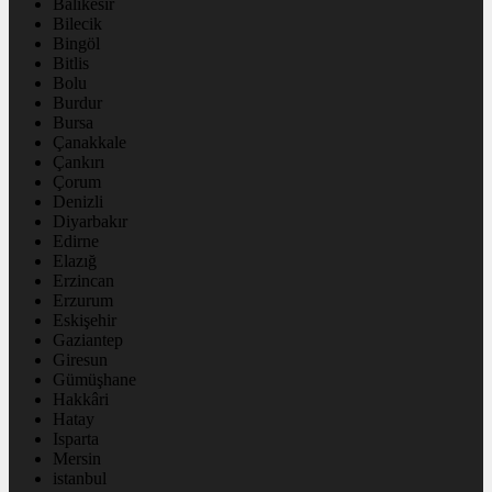
Balıkesir
Bilecik
Bingöl
Bitlis
Bolu
Burdur
Bursa
Çanakkale
Çankırı
Çorum
Denizli
Diyarbakır
Edirne
Elazığ
Erzincan
Erzurum
Eskişehir
Gaziantep
Giresun
Gümüşhane
Hakkâri
Hatay
Isparta
Mersin
istanbul