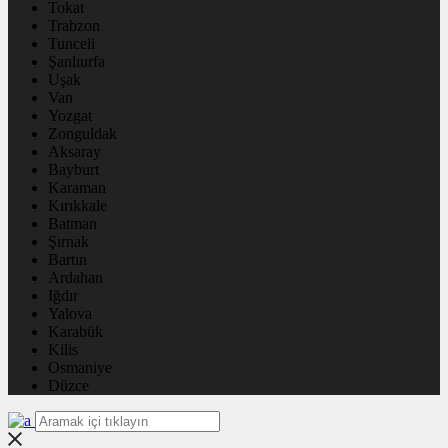
Tokat
Trabzon
Tunceli
Şanlıurfa
Uşak
Van
Yozgat
Zonguldak
Aksaray
Bayburt
Karaman
Kırıkkale
Batman
Şırnak
Bartın
Ardahan
Iğdır
Yalova
Karabük
Kilis
Osmaniye
Düzce