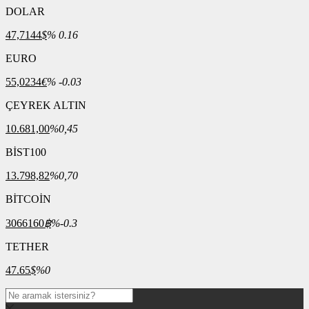
DOLAR
47,7144
$
% 0.16
EURO
55,0234
€
% -0.03
ÇEYREK ALTIN
10.681,00
%0,45
BİST100
13.798,82
%0,70
BİTCOİN
3066160
฿
%-0.3
TETHER
47.65
$
%0