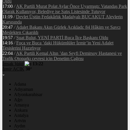
Oldu
17:00
/
AK Partili Murat Polat Aylar Önce Uyarmıştı: Vatandaş Park
Olarak Kullanıyor, Belediye ise Satış Listesinde Tutuyor
11:19
/
Devlet Üstün Fedakârlık Madalyalı BUCAKUT Alevlerin
Karşısında
20:47
/
Adalet Bakanı Akın Gürlek Açıkladı: 84 Hâkim ve Savcı
Meslekten Çıkarıldı
19:57
/
Suat Bulut, YENİ PARTİ Buca İlçe Başkanı Oldu
14:16
/
Foça ve Buca ’daki Hükümlüler İzmir’in Yeni Adalet
Tesislerini Hazırlıyor
22:04
/
AK Partili Kemal Altın ’dan Seyfi Demirsoy Hastanesi ve
Trafik Otoparkı çevresi için Denetim Çağrısı
İmsak
Vakti
13:22
İzmir
AÇIK
30°
Adana
Adıyaman
Afyonkarahisar
Ağrı
Amasya
Ankara
Antalya
Artvin
Aydın