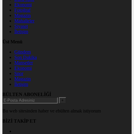
Ekonomi
Fotoğraf
Magazin
Mahalleler
Siyaset
İletişim
Üst Menü
Gündem
Son Dakika
Manşetler
Ekonomi
Spor
Magazin
İletişim
BÜLTEN ABONELİĞİ
+
Bu web sitesinden haber ve ebülten almak istiyorum
BİZİ TAKİP ET