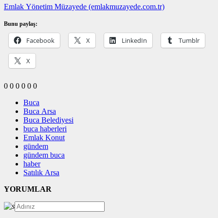
Emlak Yönetim Müzayede (emlakmuzayede.com.tr)
Bunu paylaş:
Facebook
X
LinkedIn
Tumblr
X
0
0
0
0
0
0
Buca
Buca Arsa
Buca Belediyesi
buca haberleri
Emlak Konut
gündem
gündem buca
haber
Satılık Arsa
YORUMLAR