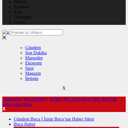
Yalova
Karabük
Kilis
Osmaniye
Düzce
Gündem
Son Dakika
Manşetler
Ekonomi
Spor
Magazin
İletişim
X
Anasayfa
/
Buca Haber
/
32 İlde 385 Arsa satışa çıktı. Buca’da
satışa çıkan arsa.
Gündem Buca I İzmir Buca’nın Haber Sitesi
Buca Haber