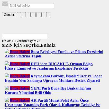
Gönder
En az 10 karakter gerekli
SİZİN İÇİN SEÇTİKLERİMİZ
Buca Haber
Buca Belediyesi Zumba ve Pilates Derslerini
Arena Stadı’na Taşıdı
Buca Haber
DEÜ ’den BUCAKUT, Orman Bölge,
İtfaiye, Emniyet ve Jandarma Ekiplerine Teşekkür
Buca Haber
Kaymakam Gürbüz, İsmail Yüzer ve Sedat
Erşahin ’den Saldırıya Uğrayan Muhtara Destek Ziyareti
Buca Haber
YENİ Parti Buca İlçe Başkanlığı’nın
Kurucu Yönetimi Belli Oldu
Buca Haber
AK Partili Murat Polat Aylar Önce
Uyarmıştı: Vatandaş Park Olarak Kullanıyor, Belediye ise