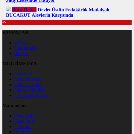
Satış Listesinde Tutuyor
Buca Haber
Devlet Üstün Fedakârlık Madalyalı
BUCAKUT Alevlerin Karşısında
SAYFALAR
Künye
Hakkımızda
İletişim
MULTİMEDYA
Gazeteler
Hava Durumu
Haber Gönder
Namaz Vakitleri
TV Yayın Akışları
Main menu
Buca Haber
Buca Spor
Ekonomi
Fotoğraf