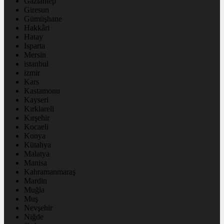
Gaziantep
Giresun
Gümüşhane
Hakkâri
Hatay
Isparta
Mersin
istanbul
izmir
Kars
Kastamonu
Kayseri
Kırklareli
Kırşehir
Kocaeli
Konya
Kütahya
Malatya
Manisa
Kahramanmaraş
Mardin
Muğla
Muş
Nevşehir
Niğde