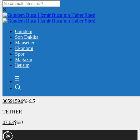
DOLAR
47,6951
$
% 0.11
EURO
Gündem
55,0518
Son Dakika
€
% -0.05
Manşetler
ÇEYREK ALTIN
Ekonomi
Spor
10.666,00
%0,31
Magazin
İletişim
BİST100
13.798,82
%0,70
BİTCOİN
3059159
฿
%-0.5
TETHER
47.63
$
%0