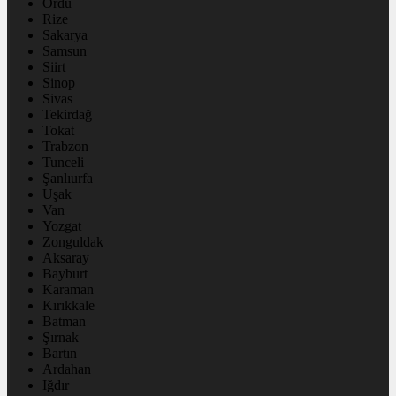
Ordu
Rize
Sakarya
Samsun
Siirt
Sinop
Sivas
Tekirdağ
Tokat
Trabzon
Tunceli
Şanlıurfa
Uşak
Van
Yozgat
Zonguldak
Aksaray
Bayburt
Karaman
Kırıkkale
Batman
Şırnak
Bartın
Ardahan
Iğdır