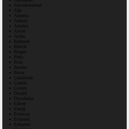
Afyonkarahisar
Ağrı
Amasya
Ankara
Antalya
Artvin
Aydın
Balıkesir
Bilecik
Bingöl
Bitlis
Bolu
Burdur
Bursa
Çanakkale
Çankırı
Çorum
Denizli
Diyarbakır
Edirne
Elazığ
Erzincan
Erzurum
Eskişehir