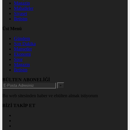
Magazin
Mahalleler
Siyaset
İletişim
Üst Menü
Gündem
Son Dakika
Manşetler
Ekonomi
Spor
Magazin
İletişim
BÜLTEN ABONELİĞİ
+
Bu web sitesinden haber ve ebülten almak istiyorum
BİZİ TAKİP ET