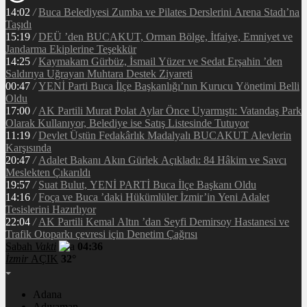
14:02
/
Buca Belediyesi Zumba ve Pilates Derslerini Arena Stadı’na
Taşıdı
15:19
/
DEÜ ’den BUCAKUT, Orman Bölge, İtfaiye, Emniyet ve
Jandarma Ekiplerine Teşekkür
14:25
/
Kaymakam Gürbüz, İsmail Yüzer ve Sedat Erşahin ’den
Saldırıya Uğrayan Muhtara Destek Ziyareti
00:47
/
YENİ Parti Buca İlçe Başkanlığı’nın Kurucu Yönetimi Belli
Oldu
17:00
/
AK Partili Murat Polat Aylar Önce Uyarmıştı: Vatandaş Park
Olarak Kullanıyor, Belediye ise Satış Listesinde Tutuyor
11:19
/
Devlet Üstün Fedakârlık Madalyalı BUCAKUT Alevlerin
Karşısında
20:47
/
Adalet Bakanı Akın Gürlek Açıkladı: 84 Hâkim ve Savcı
Meslekten Çıkarıldı
19:57
/
Suat Bulut, YENİ PARTİ Buca İlçe Başkanı Oldu
14:16
/
Foça ve Buca ’daki Hükümlüler İzmir’in Yeni Adalet
Tesislerini Hazırlıyor
22:04
/
AK Partili Kemal Altın ’dan Seyfi Demirsoy Hastanesi ve
Trafik Otoparkı çevresi için Denetim Çağrısı
Sabah
Vakti
04:36
İzmir
AÇIK
32°
Adana
Adıyaman