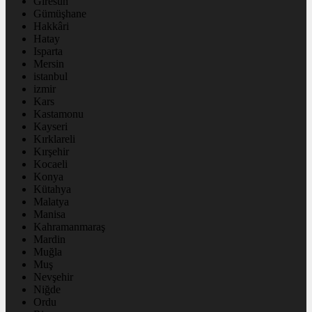
Giresun
Gümüşhane
Hakkâri
Hatay
Isparta
Mersin
istanbul
izmir
Kars
Kastamonu
Kayseri
Kırklareli
Kırşehir
Kocaeli
Konya
Kütahya
Malatya
Manisa
Kahramanmaraş
Mardin
Muğla
Muş
Nevşehir
Niğde
Ordu