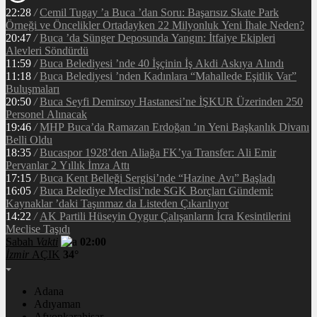
22:28
/
Cemil Tugay ’a Buca ’dan Soru: Başarısız Skate Park
Örneği ve Öncelikler Ortadayken 22 Milyonluk Yeni İhale Neden?
20:47
/
Buca ’da Sünger Deposunda Yangın: İtfaiye Ekipleri
Alevleri Söndürdü
11:59
/
Buca Belediyesi ’nde 40 İşçinin İş Akdi Askıya Alındı
11:18
/
Buca Belediyesi ’nden Kadınlara “Mahallede Eşitlik Var”
Buluşmaları
20:50
/
Buca Seyfi Demirsoy Hastanesi’ne İŞKUR Üzerinden 250
Personel Alınacak
19:46
/
MHP Buca’da Ramazan Erdoğan ’ın Yeni Başkanlık Divanı
Belli Oldu
18:35
/
Bucaspor 1928’den Aliağa FK’ya Transfer: Ali Emir
Pervanlar 2 Yıllık İmza Attı
17:15
/
Buca Kent Belleği Sergisi’nde “Hazine Avı” Başladı
16:05
/
Buca Belediye Meclisi’nde SGK Borçları Gündemi:
Kaynaklar ’daki Taşınmaz da Listeden Çıkarılıyor
14:22
/
AK Partili Hüseyin Oygur Çalışanların İcra Kesintilerini
Meclise Taşıdı
Sabah
Vakti
02:00
İzmir
AÇIK
34°
Adana
Adıyaman
Afyonkarahisar