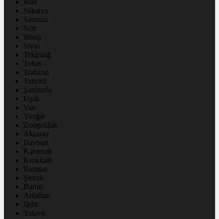
Rize
Sakarya
Samsun
Siirt
Sinop
Sivas
Tekirdağ
Tokat
Trabzon
Tunceli
Şanlıurfa
Uşak
Van
Yozgat
Zonguldak
Aksaray
Bayburt
Karaman
Kırıkkale
Batman
Şırnak
Bartın
Ardahan
Iğdır
Yalova