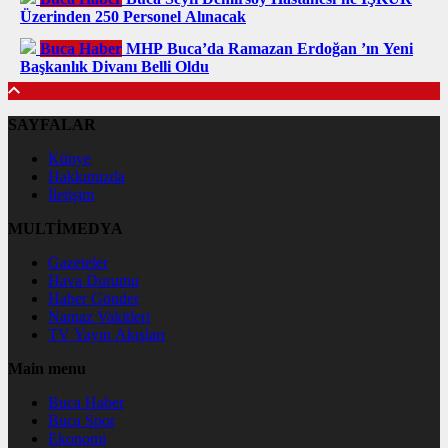
Üzerinden 250 Personel Alınacak
Buca Haber
MHP Buca’da Ramazan Erdoğan ’ın Yeni
Başkanlık Divanı Belli Oldu
SAYFALAR
Künye
Hakkımızda
İletişim
MULTİMEDYA
Gazeteler
Hava Durumu
Haber Gönder
Namaz Vakitleri
TV Yayın Akışları
Main menu
Buca Haber
Buca Spor
Ekonomi