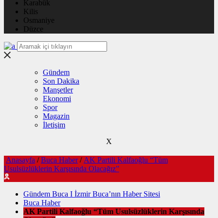
Karabük
Kilis
Osmaniye
Düzce
Gündem
Son Dakika
Manşetler
Ekonomi
Spor
Magazin
İletişim
X
Anasayfa
/
Buca Haber
/
AK Partili Kalfaoğlu “Tüm
Usulsüzlüklerin Karşısında Olacağız”
Gündem Buca I İzmir Buca’nın Haber Sitesi
Buca Haber
AK Partili Kalfaoğlu “Tüm Usulsüzlüklerin Karşısında