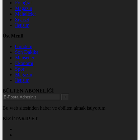
Fotoğraf
Magazin
Mahalleler
Siyaset
İletişim
Üst Menü
Gündem
Son Dakika
Manşetler
Ekonomi
Spor
Magazin
İletişim
BÜLTEN ABONELİĞİ
+
Bu web sitesinden haber ve ebülten almak istiyorum
BİZİ TAKİP ET