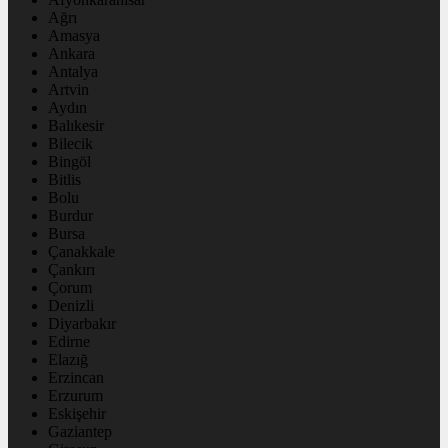
Ağrı
Amasya
Ankara
Antalya
Artvin
Aydın
Balıkesir
Bilecik
Bingöl
Bitlis
Bolu
Burdur
Bursa
Çanakkale
Çankırı
Çorum
Denizli
Diyarbakır
Edirne
Elazığ
Erzincan
Erzurum
Eskişehir
Gaziantep