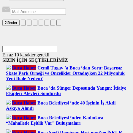
Gönder
En az 10 karakter gerekli
SİZİN İÇİN SEÇTİKLERİMİZ
Buca Haber
Cemil Tugay ’a Buca ’dan Soru: Başarısız
Skate Park Örneği ve Öncelikler Ortadayken 22 Milyonluk
Yeni İhale Neden?
Buca Haber
Buca ’da Sünger Deposunda Yangın: İtfaiye
Ekipleri Alevleri Söndürdü
Buca Haber
Buca Belediyesi ’nde 40 İşçinin İş Akdi
Askıya Alındı
Buca Haber
Buca Belediyesi ’nden Kadınlara
“Mahallede Eşitlik Var” Buluşmaları
Buca Haber
Buca Seyfi Demirsoy Hastanesi’ne İŞKUR