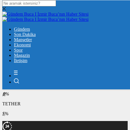
DOLAR
47,7436
$
% 0.18
EURO
Gündem
55,2510
Son Dakika
€
% 0.32
Manşetler
ÇEYREK ALTIN
Ekonomi
Spor
10.903,00
%2,54
Magazin
İletişim
BİST100
13.779,39
%-0,14
BİTCOİN
฿
%
TETHER
$
%