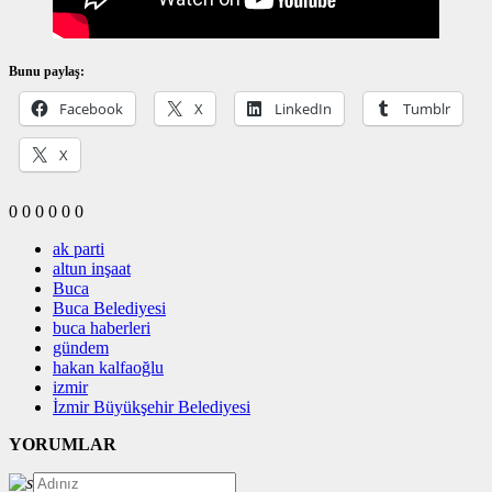
Bunu paylaş:
Facebook
X
LinkedIn
Tumblr
X
0
0
0
0
0
0
ak parti
altun inşaat
Buca
Buca Belediyesi
buca haberleri
gündem
hakan kalfaoğlu
izmir
İzmir Büyükşehir Belediyesi
YORUMLAR