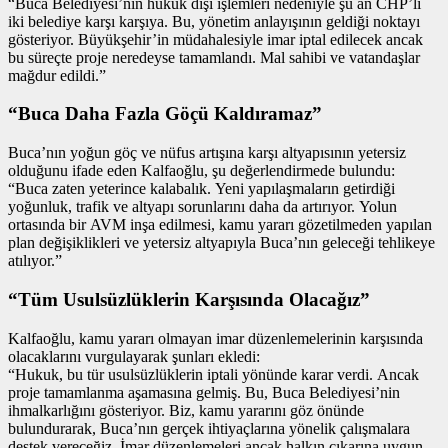
“Buca Belediyesi’nin hukuk dışı işlemleri nedeniyle şu an CHP’li
iki belediye karşı karşıya. Bu, yönetim anlayışının geldiği noktayı
gösteriyor. Büyükşehir’in müdahalesiyle imar iptal edilecek ancak
bu süreçte proje neredeyse tamamlandı. Mal sahibi ve vatandaşlar
mağdur edildi.”
“Buca Daha Fazla Göçü Kaldıramaz”
Buca’nın yoğun göç ve nüfus artışına karşı altyapısının yetersiz
olduğunu ifade eden Kalfaoğlu, şu değerlendirmede bulundu:
“Buca zaten yeterince kalabalık. Yeni yapılaşmaların getirdiği
yoğunluk, trafik ve altyapı sorunlarını daha da artırıyor. Yolun
ortasında bir AVM inşa edilmesi, kamu yararı gözetilmeden yapılan
plan değişiklikleri ve yetersiz altyapıyla Buca’nın geleceği tehlikeye
atılıyor.”
“Tüm Usulsüzlüklerin Karşısında Olacağız”
Kalfaoğlu, kamu yararı olmayan imar düzenlemelerinin karşısında
olacaklarını vurgulayarak şunları ekledi:
“Hukuk, bu tür usulsüzlüklerin iptali yönünde karar verdi. Ancak
proje tamamlanma aşamasına gelmiş. Bu, Buca Belediyesi’nin
ihmalkarlığını gösteriyor. Biz, kamu yararını göz önünde
bulundurarak, Buca’nın gerçek ihtiyaçlarına yönelik çalışmalara
destek vereceğiz. İmar düzenlemeleri ancak halkın çıkarına uygun