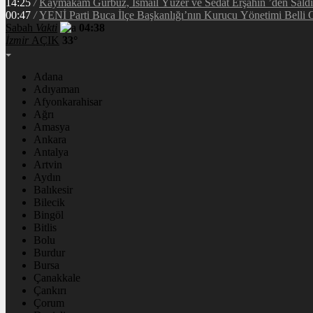
14:25
/
Kaymakam Gürbüz, İsmail Yüzer ve Sedat Erşahin ’den Saldı
00:47
/
YENİ Parti Buca İlçe Başkanlığı’nın Kurucu Yönetimi Belli 
Sabah
Vakti
04:38
İzmir
AÇIK
33°
Adana
Adıyaman
Afyonkarahisar
Ağrı
Amasya
Ankara
Antalya
Artvin
Aydın
Balıkesir
Bilecik
Bingöl
Bitlis
Bolu
Burdur
Bursa
Çanakkale
Çankırı
Çorum