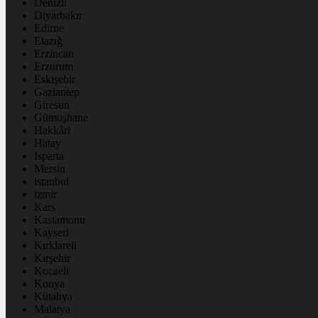
Denizli
Diyarbakır
Edirne
Elazığ
Erzincan
Erzurum
Eskişehir
Gaziantep
Giresun
Gümüşhane
Hakkâri
Hatay
Isparta
Mersin
istanbul
izmir
Kars
Kastamonu
Kayseri
Kırklareli
Kırşehir
Kocaeli
Konya
Kütahya
Malatya