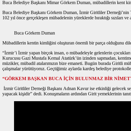
Buca Belediye Başkanı Mimar Görkem Duman, mübadillerin kent kimliğin
Buca Belediye Başkanı Görkem Duman, İzmir Giritliler Derneği’nin T
102 yıl önce gerçekleşen mübadelenin yüreklerde bıraktığı sızıları ve 
Buca Görkem Duman
Mübadillerin kentin kimliğini oluşturan önemli bir parça olduğunu di
“İzmir’i İzmir yapan birçok insan, o mübadeleyle gelenlerin çocukları
Kurucusu Gazi Mustafa Kemal Atatürk’ün izinden sapmadan, kentime ve
müzikler, mübadil atalarımızın bize emaneti. Bugün burada Giritli m
çalışmalar yürütüyoruz. Geçtiğimiz aylarda kardeş belediye protokolle
“GÖRKEM BAŞKAN BUCA İÇİN BULUNMAZ BİR NİMET
İzmir Giritliler Derneği Başkanı Adnan Kavur ise etkinliği gelecek s
yapacak kişidir” dedi. Konuşmaların ardından Girit yemeklerinin tanıtı