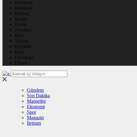
Karaman
Kırıkkale
Batman
Şırnak
Bartın
Ardahan
Iğdır
Yalova
Karabük
Kilis
Osmaniye
Düzce
Gündem
Son Dakika
Manşetler
Ekonomi
Spor
Magazin
İletişim