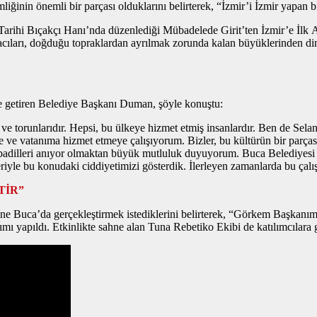
in önemli bir parçası olduklarını belirterek, “İzmir’i İzmir yapan bir
arihi Bıçakçı Hanı’nda düzenlediği Mübadelede Girit’ten İzmir’e İlk 
acıları, doğduğu topraklardan ayrılmak zorunda kalan büyüklerinden dinle
le getiren Belediye Başkanı Duman, şöyle konuştu:
 ve torunlarıdır. Hepsi, bu ülkeye hizmet etmiş insanlardır. Ben de Sel
 vatanıma hizmet etmeye çalışıyorum. Bizler, bu kültürün bir parçası
übadilleri anıyor olmaktan büyük mutluluk duyuyorum. Buca Belediyesi o
riyle bu konudaki ciddiyetimizi gösterdik. İlerleyen zamanlarda bu çal
TİR”
ene Buca’da gerçekleştirmek istediklerini belirterek, “Görkem Başkanı
mı yapıldı. Etkinlikte sahne alan Tuna Rebetiko Ekibi de katılımcılara ge