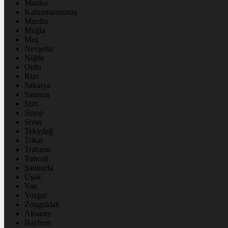
Manisa
Kahramanmaraş
Mardin
Muğla
Muş
Nevşehir
Niğde
Ordu
Rize
Sakarya
Samsun
Siirt
Sinop
Sivas
Tekirdağ
Tokat
Trabzon
Tunceli
Şanlıurfa
Uşak
Van
Yozgat
Zonguldak
Aksaray
Bayburt