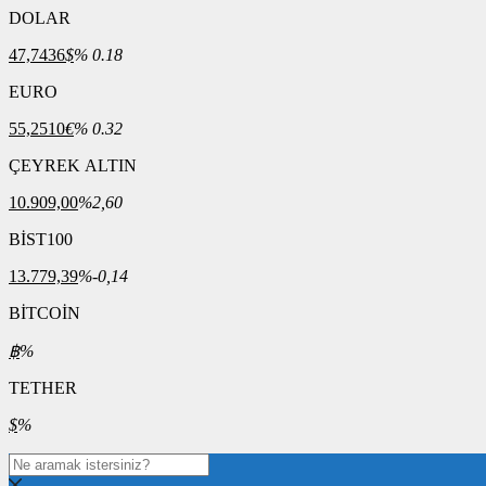
DOLAR
47,7436
$
% 0.18
EURO
55,2510
€
% 0.32
ÇEYREK ALTIN
10.909,00
%2,60
BİST100
13.779,39
%-0,14
BİTCOİN
฿
%
TETHER
$
%