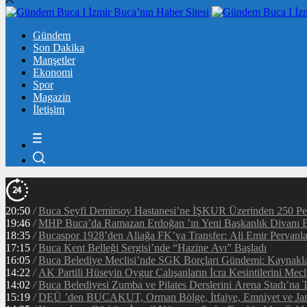
Gündem
Son Dakika
Manşetler
Ekonomi
Spor
Magazin
İletişim
20:50
/
Buca Seyfi Demirsoy Hastanesi’ne İŞKUR Üzerinden 250 Pe
19:46
/
MHP Buca’da Ramazan Erdoğan ’ın Yeni Başkanlık Divanı B
18:35
/
Bucaspor 1928’den Aliağa FK’ya Transfer: Ali Emir Pervanlar
17:15
/
Buca Kent Belleği Sergisi’nde “Hazine Avı” Başladı
16:05
/
Buca Belediye Meclisi’nde SGK Borçları Gündemi: Kaynaklar
14:22
/
AK Partili Hüseyin Oygur Çalışanların İcra Kesintilerini Mecl
14:02
/
Buca Belediyesi Zumba ve Pilates Derslerini Arena Stadı’na T
15:19
/
DEÜ ’den BUCAKUT, Orman Bölge, İtfaiye, Emniyet ve Jan