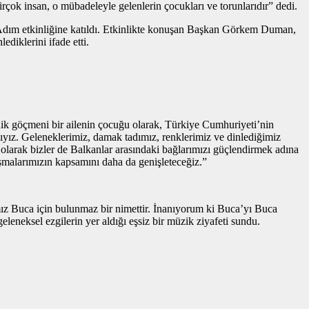
çok insan, o mübadeleyle gelenlerin çocukları ve torunlarıdır” dedi.
Adım etkinliğine katıldı. Etkinlikte konuşan Başkan Görkem Duman,
diklerini ifade etti.
anik göçmeni bir ailenin çocuğu olarak, Türkiye Cumhuriyeti’nin
yız. Geleneklerimiz, damak tadımız, renklerimiz ve dinlediğimiz
larak bizler de Balkanlar arasındaki bağlarımızı güçlendirmek adına
ışmalarımızın kapsamını daha da genişleteceğiz.”
mız Buca için bulunmaz bir nimettir. İnanıyorum ki Buca’yı Buca
leneksel ezgilerin yer aldığı eşsiz bir müzik ziyafeti sundu.