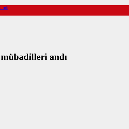
 andı
mübadilleri andı