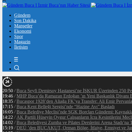
Gündem
Son Dakika
Manşetler
Ekonomi
Spor
Magazin
İletişim
20:50
/
Buca Seyfi Demirsoy Hastanesi’ne İŞKUR Üzerinden 250 Pe
19:46
/
MHP Buca’da Ramazan Erdoğan ’ın Yeni Başkanlık Divanı B
18:35
/
Bucaspor 1928’den Aliağa FK’ya Transfer: Ali Emir Pervanlar
17:15
/
Buca Kent Belleği Sergisi’nde “Hazine Avı” Başladı
16:05
/
Buca Belediye Meclisi’nde SGK Borçları Gündemi: Kaynaklar
14:22
/
AK Partili Hüseyin Oygur Çalışanların İcra Kesintilerini Mecl
14:02
/
Buca Belediyesi Zumba ve Pilates Derslerini Arena Stadı’na T
15:19
/
DEÜ ’den BUCAKUT, Orman Bölge, İtfaiye, Emniyet ve Jan