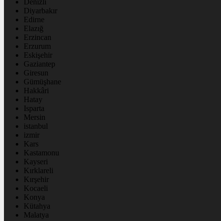
Denizli
Diyarbakır
Edirne
Elazığ
Erzincan
Erzurum
Eskişehir
Gaziantep
Giresun
Gümüşhane
Hakkâri
Hatay
Isparta
Mersin
istanbul
izmir
Kars
Kastamonu
Kayseri
Kırklareli
Kırşehir
Kocaeli
Konya
Kütahya
Malatya