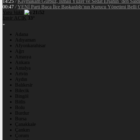
14:25
/
Kaymakam Gürbüz, İsmail Yüzer ve Sedat Erşahin ’den Saldı
00:47
/
YENİ Parti Buca İlçe Başkanlığı’nın Kurucu Yönetimi Belli 
Yatsı
Vakti
21:52
İzmir
AÇIK
33°
Adana
Adıyaman
Afyonkarahisar
Ağrı
Amasya
Ankara
Antalya
Artvin
Aydın
Balıkesir
Bilecik
Bingöl
Bitlis
Bolu
Burdur
Bursa
Çanakkale
Çankırı
Çorum