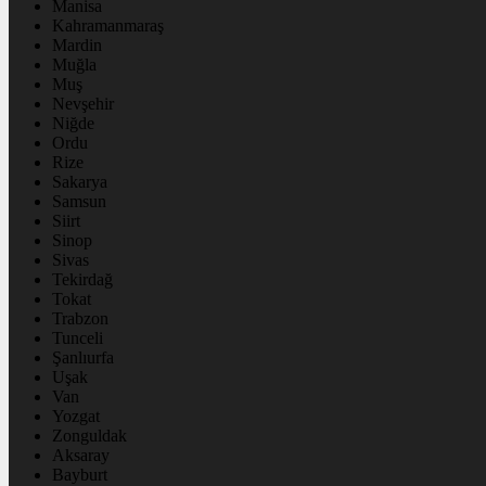
Manisa
Kahramanmaraş
Mardin
Muğla
Muş
Nevşehir
Niğde
Ordu
Rize
Sakarya
Samsun
Siirt
Sinop
Sivas
Tekirdağ
Tokat
Trabzon
Tunceli
Şanlıurfa
Uşak
Van
Yozgat
Zonguldak
Aksaray
Bayburt