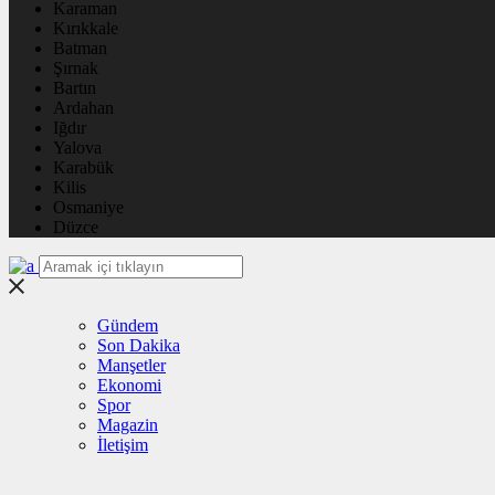
Karaman
Kırıkkale
Batman
Şırnak
Bartın
Ardahan
Iğdır
Yalova
Karabük
Kilis
Osmaniye
Düzce
Gündem
Son Dakika
Manşetler
Ekonomi
Spor
Magazin
İletişim