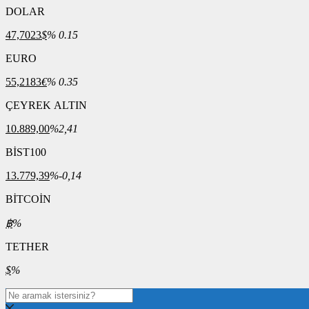
DOLAR
47,7023
$
% 0.15
EURO
55,2183
€
% 0.35
ÇEYREK ALTIN
10.889,00
%2,41
BİST100
13.779,39
%-0,14
BİTCOİN
฿
%
TETHER
$
%