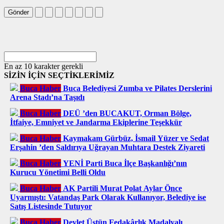
Gönder
En az 10 karakter gerekli
SİZİN İÇİN SEÇTİKLERİMİZ
Buca Haber
Buca Belediyesi Zumba ve Pilates Derslerini
Arena Stadı’na Taşıdı
Buca Haber
DEÜ ’den BUCAKUT, Orman Bölge,
İtfaiye, Emniyet ve Jandarma Ekiplerine Teşekkür
Buca Haber
Kaymakam Gürbüz, İsmail Yüzer ve Sedat
Erşahin ’den Saldırıya Uğrayan Muhtara Destek Ziyareti
Buca Haber
YENİ Parti Buca İlçe Başkanlığı’nın
Kurucu Yönetimi Belli Oldu
Buca Haber
AK Partili Murat Polat Aylar Önce
Uyarmıştı: Vatandaş Park Olarak Kullanıyor, Belediye ise
Satış Listesinde Tutuyor
Buca Haber
Devlet Üstün Fedakârlık Madalyalı