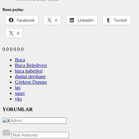
Bunu paylaş:
Facebook
X
LinkedIn
Tumblr
X
0
0
0
0
0
0
Buca
Buca Belediyesi
buca haberleri
digital dershane
Görkem Duman
lgs
sınav
yks
YORUMLAR