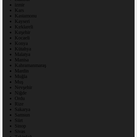
izmir
Kars
Kastamonu
Kayseri
Kırklareli
Kırşehir
Kocaeli
Konya
Kütahya
Malatya
Manisa
Kahramanmaraş
Mardin
Muğla
Muş
Nevşehir
Niğde
Ordu
Rize
Sakarya
Samsun
Siirt
Sinop
Sivas
Tekirdağ