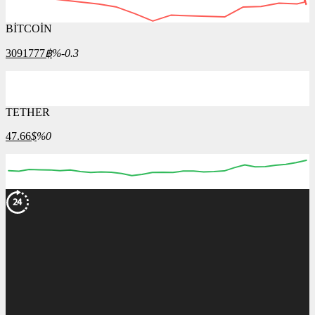
BİTCOİN
3091777
฿
%-0.3
TETHER
47.66
$
%0