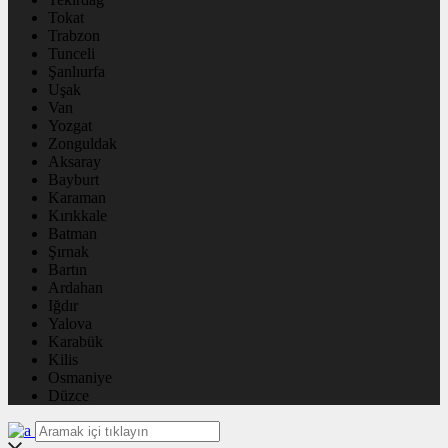
Tokat
Trabzon
Tunceli
Şanlıurfa
Uşak
Van
Yozgat
Zonguldak
Aksaray
Bayburt
Karaman
Kırıkkale
Batman
Şırnak
Bartın
Ardahan
Iğdır
Yalova
Karabük
Kilis
Osmaniye
Düzce