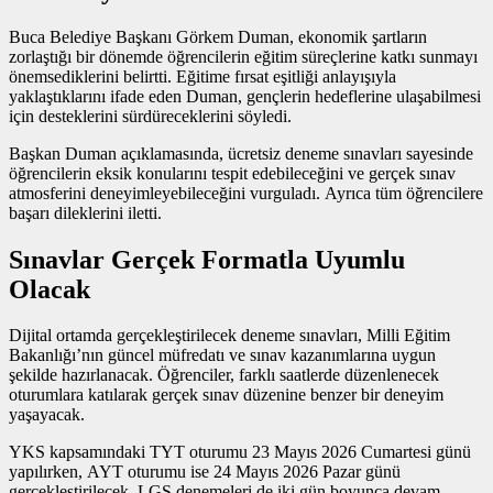
Buca Belediye Başkanı Görkem Duman, ekonomik şartların
zorlaştığı bir dönemde öğrencilerin eğitim süreçlerine katkı sunmayı
önemsediklerini belirtti. Eğitime fırsat eşitliği anlayışıyla
yaklaştıklarını ifade eden Duman, gençlerin hedeflerine ulaşabilmesi
için desteklerini sürdüreceklerini söyledi.
Başkan Duman açıklamasında, ücretsiz deneme sınavları sayesinde
öğrencilerin eksik konularını tespit edebileceğini ve gerçek sınav
atmosferini deneyimleyebileceğini vurguladı. Ayrıca tüm öğrencilere
başarı dileklerini iletti.
Sınavlar Gerçek Formatla Uyumlu
Olacak
Dijital ortamda gerçekleştirilecek deneme sınavları, Milli Eğitim
Bakanlığı’nın güncel müfredatı ve sınav kazanımlarına uygun
şekilde hazırlanacak. Öğrenciler, farklı saatlerde düzenlenecek
oturumlara katılarak gerçek sınav düzenine benzer bir deneyim
yaşayacak.
YKS kapsamındaki TYT oturumu 23 Mayıs 2026 Cumartesi günü
yapılırken, AYT oturumu ise 24 Mayıs 2026 Pazar günü
gerçekleştirilecek. LGS denemeleri de iki gün boyunca devam