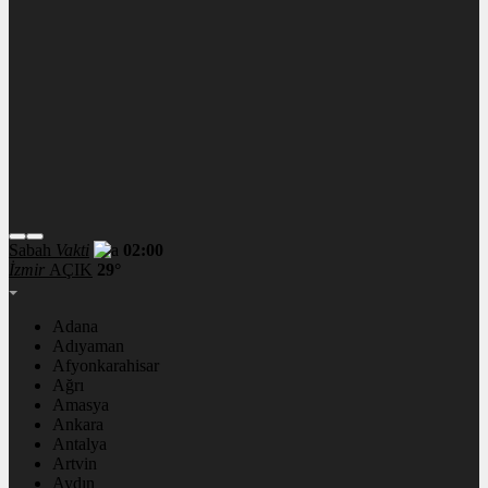
Sabah
Vakti
02:00
İzmir
AÇIK
29°
Adana
Adıyaman
Afyonkarahisar
Ağrı
Amasya
Ankara
Antalya
Artvin
Aydın