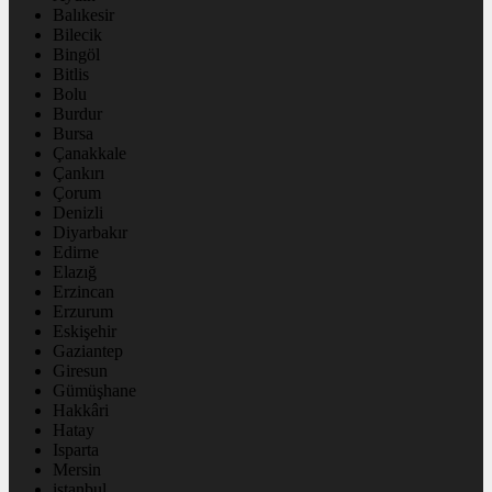
Balıkesir
Bilecik
Bingöl
Bitlis
Bolu
Burdur
Bursa
Çanakkale
Çankırı
Çorum
Denizli
Diyarbakır
Edirne
Elazığ
Erzincan
Erzurum
Eskişehir
Gaziantep
Giresun
Gümüşhane
Hakkâri
Hatay
Isparta
Mersin
istanbul