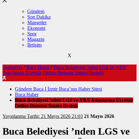
Gündem
Son Dakika
Manşetler
Ekonomi
Spor
Magazin
İletişim
X
Anasayfa
/
Buca Haber
/
Buca Belediyesi ’nden LGS ve YKS
Adaylarına Ücretsiz Online Deneme Sınavı Desteği
Gündem Buca I İzmir Buca’nın Haber Sitesi
Buca Haber
Buca Belediyesi ’nden LGS ve YKS Adaylarına Ücretsiz
Online Deneme Sınavı Desteği
Yayınlanma Tarihi: 21 Mayıs 2026 21:03
21 Mayıs 2026
Buca Belediyesi ’nden LGS ve