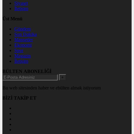
Siyaset
İletişim
Üst Menü
Gündem
Son Dakika
Manşetler
Ekonomi
Spor
Magazin
İletişim
BÜLTEN ABONELİĞİ
+
Bu web sitesinden haber ve ebülten almak istiyorum
BİZİ TAKİP ET