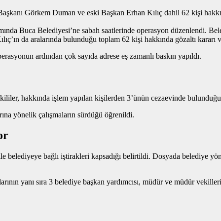
iye Başkanı Görkem Duman ve eski Başkan Erhan Kılıç dahil 62 kişi hakkın
mında Buca Belediyesi’ne sabah saatlerinde operasyon düzenlendi. Beled
ın da aralarında bulunduğu toplam 62 kişi hakkında gözaltı kararı ve
perasyonun ardından çok sayıda adrese eş zamanlı baskın yapıldı.
tkililer, hakkında işlem yapılan kişilerden 3’ünün cezaevinde bulunduğun
rına yönelik çalışmaların sürdüğü öğrenildi.
or
belediyeye bağlı iştirakleri kapsadığı belirtildi. Dosyada belediye yöneti
larının yanı sıra 3 belediye başkan yardımcısı, müdür ve müdür vekilleri,