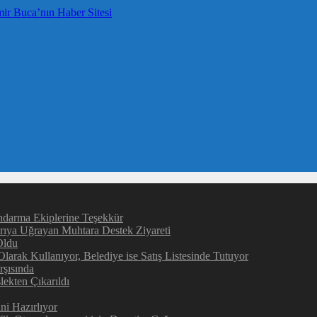
darma Ekiplerine Teşekkür
rıya Uğrayan Muhtara Destek Ziyareti
Oldu
larak Kullanıyor, Belediye ise Satış Listesinde Tutuyor
şısında
ekten Çıkarıldı
ni Hazırlıyor