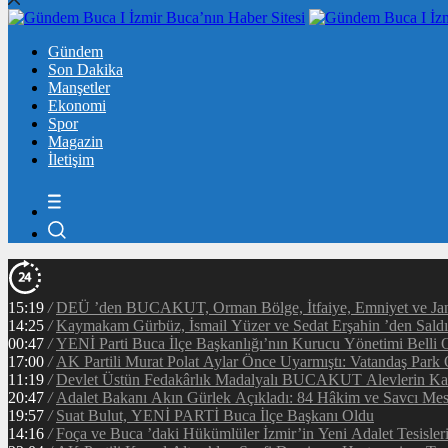
Gündem
Son Dakika
Manşetler
Ekonomi
Spor
Magazin
İletişim
15:19
/
DEÜ ’den BUCAKUT, Orman Bölge, İtfaiye, Emniyet ve Jan
14:25
/
Kaymakam Gürbüz, İsmail Yüzer ve Sedat Erşahin ’den Saldı
00:47
/
YENİ Parti Buca İlçe Başkanlığı’nın Kurucu Yönetimi Belli 
17:00
/
AK Partili Murat Polat Aylar Önce Uyarmıştı: Vatandaş Park O
11:19
/
Devlet Üstün Fedakârlık Madalyalı BUCAKUT Alevlerin Kar
20:47
/
Adalet Bakanı Akın Gürlek Açıkladı: 84 Hâkim ve Savcı Mesl
19:57
/
Suat Bulut, YENİ PARTİ Buca İlçe Başkanı Oldu
14:16
/
Foça ve Buca ’daki Hükümlüler İzmir’in Yeni Adalet Tesisleri