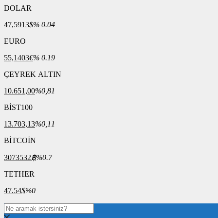
DOLAR
47,5913
$
% 0.04
EURO
55,1403
€
% 0.19
ÇEYREK ALTIN
10.651,00
%0,81
BİST100
13.703,13
%0,11
BİTCOİN
3073532
฿
%0.7
TETHER
47.54
$
%0