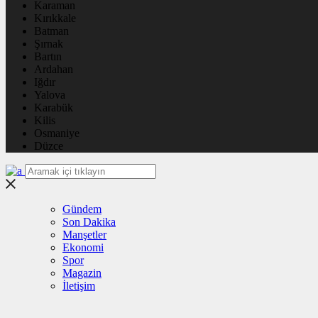
Karaman
Kırıkkale
Batman
Şırnak
Bartın
Ardahan
Iğdır
Yalova
Karabük
Kilis
Osmaniye
Düzce
Gündem
Son Dakika
Manşetler
Ekonomi
Spor
Magazin
İletişim