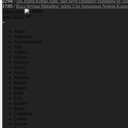
22:04
/
17:05
/
Buca Seyhan Mahallesi ’ndeki Çöp Sorununun Nedeni Kamer
Sabah
Vakti
04:35
İzmir
AÇIK
34°
Adana
Adıyaman
Afyonkarahisar
Ağrı
Amasya
Ankara
Antalya
Artvin
Aydın
Balıkesir
Bilecik
Bingöl
Bitlis
Bolu
Burdur
Bursa
Çanakkale
Çankırı
Çorum