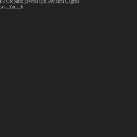
AK Partili Kemal Altın ’dan Seyfi Demirsoy Hastanesi ve Trafik Otoparkı çevresi için Denetim Çağrısı
aya Yansıdı