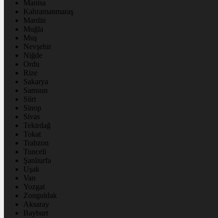
Manisa
Kahramanmaraş
Mardin
Muğla
Muş
Nevşehir
Niğde
Ordu
Rize
Sakarya
Samsun
Siirt
Sinop
Sivas
Tekirdağ
Tokat
Trabzon
Tunceli
Şanlıurfa
Uşak
Van
Yozgat
Zonguldak
Aksaray
Bayburt