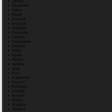
Denizli
Diyarbakır
Edirne
Elazığ
Erzincan
Erzurum
Eskişehir
Gaziantep
Giresun
Gümüşhane
Hakkâri
Hatay
Isparta
Mersin
istanbul
izmir
Kars
Kastamonu
Kayseri
Kırklareli
Kırşehir
Kocaeli
Konya
Kütahya
Malatya