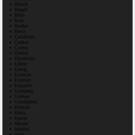
Bilecik
Bingöl
Bitlis
Bolu
Burdur
Bursa
Çanakkale
Çankırı
Çorum
Denizli
Diyarbakır
Edirne
Elazığ
Erzincan
Erzurum
Eskişehir
Gaziantep
Giresun
Gümüşhane
Hakkâri
Hatay
Isparta
Mersin
istanbul
izmir