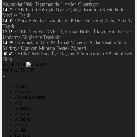
Kaynaklar ’daki Taşınmaz da Listeden Çıkarılıyor
14:22
/
AK Partili Hüseyin Oygur Çalışanların İcra Kesintilerini
Meclise Taşıdı
14:02
/
Buca Belediyesi Zumba ve Pilates Derslerini Arena Stadı’na
Taşıdı
15:19
/
DEÜ ’den BUCAKUT, Orman Bölge, İtfaiye, Emniyet ve
Jandarma Ekiplerine Teşekkür
14:25
/
Kaymakam Gürbüz, İsmail Yüzer ve Sedat Erşahin ’den
Saldırıya Uğrayan Muhtara Destek Ziyareti
00:47
/
YENİ Parti Buca İlçe Başkanlığı’nın Kurucu Yönetimi Belli
Oldu
Sabah
Vakti
04:36
İzmir
AÇIK
33°
Adana
Adıyaman
Afyonkarahisar
Ağrı
Amasya
Ankara
Antalya
Artvin
Aydın
Balıkesir