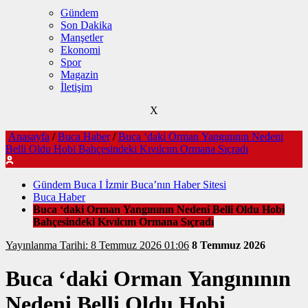
Gündem
Son Dakika
Manşetler
Ekonomi
Spor
Magazin
İletişim
X
Anasayfa
/
Buca Haber
/
Buca ‘daki Orman Yangınının Nedeni
Belli Oldu Hobi Bahçesindeki Kıvılcım Ormana Sıçradı
Gündem Buca I İzmir Buca’nın Haber Sitesi
Buca Haber
Buca ‘daki Orman Yangınının Nedeni Belli Oldu Hobi
Bahçesindeki Kıvılcım Ormana Sıçradı
Yayınlanma Tarihi: 8 Temmuz 2026 01:06
8 Temmuz 2026
Buca ‘daki Orman Yangınının
Nedeni Belli Oldu Hobi