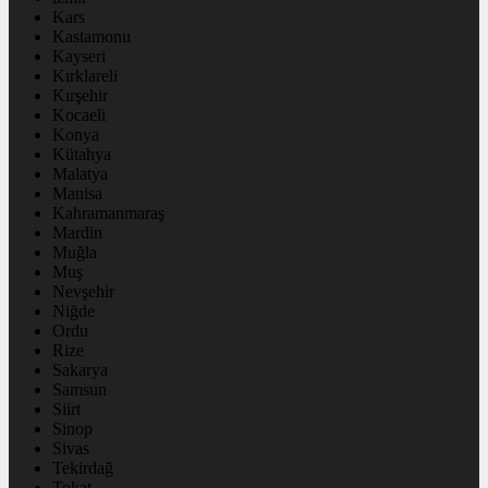
Kars
Kastamonu
Kayseri
Kırklareli
Kırşehir
Kocaeli
Konya
Kütahya
Malatya
Manisa
Kahramanmaraş
Mardin
Muğla
Muş
Nevşehir
Niğde
Ordu
Rize
Sakarya
Samsun
Siirt
Sinop
Sivas
Tekirdağ
Tokat