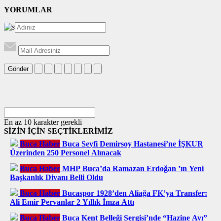
YORUMLAR
Gönder
En az 10 karakter gerekli
SİZİN İÇİN SEÇTİKLERİMİZ
Buca Haber
Buca Seyfi Demirsoy Hastanesi’ne İŞKUR
Üzerinden 250 Personel Alınacak
Buca Haber
MHP Buca’da Ramazan Erdoğan ’ın Yeni
Başkanlık Divanı Belli Oldu
Buca Haber
Bucaspor 1928’den Aliağa FK’ya Transfer:
Ali Emir Pervanlar 2 Yıllık İmza Attı
Buca Haber
Buca Kent Belleği Sergisi’nde “Hazine Avı”