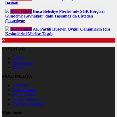
Başladı
Buca Haber
Buca Belediye Meclisi’nde SGK Borçları
Gündemi: Kaynaklar ’daki Taşınmaz da Listeden
Çıkarılıyor
Buca Haber
AK Partili Hüseyin Oygur Çalışanların İcra
Kesintilerini Meclise Taşıdı
SAYFALAR
Künye
Hakkımızda
İletişim
MULTİMEDYA
Gazeteler
Hava Durumu
Haber Gönder
Namaz Vakitleri
TV Yayın Akışları
Main menu