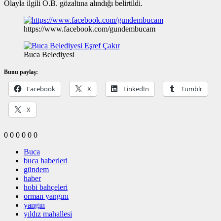
Olayla ilgili Ö.B. gözaltına alındığı belirtildi.
https://www.facebook.com/gundembucam
Buca Belediyesi
Bunu paylaş:
Facebook
X
LinkedIn
Tumblr
X
0
0
0
0
0
0
Buca
buca haberleri
gündem
haber
hobi bahçeleri
orman yangını
yangın
yıldız mahallesi