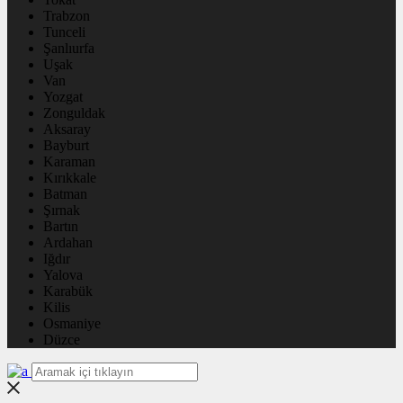
Trabzon
Tunceli
Şanlıurfa
Uşak
Van
Yozgat
Zonguldak
Aksaray
Bayburt
Karaman
Kırıkkale
Batman
Şırnak
Bartın
Ardahan
Iğdır
Yalova
Karabük
Kilis
Osmaniye
Düzce