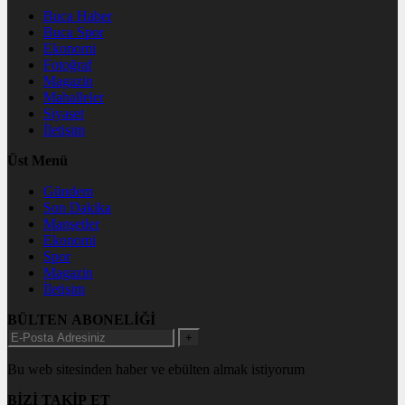
Buca Haber
Buca Spor
Ekonomi
Fotoğraf
Magazin
Mahalleler
Siyaset
İletişim
Üst Menü
Gündem
Son Dakika
Manşetler
Ekonomi
Spor
Magazin
İletişim
BÜLTEN ABONELİĞİ
+
Bu web sitesinden haber ve ebülten almak istiyorum
BİZİ TAKİP ET