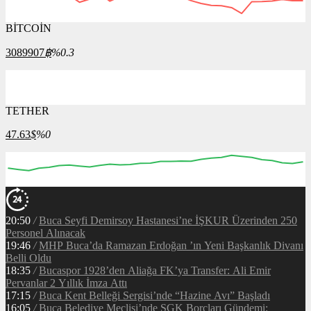
BİTCOİN
3089907
฿
%0.3
TETHER
47.63
$
%0
20:50
/
Buca Seyfi Demirsoy Hastanesi’ne İŞKUR Üzerinden 250
Personel Alınacak
19:46
/
MHP Buca’da Ramazan Erdoğan ’ın Yeni Başkanlık Divanı
Belli Oldu
18:35
/
Bucaspor 1928’den Aliağa FK’ya Transfer: Ali Emir
Pervanlar 2 Yıllık İmza Attı
17:15
/
Buca Kent Belleği Sergisi’nde “Hazine Avı” Başladı
16:05
/
Buca Belediye Meclisi’nde SGK Borçları Gündemi: