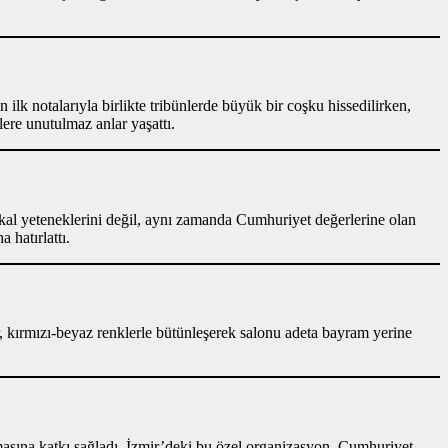
ilk notalarıyla birlikte tribünlerde büyük bir coşku hissedilirken,
ere unutulmaz anlar yaşattı.
zikal yeteneklerini değil, aynı zamanda Cumhuriyet değerlerine olan
 hatırlattı.
er, kırmızı-beyaz renklerle bütünleşerek salonu adeta bayram yerine
asına katkı sağladı. İzmir’deki bu özel organizasyon, Cumhuriyet