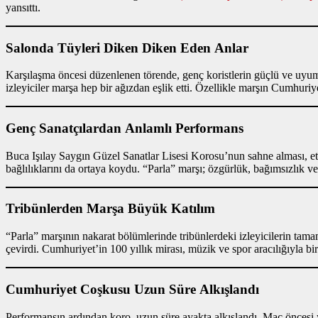
yansıttı.
Salonda Tüyleri Diken Diken Eden Anlar
Karşılaşma öncesi düzenlenen törende, genç koristlerin güçlü ve uyumlu 
izleyiciler marşa hep bir ağızdan eşlik etti. Özellikle marşın Cumhuri
Genç Sanatçılardan Anlamlı Performans
Buca Işılay Saygın Güzel Sanatlar Lisesi Korosu’nun sahne alması, etk
bağlılıklarını da ortaya koydu. “Parla” marşı; özgürlük, bağımsızlık ve
Tribünlerden Marşa Büyük Katılım
“Parla” marşının nakarat bölümlerinde tribünlerdeki izleyicilerin tama
çevirdi. Cumhuriyet’in 100 yıllık mirası, müzik ve spor aracılığıyla bi
Cumhuriyet Coşkusu Uzun Süre Alkışlandı
Performansın ardından koro, uzun süre ayakta alkışlandı. Maç öncesi