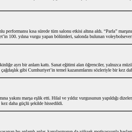
performansı kısa sürede tüm salonu etkisi altına aldı. “Parla” marşının 
yet’in 100. yılına vurgu yapan bölümleri, salonda bulunan voleybolseverl
inliğe ayrı bir anlam kattı. Sanat eğitimi alan öğrenciler, yalnızca mü
 çağdaşlık gibi Cumhuriyet’in temel kazanımlarını sözleriyle bir kez daha
mına yakını marşa eşlik etti. Hilal ve yıldız vurgusunun yapıldığı dizel
r kez daha güçlü şekilde hissedildi.
 yaşanan bu anlamlı anlar, karşılaşmanın da yüksek motivasyonla başlam