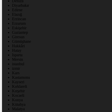
Denizli
Diyarbakır
Edirne
Elazığ
Erzincan
Erzurum
Eskişehir
Gaziantep
Giresun
Gümüşhane
Hakkâri
Hatay
Isparta
Mersin
istanbul
izmir
Kars
Kastamonu
Kayseri
Kırklareli
Kırşehir
Kocaeli
Konya
Kütahya
Malatya