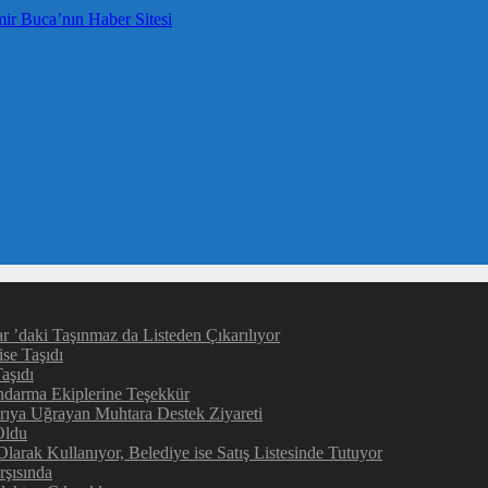
 ’daki Taşınmaz da Listeden Çıkarılıyor
ise Taşıdı
aşıdı
darma Ekiplerine Teşekkür
rıya Uğrayan Muhtara Destek Ziyareti
Oldu
larak Kullanıyor, Belediye ise Satış Listesinde Tutuyor
şısında