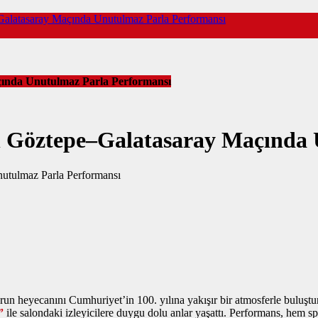
Galatasaray Maçında Unutulmaz Parla Performansı
çında Unutulmaz Parla Performansı
n Göztepe–Galatasaray Maçında
run heyecanını Cumhuriyet’in 100. yılına yakışır bir atmosferle buluş
”
ile salondaki izleyicilere duygu dolu anlar yaşattı. Performans, hem