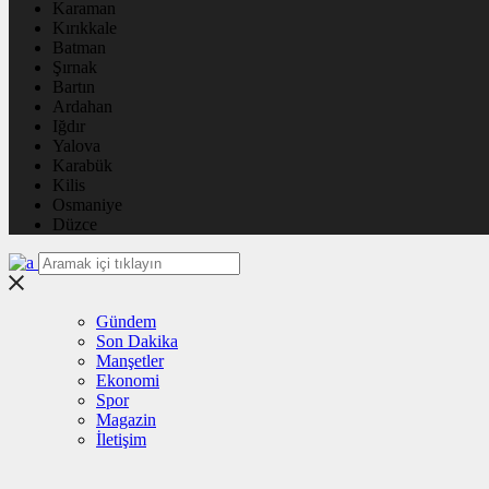
Karaman
Kırıkkale
Batman
Şırnak
Bartın
Ardahan
Iğdır
Yalova
Karabük
Kilis
Osmaniye
Düzce
Gündem
Son Dakika
Manşetler
Ekonomi
Spor
Magazin
İletişim