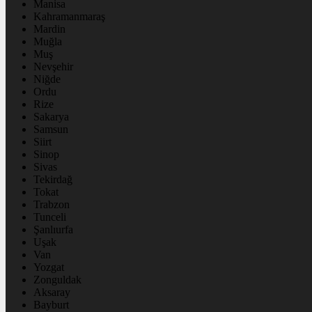
Manisa
Kahramanmaraş
Mardin
Muğla
Muş
Nevşehir
Niğde
Ordu
Rize
Sakarya
Samsun
Siirt
Sinop
Sivas
Tekirdağ
Tokat
Trabzon
Tunceli
Şanlıurfa
Uşak
Van
Yozgat
Zonguldak
Aksaray
Bayburt