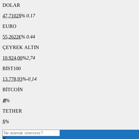
DOLAR
47,7102
$
% 0.17
EURO
55,2622
€
% 0.44
ÇEYREK ALTIN
10.924,00
%2,74
BİST100
13.778,93
%-0,14
BİTCOİN
฿
%
TETHER
$
%