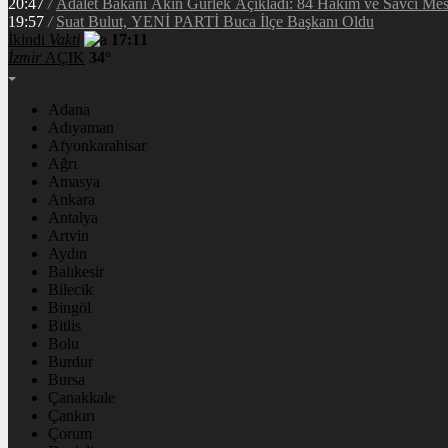
20:47
/
Adalet Bakanı Akın Gürlek Açıkladı: 84 Hâkim ve Savcı Mesl
19:57
/
Suat Bulut, YENİ PARTİ Buca İlçe Başkanı Oldu
İkindi
Vakti
17:11
İzmir
AÇIK
34°
Adana
Adıyaman
Afyonkarahisar
Ağrı
Amasya
Ankara
Antalya
Artvin
Aydın
Balıkesir
Bilecik
Bingöl
Bitlis
Bolu
Burdur
Bursa
Çanakkale
Çankırı
Çorum