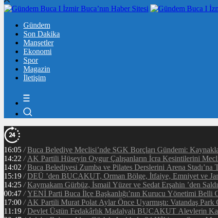
Gündem
Son Dakika
Manşetler
Ekonomi
Spor
Magazin
İletişim
16:05
/
Buca Belediye Meclisi’nde SGK Borçları Gündemi: Kaynaklar
14:22
/
AK Partili Hüseyin Oygur Çalışanların İcra Kesintilerini Mecl
14:02
/
Buca Belediyesi Zumba ve Pilates Derslerini Arena Stadı’na T
15:19
/
DEÜ ’den BUCAKUT, Orman Bölge, İtfaiye, Emniyet ve Jan
14:25
/
Kaymakam Gürbüz, İsmail Yüzer ve Sedat Erşahin ’den Saldı
00:47
/
YENİ Parti Buca İlçe Başkanlığı’nın Kurucu Yönetimi Belli 
17:00
/
AK Partili Murat Polat Aylar Önce Uyarmıştı: Vatandaş Park O
11:19
/
Devlet Üstün Fedakârlık Madalyalı BUCAKUT Alevlerin Kar