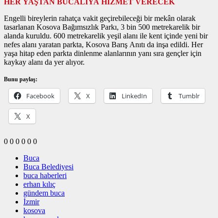
HER YAŞTAN BUCALIYA HİZMET VERECEK
Engelli bireylerin rahatça vakit geçirebileceği bir mekân olarak
tasarlanan Kosova Bağımsızlık Parkı, 3 bin 500 metrekarelik bir
alanda kuruldu. 600 metrekarelik yeşil alanı ile kent içinde yeni bir
nefes alanı yaratan parkta, Kosova Barış Anıtı da inşa edildi. Her
yaşa hitap eden parkta dinlenme alanlarının yanı sıra gençler için
kaykay alanı da yer alıyor.
Bunu paylaş:
Facebook
X
LinkedIn
Tumblr
X
0
0
0
0
0
0
Buca
Buca Belediyesi
buca haberleri
erhan kılıç
gündem buca
İzmir
kosova