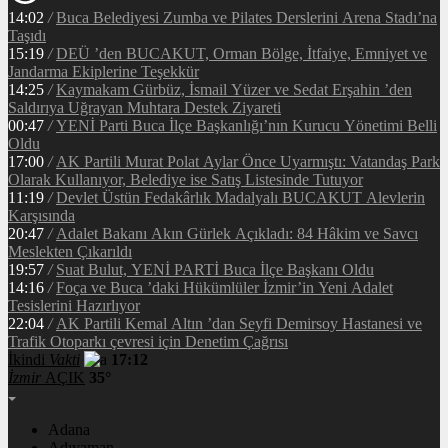
14:02
/
Buca Belediyesi Zumba ve Pilates Derslerini Arena Stadı’na
Taşıdı
15:19
/
DEÜ ’den BUCAKUT, Orman Bölge, İtfaiye, Emniyet ve
Jandarma Ekiplerine Teşekkür
14:25
/
Kaymakam Gürbüz, İsmail Yüzer ve Sedat Erşahin ’den
Saldırıya Uğrayan Muhtara Destek Ziyareti
00:47
/
YENİ Parti Buca İlçe Başkanlığı’nın Kurucu Yönetimi Belli
Oldu
17:00
/
AK Partili Murat Polat Aylar Önce Uyarmıştı: Vatandaş Park
Olarak Kullanıyor, Belediye ise Satış Listesinde Tutuyor
11:19
/
Devlet Üstün Fedakârlık Madalyalı BUCAKUT Alevlerin
Karşısında
20:47
/
Adalet Bakanı Akın Gürlek Açıkladı: 84 Hâkim ve Savcı
Meslekten Çıkarıldı
19:57
/
Suat Bulut, YENİ PARTİ Buca İlçe Başkanı Oldu
14:16
/
Foça ve Buca ’daki Hükümlüler İzmir’in Yeni Adalet
Tesislerini Hazırlıyor
22:04
/
AK Partili Kemal Altın ’dan Seyfi Demirsoy Hastanesi ve
Trafik Otoparkı çevresi için Denetim Çağrısı
İkindi
Vakti
17:12
İzmir
AÇIK
35°
Adana
Adıyaman