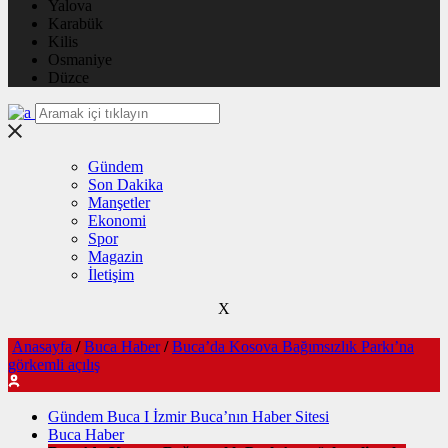
Yalova
Karabük
Kilis
Osmaniye
Düzce
Gündem
Son Dakika
Manşetler
Ekonomi
Spor
Magazin
İletişim
X
Anasayfa
/
Buca Haber
/
Buca’da Kosova Bağımsızlık Parkı’na
görkemli açılış
Gündem Buca I İzmir Buca’nın Haber Sitesi
Buca Haber