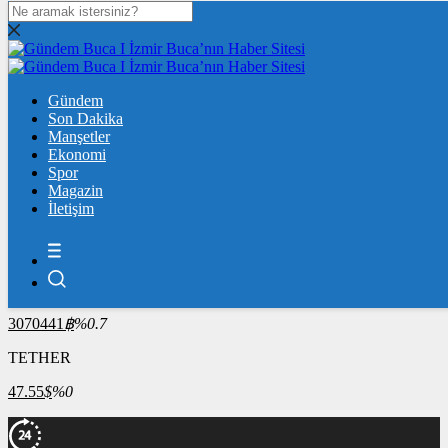
DOLAR
47,6002
$
% 0.06
EURO
Gündem
55,0806
Son Dakika
€
% 0.12
Manşetler
ÇEYREK ALTIN
Ekonomi
Spor
10.677,00
%1,06
Magazin
İletişim
BİST100
13.786,62
%0,61
BİTCOİN
3070441
฿
%0.7
TETHER
47.55
$
%0