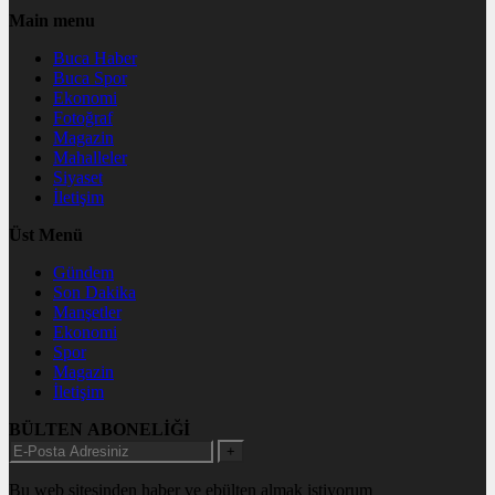
Main menu
Buca Haber
Buca Spor
Ekonomi
Fotoğraf
Magazin
Mahalleler
Siyaset
İletişim
Üst Menü
Gündem
Son Dakika
Manşetler
Ekonomi
Spor
Magazin
İletişim
BÜLTEN ABONELİĞİ
+
Bu web sitesinden haber ve ebülten almak istiyorum