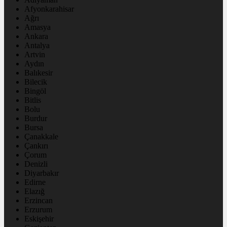
Afyonkarahisar
Ağrı
Amasya
Ankara
Antalya
Artvin
Aydın
Balıkesir
Bilecik
Bingöl
Bitlis
Bolu
Burdur
Bursa
Çanakkale
Çankırı
Çorum
Denizli
Diyarbakır
Edirne
Elazığ
Erzincan
Erzurum
Eskişehir