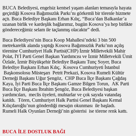
BUCA Belediyesi, engelsiz kentsel yaşam alanları temasıyla hayata
geçirdiği Kosova Bağımsızlık Parkı’nı görkemli bir törenle hizmete
açtı. Buca Belediye Başkanı Erhan Kılıç, “Buca’dan Balkanlar’a
uzanan birlik ve kardeşlik bağlarımız, bugün Kosova’ya hep birlikte
göndereceğimiz selam ile taçlanmış olacaktır” dedi.
Buca Belediyesi’nin Buca Koop Mahallesi’ndeki 3 bin 500
metrekarelik alanda yaptığı Kosova Bağımsızlık Parkı’nın açılış
törenine Cumhuriyet Halk Partisi(CHP) İzmir Milletvekili Mahir
Polat, İYİ Parti Genel Başkan Yardımcısı ve İzmir Milletvekili Ümit
Özlale, İzmir Büyükşehir Belediye Başkanı Tunç Soyer, Buca
Belediye Başkanı Erhan Kılıç, Kosova Cumhuriyeti İstanbul
Başkonsolosu Müsteşarı Petrit Prekazi, Kosova Rumeli Kültür
Derneği Başkanı Uğur Şengöz, CHP Buca İlçe Başkanı Çağdaş
Kaya, İyi Parti Buca İlçe Başkanı Gamze Bilgen Torun, AK Parti
Buca İlçe Başkanı İbrahim Şengöz, Buca Belediyesi başkan
yardımcıları, meclis üyeleri, muhtarlar ve çok sayıda vatandaş
katıldı. Tören, Cumhuriyet Halk Partisi Genel Başkanı Kemal
Kılıçdaroğlu’nun gönderdiği mesajın okunması ile başladı.
Rumeli Halk Oyunları Derneği’nin gösterisi ise törene renk kattı.
BUCA İLE DOSTLUK BAĞI