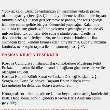
“Çok az kaldı. Belki de tarihimizin en verimliliği yüksek projesi
olarak hayata geçireceğiz. Çünkü 4 yıl ödemesiz döneminde inşaatı
bitirmiş olacağız. Kredi geri ödemeye başlandığında tesis açıldığı
için elde edilen gelirle biz geri ödemesini yapacağız. Rakam da
aklınızda kalsın; günde 400 bin yolcuyu taşıyacağız ve senede 45
milyon Euro’luk bir gelir elde etmeyi planlıyoruz. Özetle ne
devletimizin , ne belediyemizin, ne kimsenin cebinden bir lira
çıkmadan kendi kendini finansa eden bir yatırımla, Buca’yı huzurla
konforla, ucuz toplu taşıma ile buluşturmuş olacağız”.
BAŞKAN KILIÇ’A TEŞEKKÜR
Kosova Cumhuriyeti İstanbul Başkonsolosluğu Müsteşarı Petrit
Prekazi, bu parkın iki ülke arasındaki bağların güçlenmesine vesile
olacağını söyledi.
Kosova Rumeli Kültür Sanat ve Turizm Derneği Başkanı Uğur
Şengöz de, Buca Belediyesi Başkanı Erkan Kılıç’a kente
kazandırdığı bu değerden dolayı teşekkür etti.
Konuşmaların ardından, törene katılan heyet parkın açılış kurdelesini
kesti. Daha sonra, parkın içindeki Kosova Barış Anıtı’nın açılışı
gerçekleştirildi.