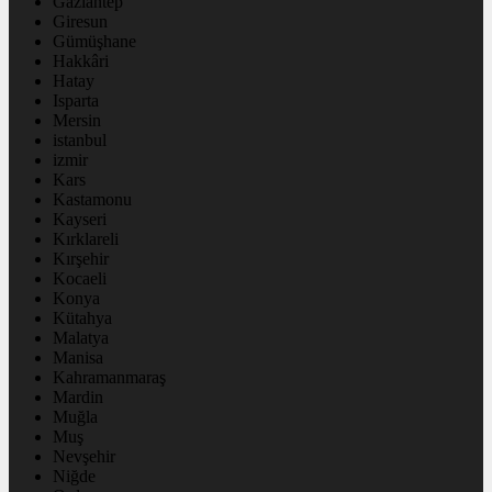
Gaziantep
Giresun
Gümüşhane
Hakkâri
Hatay
Isparta
Mersin
istanbul
izmir
Kars
Kastamonu
Kayseri
Kırklareli
Kırşehir
Kocaeli
Konya
Kütahya
Malatya
Manisa
Kahramanmaraş
Mardin
Muğla
Muş
Nevşehir
Niğde