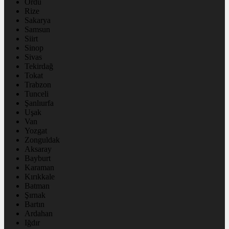
Ordu
Rize
Sakarya
Samsun
Siirt
Sinop
Sivas
Tekirdağ
Tokat
Trabzon
Tunceli
Şanlıurfa
Uşak
Van
Yozgat
Zonguldak
Aksaray
Bayburt
Karaman
Kırıkkale
Batman
Şırnak
Bartın
Ardahan
Iğdır