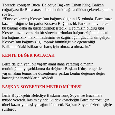
Törende konuşan Buca Belediye Başkanı Erhan Kılıç, Balkan
coğrafyası ile Buca arasındaki dostluk bağına dikkat çekerek, şunları
söyledi:
“Dost ve kardeş Kosova’nın bağımsızlığının 15. yılında Buca’mıza
kazandırdığımız bu parka Kosova Bağımsızlık Parkı adını vererek
bu bağları daha da güçlendirmek istedik. Hepimizin bildiği gibi
Kosova, uzun ve zorlu bir sürecin ardından bağımsızlığını ilan etti.
Bu bağımsızlık, halkın iradesinin ve özgürlüğün gücünü simgeliyor.
Kosova’nın bağımsızlığı, toprak bütünlüğü ve egemenliği
Balkanlar’daki istikrar ve barış için olmazsa olmazdır.”
KENTE DEĞER KATACAK
Buca’da için yeni bir yaşam alanı daha yaratmış olmanın
mutluluğunu yaşadıklarına da değinen Başkan Kılıç, engelsiz
yaşam alanı teması ile düzenlenen parkın kentin değerine değer
katacağına inandıklarını söyledi.
BAŞKAN SOYER’DEN METRO MÜJDESİ
İzmir Büyükşehir Belediye Başkanı Tunç Soyer ise Bucalılara
müjde vererek, kasım ayında iki dev köstebeğin Buca metrosu için
tünel kazmaya başlayacağını ifade etti. Başkan Soyer sözlerini şöyle
sürdürdü: