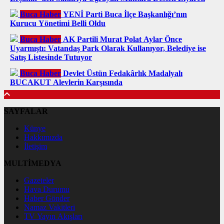
Buca Haber
YENİ Parti Buca İlçe Başkanlığı’nın
Kurucu Yönetimi Belli Oldu
Buca Haber
AK Partili Murat Polat Aylar Önce
Uyarmıştı: Vatandaş Park Olarak Kullanıyor, Belediye ise
Satış Listesinde Tutuyor
Buca Haber
Devlet Üstün Fedakârlık Madalyalı
BUCAKUT Alevlerin Karşısında
SAYFALAR
Künye
Hakkımızda
İletişim
MULTİMEDYA
Gazeteler
Hava Durumu
Haber Gönder
Namaz Vakitleri
TV Yayın Akışları