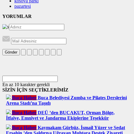
kosova parkı
pazartesi
YORUMLAR
Gönder
En az 10 karakter gerekli
SİZİN İÇİN SEÇTİKLERİMİZ
Buca Haber
Buca Belediyesi Zumba ve Pilates Derslerini
Arena Stadı’na Taşıdı
Buca Haber
DEÜ ’den BUCAKUT, Orman Bölge,
İtfaiye, Emniyet ve Jandarma Ekiplerine Teşekkür
Buca Haber
Kaymakam Gürbüz, İsmail Yüzer ve Sedat
Erşahin ’den Saldırıya Uğrayan Muhtara Destek Ziyareti