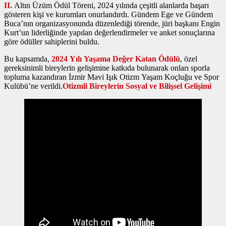
II.
Altın Üzüm Ödül Töreni, 2024 yılında çeşitli alanlarda başarı
gösteren kişi ve kurumları onurlandırdı. Gündem Ege ve Gündem
Buca’nın organizasyonunda düzenlediği törende, jüri başkanı Engin
Kurt’un liderliğinde yapılan değerlendirmeler ve anket sonuçlarına
göre ödüller sahiplerini buldu.
Bu kapsamda,
2024 Yılı Yaşama Değer Katan Ödülü
, özel
gereksinimli bireylerin gelişimine katkıda bulunarak onları sporla
topluma kazandıran İzmir Mavi Işık Otizm Yaşam Koçluğu ve Spor
Kulübü’ne verildi.
Otizmli Bireylerin Sosyal ve Bilişsel Gelişimi