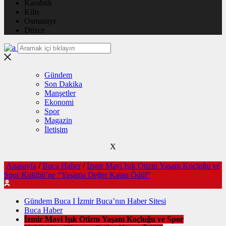
Karabük
Kilis
Osmaniye
Düzce
Gündem
Son Dakika
Manşetler
Ekonomi
Spor
Magazin
İletişim
X
Anasayfa
/
Buca Haber
/
İzmir Mavi Işık Otizm Yaşam Koçluğu ve
Spor Kulübü’ne “Yaşama Değer Katan Ödül”
Gündem Buca I İzmir Buca’nın Haber Sitesi
Buca Haber
İzmir Mavi Işık Otizm Yaşam Koçluğu ve Spor