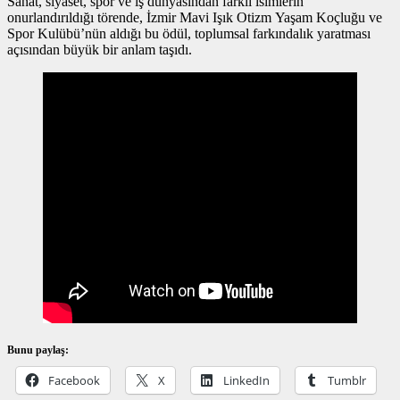
Sanat, siyaset, spor ve iş dünyasından farklı isimlerin
onurlandırıldığı törende, İzmir Mavi Işık Otizm Yaşam Koçluğu ve
Spor Kulübü’nün aldığı bu ödül, toplumsal farkındalık yaratması
açısından büyük bir anlam taşıdı.
Bunu paylaş:
Facebook
X
LinkedIn
Tumblr