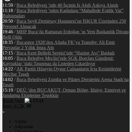
11:59
/
Buca Belediyesi ’nde 40 İşçinin İş Akdi Askıya Alındı
11:18
/
Buca Belediyesi ’nden Kadınlara “Mahallede Eşitlik Var”
Buluşmaları
20:50
/
Buca Seyfi Demirsoy Hastanesi’ne İŞKUR Üzerinden 250
Personel Alınacak
19:46
/
MHP Buca’da Ramazan Erdoğan ’ın Yeni Başkanlık Divanı
Belli Oldu
18:35
/
Bucaspor 1928’den Aliağa FK’ya Transfer: Ali Emir
Pervanlar 2 Yıllık İmza Attı
17:15
/
Buca Kent Belleği Sergisi’nde “Hazine Avı” Başladı
16:05
/
Buca Belediye Meclisi’nde SGK Borçları Gündemi:
Kaynaklar ’daki Taşınmaz da Listeden Çıkarılıyor
14:22
/
AK Partili Hüseyin Oygur Çalışanların İcra Kesintilerini
Meclise Taşıdı
14:02
/
Buca Belediyesi Zumba ve Pilates Derslerini Arena Stadı’na
Taşıdı
15:19
/
DEÜ ’den BUCAKUT, Orman Bölge, İtfaiye, Emniyet ve
Jandarma Ekiplerine Teşekkür
İkindi
Vakti
17:11
İzmir
AÇIK
30°
Adana
Adıyaman
Afyonkarahisar