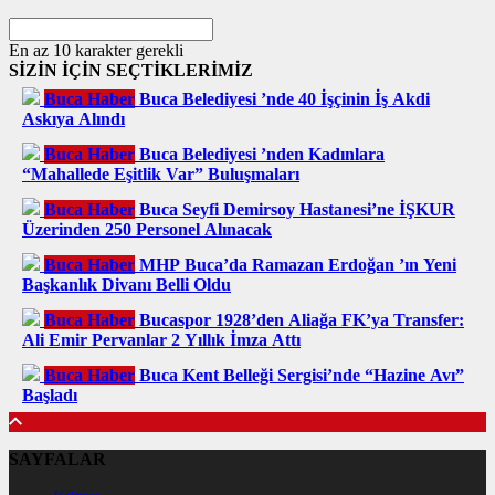
En az 10 karakter gerekli
SİZİN İÇİN SEÇTİKLERİMİZ
Buca Haber
Buca Belediyesi ’nde 40 İşçinin İş Akdi
Askıya Alındı
Buca Haber
Buca Belediyesi ’nden Kadınlara
“Mahallede Eşitlik Var” Buluşmaları
Buca Haber
Buca Seyfi Demirsoy Hastanesi’ne İŞKUR
Üzerinden 250 Personel Alınacak
Buca Haber
MHP Buca’da Ramazan Erdoğan ’ın Yeni
Başkanlık Divanı Belli Oldu
Buca Haber
Bucaspor 1928’den Aliağa FK’ya Transfer:
Ali Emir Pervanlar 2 Yıllık İmza Attı
Buca Haber
Buca Kent Belleği Sergisi’nde “Hazine Avı”
Başladı
SAYFALAR