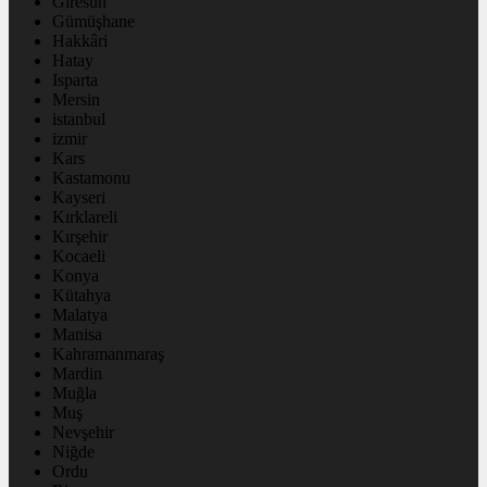
Giresun
Gümüşhane
Hakkâri
Hatay
Isparta
Mersin
istanbul
izmir
Kars
Kastamonu
Kayseri
Kırklareli
Kırşehir
Kocaeli
Konya
Kütahya
Malatya
Manisa
Kahramanmaraş
Mardin
Muğla
Muş
Nevşehir
Niğde
Ordu