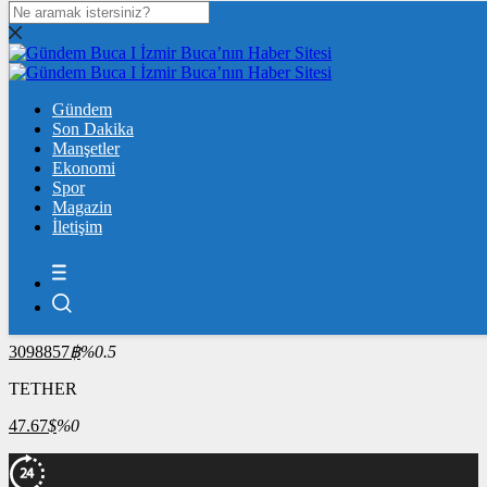
DOLAR
47,7436
$
% 0.18
EURO
Gündem
55,2510
Son Dakika
€
% 0.32
Manşetler
ÇEYREK ALTIN
Ekonomi
Spor
10.904,00
%2,55
Magazin
İletişim
BİST100
13.779,39
%-0,14
BİTCOİN
3098857
฿
%0.5
TETHER
47.67
$
%0