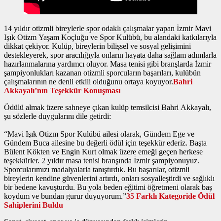
14 yıldır otizmli bireylerle spor odaklı çalışmalar yapan İzmir Mavi
Işık Otizm Yaşam Koçluğu ve Spor Kulübü, bu alandaki katkılarıyla
dikkat çekiyor. Kulüp, bireylerin bilişsel ve sosyal gelişimini
destekleyerek, spor aracılığıyla onların hayata daha sağlam adımlarla
hazırlanmalarına yardımcı oluyor. Masa tenisi gibi branşlarda İzmir
şampiyonlukları kazanan otizmli sporcuların başarıları, kulübün
çalışmalarının ne denli etkili olduğunu ortaya koyuyor.
Bahri
Akkayalı’nın Teşekkür Konuşması
Ödülü almak üzere sahneye çıkan kulüp temsilcisi Bahri Akkayalı,
şu sözlerle duygularını dile getirdi:
“Mavi Işık Otizm Spor Kulübü ailesi olarak, Gündem Ege ve
Gündem Buca ailesine bu değerli ödül için teşekkür ederiz. Başta
Bülent Kökten ve Engin Kurt olmak üzere emeği geçen herkese
teşekkürler. 2 yıldır masa tenisi branşında İzmir şampiyonuyuz.
Sporcularımızı madalyalarla tanıştırdık. Bu başarılar, otizmli
bireylerin kendine güvenlerini artırdı, onları sosyalleştirdi ve sağlıklı
bir bedene kavuşturdu. Bu yola beden eğitimi öğretmeni olarak baş
koydum ve bundan gurur duyuyorum.”
35 Farklı Kategoride Ödül
Sahiplerini Buldu