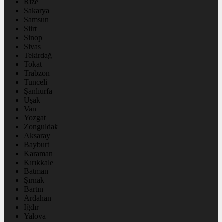
Rize
Sakarya
Samsun
Siirt
Sinop
Sivas
Tekirdağ
Tokat
Trabzon
Tunceli
Şanlıurfa
Uşak
Van
Yozgat
Zonguldak
Aksaray
Bayburt
Karaman
Kırıkkale
Batman
Şırnak
Bartın
Ardahan
Iğdır
Yalova