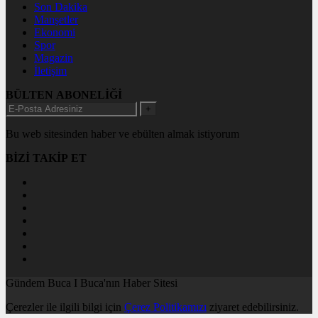
Son Dakika
Manşetler
Ekonomi
Spor
Magazin
İletişim
BÜLTEN ABONELİĞİ
+
Bu web sitesinden haber ve ebülten almak istiyorum
BİZİ TAKİP ET
Gündem Buca I Buca'nın Haber Sitesi
Çerezler ile ilgili bilgi için
Çerez Politikamızı
ziyaret edebilirsiniz.