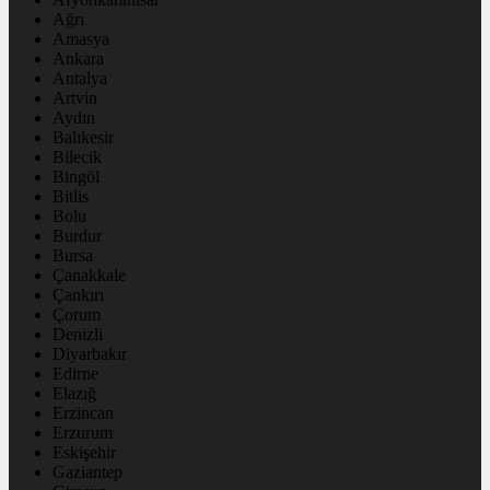
Ağrı
Amasya
Ankara
Antalya
Artvin
Aydın
Balıkesir
Bilecik
Bingöl
Bitlis
Bolu
Burdur
Bursa
Çanakkale
Çankırı
Çorum
Denizli
Diyarbakır
Edirne
Elazığ
Erzincan
Erzurum
Eskişehir
Gaziantep