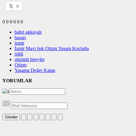
X
0
0
0
0
0
0
bahri akkayalı
başarı
izmir
İzmir Mavi Işık Otizm Yaşam Koçluğu
ödül
otizimli bireyler
Otizm
Yaşama Değer Katan
YORUMLAR
Gönder