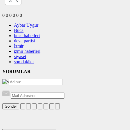
X
0
0
0
0
0
0
Aybar Uygur
Buca
buca haberleri
deva partisi
İzmir
izmir haberleri
siyaset
son dakika
YORUMLAR
Gönder