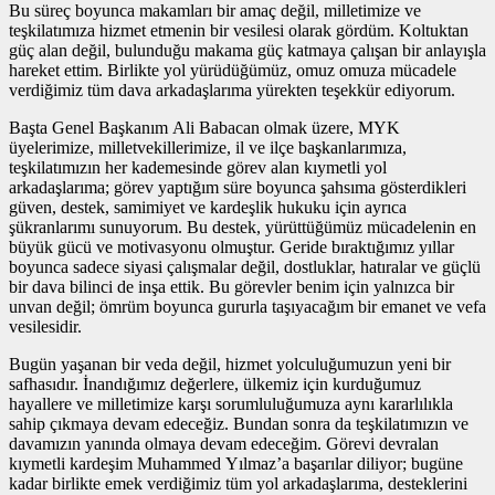
Bu süreç boyunca makamları bir amaç değil, milletimize ve
teşkilatımıza hizmet etmenin bir vesilesi olarak gördüm. Koltuktan
güç alan değil, bulunduğu makama güç katmaya çalışan bir anlayışla
hareket ettim. Birlikte yol yürüdüğümüz, omuz omuza mücadele
verdiğimiz tüm dava arkadaşlarıma yürekten teşekkür ediyorum.
Başta Genel Başkanım Ali Babacan olmak üzere, MYK
üyelerimize, milletvekillerimize, il ve ilçe başkanlarımıza,
teşkilatımızın her kademesinde görev alan kıymetli yol
arkadaşlarıma; görev yaptığım süre boyunca şahsıma gösterdikleri
güven, destek, samimiyet ve kardeşlik hukuku için ayrıca
şükranlarımı sunuyorum. Bu destek, yürüttüğümüz mücadelenin en
büyük gücü ve motivasyonu olmuştur. Geride bıraktığımız yıllar
boyunca sadece siyasi çalışmalar değil, dostluklar, hatıralar ve güçlü
bir dava bilinci de inşa ettik. Bu görevler benim için yalnızca bir
unvan değil; ömrüm boyunca gururla taşıyacağım bir emanet ve vefa
vesilesidir.
Bugün yaşanan bir veda değil, hizmet yolculuğumuzun yeni bir
safhasıdır. İnandığımız değerlere, ülkemiz için kurduğumuz
hayallere ve milletimize karşı sorumluluğumuza aynı kararlılıkla
sahip çıkmaya devam edeceğiz. Bundan sonra da teşkilatımızın ve
davamızın yanında olmaya devam edeceğim. Görevi devralan
kıymetli kardeşim Muhammed Yılmaz’a başarılar diliyor; bugüne
kadar birlikte emek verdiğimiz tüm yol arkadaşlarıma, desteklerini