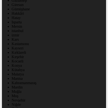
Gaziantep
Giresun
Gümüşhane
Hakkâri
Hatay
Isparta
Mersin
istanbul
izmir
Kars
Kastamonu
Kayseri
Kırklareli
Kırşehir
Kocaeli
Konya
Kütahya
Malatya
Manisa
Kahramanmaraş
Mardin
Muğla
Muş
Nevşehir
Niğde