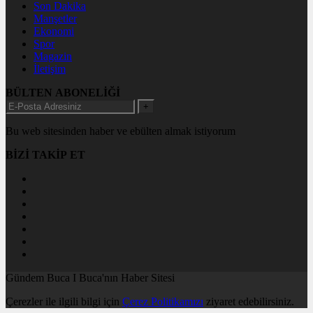
Son Dakika
Manşetler
Ekonomi
Spor
Magazin
İletişim
BÜLTEN ABONELİĞİ
+
Bu web sitesinden haber ve ebülten almak istiyorum
BİZİ TAKİP ET
Gündem Buca I Buca'nın Haber Sitesi
Çerezler ile ilgili bilgi için
Çerez Politikamızı
ziyaret edebilirsiniz.