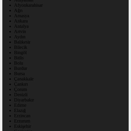
Afyonkarahisar
Ağrı
Amasya
Ankara
Antalya
Artvin
Aydın
Balıkesir
Bilecik
Bingöl
Bitlis
Bolu
Burdur
Bursa
Çanakkale
Çankırı
Çorum
Denizli
Diyarbakır
Edirne
Elazığ
Erzincan
Erzurum
Eskişehir