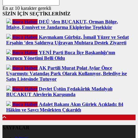
En az 10 karakter gerekli
SİZİN İÇİN SEÇTİKLERİMİZ
Buca Haber
DEÜ ’den BUCAKUT, Orman Bölge,
İtfaiye, Emniyet ve Jandarma Ekiplerine Teşekkür
Buca Haber
Kaymakam Gürbüz, İsmail Yüzer ve Sedat
Erşahin ’den Saldırıya Uğrayan Muhtara Destek Ziyareti
Buca Haber
YENİ Parti Buca İlçe Başkanlığı’nın
Kurucu Yönetimi Belli Oldu
Buca Haber
AK Partili Murat Polat Aylar Önce
Uyarmıştı: Vatandaş Park Olarak Kullanıyor, Belediye ise
Satış Listesinde Tutuyor
Buca Haber
Devlet Üstün Fedakârlık Madalyalı
BUCAKUT Alevlerin Karşısında
Buca Haber
Adalet Bakanı Akın Gürlek Açıkladı: 84
Hâkim ve Savcı Meslekten Çıkarıldı
SAYFALAR