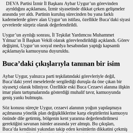
DEVA Partisi İzmir İl Başkanı Aybar Uygur’un görevinden
ayrıldığını açıklaması, İzmir siyasetinde dikkat çeken gelişmeler
arasında yer aldı. Partinin kuruluş sürecinden bu yana farklı
kademelerde görev alan Uygur’un istifası, özellikle Buca’daki siyasi
çevrelerde sürpriz olarak değerlendirildi.
Uygur’un ayrılığı sonrası, İl Teşkilat Yardımcısı Muhammet
Yılmaz’ın İl Başkan Vekili olarak görevlendirildiği açıklandı. Görev
değişimi, Uygur’un sosyal medya hesabından yaptığı kapsamlı
açıklamayla kamuoyuna duyuruldu.
Buca’daki çıkışlarıyla tanınan bir isim
Aybar Uygur, yalnızca parti teşkilatındaki görevleriyle değil,
Buca’daki yerel meselelerde sergilediği duruşla da öne çıkan bir
siyasetçi olarak biliniyor. Özellikle eski Buca Cezaevi alanına ilişkin
imar planı tartışmalarında gösterdiği muhalif tavır, kamuoyunda
geniş yankı bulmuştu.
Söz konusu süreçte Uygur, cezaevi alanının yoğun yapılaşmaya
açılmasına yönelik plan değişikliklerine karşı eleştirilerini kamuoyu
önünde dile getirmiş, bölgenin kent yararına değerlendirilmesi
gerektiğini savunan isimler arasında yer almıştı. Bu çıkışları,
Buca’da kendisini yakından takip eden kesimlerin dikkatini çekmiş