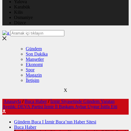
Yalova
Karabük
Kilis
Osmaniye
Düzce
Gündem
Son Dakika
Manşetler
Ekonomi
Spor
Magazin
İletişim
X
Anasayfa
/
Buca Haber
/
İzmir Siyasetinde Gündem Yaratan
Ayrılık: DEVA Partisi İzmir İl Başkanı Aybar Uygur İstifa Etti
Gündem Buca I İzmir Buca’nın Haber Sitesi
Buca Haber