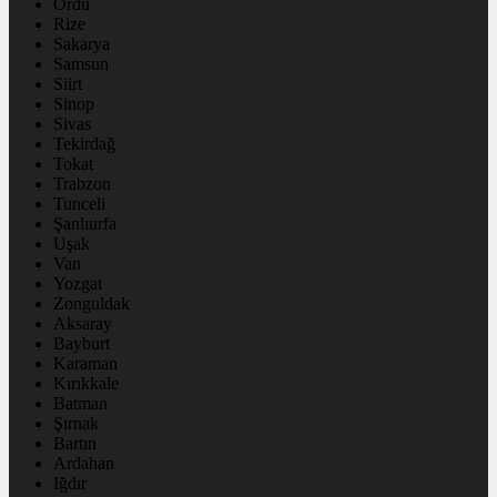
Ordu
Rize
Sakarya
Samsun
Siirt
Sinop
Sivas
Tekirdağ
Tokat
Trabzon
Tunceli
Şanlıurfa
Uşak
Van
Yozgat
Zonguldak
Aksaray
Bayburt
Karaman
Kırıkkale
Batman
Şırnak
Bartın
Ardahan
Iğdır