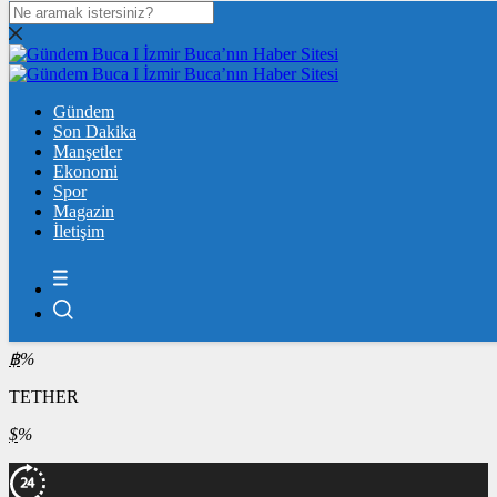
DOLAR
47,6011
$
% 0.06
EURO
Gündem
55,0855
Son Dakika
€
% 0.13
Manşetler
ÇEYREK ALTIN
Ekonomi
Spor
10.608,00
%0,41
Magazin
İletişim
BİST100
13.703,13
%0,11
BİTCOİN
฿
%
TETHER
$
%