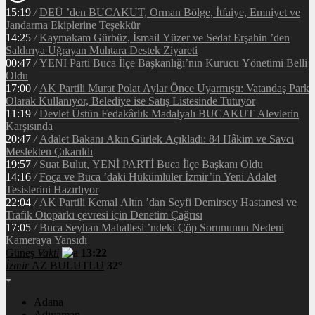
15:19
/
DEÜ ’den BUCAKUT, Orman Bölge, İtfaiye, Emniyet ve
Jandarma Ekiplerine Teşekkür
14:25
/
Kaymakam Gürbüz, İsmail Yüzer ve Sedat Erşahin ’den
Saldırıya Uğrayan Muhtara Destek Ziyareti
00:47
/
YENİ Parti Buca İlçe Başkanlığı’nın Kurucu Yönetimi Belli
Oldu
17:00
/
AK Partili Murat Polat Aylar Önce Uyarmıştı: Vatandaş Park
Olarak Kullanıyor, Belediye ise Satış Listesinde Tutuyor
11:19
/
Devlet Üstün Fedakârlık Madalyalı BUCAKUT Alevlerin
Karşısında
20:47
/
Adalet Bakanı Akın Gürlek Açıkladı: 84 Hâkim ve Savcı
Meslekten Çıkarıldı
19:57
/
Suat Bulut, YENİ PARTİ Buca İlçe Başkanı Oldu
14:16
/
Foça ve Buca ’daki Hükümlüler İzmir’in Yeni Adalet
Tesislerini Hazırlıyor
22:04
/
AK Partili Kemal Altın ’dan Seyfi Demirsoy Hastanesi ve
Trafik Otoparkı çevresi için Denetim Çağrısı
17:05
/
Buca Seyhan Mahallesi ’ndeki Çöp Sorununun Nedeni
Kameraya Yansıdı
Güneş
Vakti
13:22
İzmir
AZ BULUTLU
32°
Adana
Adıyaman