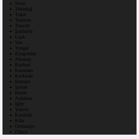
Sivas
Tekirdağ
Tokat
Trabzon
Tunceli
Şanlıurfa
Uşak
Van
Yozgat
Zonguldak
Aksaray
Bayburt
Karaman
Kırıkkale
Batman
Şırnak
Bartın
Ardahan
Iğdır
Yalova
Karabük
Kilis
Osmaniye
Düzce