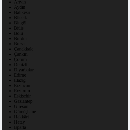
Artvin
Aydın
Balıkesir
Bilecik
Bingöl
Bitlis
Bolu
Burdur
Bursa
Çanakkale
Çankırı
Çorum
Denizli
Diyarbakır
Edirne
Elazığ
Erzincan
Erzurum
Eskişehir
Gaziantep
Giresun
Gümüşhane
Hakkâri
Hatay
Isparta