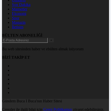
Gündem
Son Dakika
Manşetler
Ekonomi
Spor
Magazin
İletişim
BÜLTEN ABONELİĞİ
+
Bu web sitesinden haber ve ebülten almak istiyorum
BİZİ TAKİP ET
Gündem Buca I Buca'nın Haber Sitesi
Çerezler ile ilgili bilgi için
Çerez Politikamızı
ziyaret edebilirsiniz.