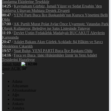
Jandarma Ekiplerine Teşekkür
14:25
/
Kaymakam Gürbüz, İsmail Yüzer ve Sedat Erşahin ’den
Saldırıya Uğrayan Muhtara Destek Ziyareti
00:47
/
YENİ Parti Buca İlçe Başkanlığı’nın Kurucu Yönetimi Belli
Oldu
17:00
/
AK Partili Murat Polat Aylar Önce Uyarmıştı: Vatandaş Park
Olarak Kullanıyor, Belediye ise Satış Listesinde Tutuyor
11:19
/
Devlet Üstün Fedakârlık Madalyalı BUCAKUT Alevlerin
Karşısında
20:47
/
Adalet Bakanı Akın Gürlek Açıkladı: 84 Hâkim ve Savcı
Meslekten Çıkarıldı
19:57
/
Suat Bulut, YENİ PARTİ Buca İlçe Başkanı Oldu
14:16
/
Foça ve Buca ’daki Hükümlüler İzmir’in Yeni Adalet
Tesislerini Hazırlıyor
Sabah
Vakti
02:00
İzmir
AÇIK
34°
Adana
Adıyaman
Afyonkarahisar
Ağrı
Amasya
Ankara
Antalya