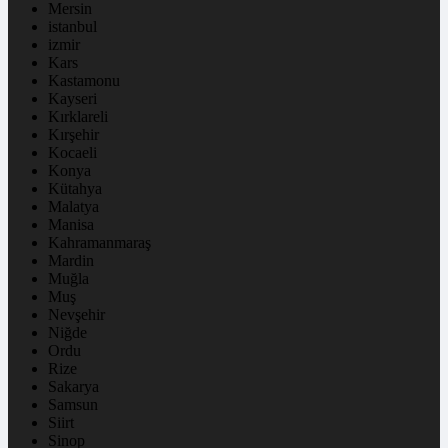
Mersin
istanbul
izmir
Kars
Kastamonu
Kayseri
Kırklareli
Kırşehir
Kocaeli
Konya
Kütahya
Malatya
Manisa
Kahramanmaraş
Mardin
Muğla
Muş
Nevşehir
Niğde
Ordu
Rize
Sakarya
Samsun
Siirt
Sinop