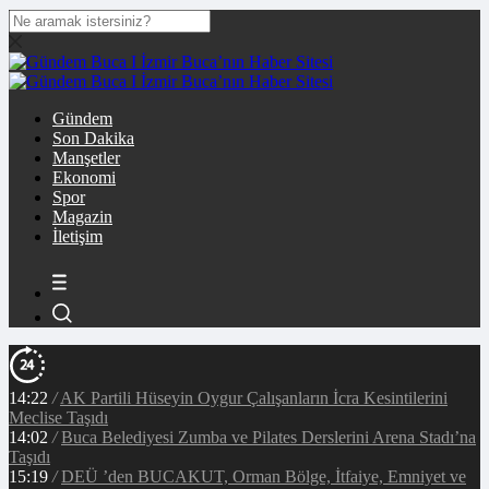
Gündem
Son Dakika
Manşetler
Ekonomi
Spor
Magazin
İletişim
14:22
/
AK Partili Hüseyin Oygur Çalışanların İcra Kesintilerini
Meclise Taşıdı
14:02
/
Buca Belediyesi Zumba ve Pilates Derslerini Arena Stadı’na
Taşıdı
15:19
/
DEÜ ’den BUCAKUT, Orman Bölge, İtfaiye, Emniyet ve