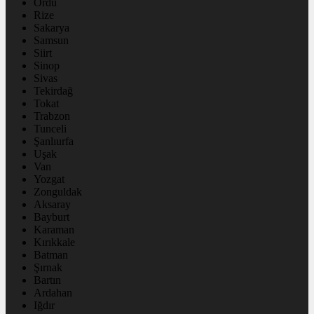
Ordu
Rize
Sakarya
Samsun
Siirt
Sinop
Sivas
Tekirdağ
Tokat
Trabzon
Tunceli
Şanlıurfa
Uşak
Van
Yozgat
Zonguldak
Aksaray
Bayburt
Karaman
Kırıkkale
Batman
Şırnak
Bartın
Ardahan
Iğdır