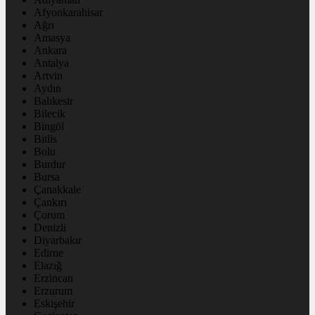
Afyonkarahisar
Ağrı
Amasya
Ankara
Antalya
Artvin
Aydın
Balıkesir
Bilecik
Bingöl
Bitlis
Bolu
Burdur
Bursa
Çanakkale
Çankırı
Çorum
Denizli
Diyarbakır
Edirne
Elazığ
Erzincan
Erzurum
Eskişehir