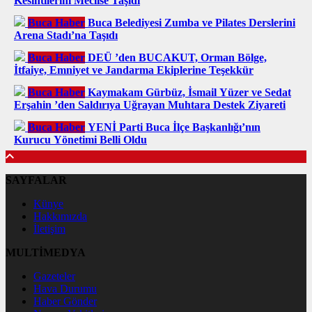
Kesintilerini Meclise Taşıdı
Buca Haber
Buca Belediyesi Zumba ve Pilates Derslerini
Arena Stadı’na Taşıdı
Buca Haber
DEÜ ’den BUCAKUT, Orman Bölge,
İtfaiye, Emniyet ve Jandarma Ekiplerine Teşekkür
Buca Haber
Kaymakam Gürbüz, İsmail Yüzer ve Sedat
Erşahin ’den Saldırıya Uğrayan Muhtara Destek Ziyareti
Buca Haber
YENİ Parti Buca İlçe Başkanlığı’nın
Kurucu Yönetimi Belli Oldu
SAYFALAR
Künye
Hakkımızda
İletişim
MULTİMEDYA
Gazeteler
Hava Durumu
Haber Gönder