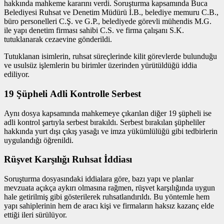
hakkında mahkeme kararını verdi. Soruşturma kapsamında Buca
Belediyesi Ruhsat ve Denetim Müdürü İ.B., belediye memuru C.B.,
büro personelleri C.Ş. ve G.P., belediyede görevli mühendis M.G.
ile yapı denetim firması sahibi C.S. ve firma çalışanı S.K.
tutuklanarak cezaevine gönderildi.
Tutuklanan isimlerin, ruhsat süreçlerinde kilit görevlerde bulunduğu
ve usulsüz işlemlerin bu birimler üzerinden yürütüldüğü iddia
ediliyor.
19 Şüpheli Adli Kontrolle Serbest
Aynı dosya kapsamında mahkemeye çıkarılan diğer 19 şüpheli ise
adli kontrol şartıyla serbest bırakıldı. Serbest bırakılan şüpheliler
hakkında yurt dışı çıkış yasağı ve imza yükümlülüğü gibi tedbirlerin
uygulandığı öğrenildi.
Rüşvet Karşılığı Ruhsat İddiası
Soruşturma dosyasındaki iddialara göre, bazı yapı ve planlar
mevzuata açıkça aykırı olmasına rağmen, rüşvet karşılığında uygun
hale getirilmiş gibi gösterilerek ruhsatlandırıldı. Bu yöntemle hem
yapı sahiplerinin hem de aracı kişi ve firmaların haksız kazanç elde
ettiği ileri sürülüyor.