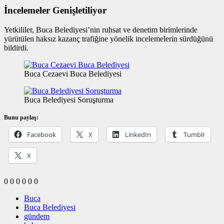
İncelemeler Genişletiliyor
Yetkililer, Buca Belediyesi’nin ruhsat ve denetim birimlerinde
yürütülen haksız kazanç trafiğine yönelik incelemelerin sürdüğünü
bildirdi.
Buca Cezaevi Buca Belediyesi
Buca Belediyesi Soruşturma
Bunu paylaş:
Facebook
X
LinkedIn
Tumblr
X
0
0
0
0
0
0
Buca
Buca Belediyesi
gündem