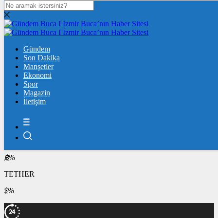
DOLAR
47,7102
$
% 0.17
EURO
Gündem
55,2622
Son Dakika
€
% 0.44
Manşetler
ÇEYREK ALTIN
Ekonomi
Spor
10.924,00
%2,74
Magazin
İletişim
BİST100
13.778,93
%-0,14
BİTCOİN
฿
%
TETHER
$
%