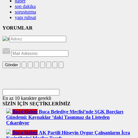
haber
son dakika
soruşturma
yapı ruhsat
YORUMLAR
Gönder
En az 10 karakter gerekli
SİZİN İÇİN SEÇTİKLERİMİZ
Buca Haber
Buca Belediye Meclisi’nde SGK Borçları
Gündemi: Kaynaklar ’daki Taşınmaz da Listeden
Çıkarılıyor
Buca Haber
AK Partili Hüseyin Oygur Çalışanların İcra