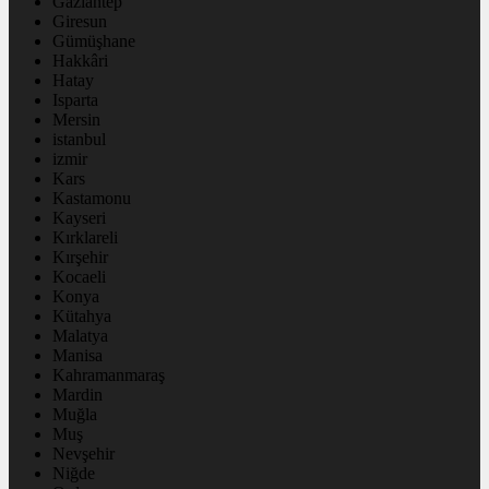
Gaziantep
Giresun
Gümüşhane
Hakkâri
Hatay
Isparta
Mersin
istanbul
izmir
Kars
Kastamonu
Kayseri
Kırklareli
Kırşehir
Kocaeli
Konya
Kütahya
Malatya
Manisa
Kahramanmaraş
Mardin
Muğla
Muş
Nevşehir
Niğde