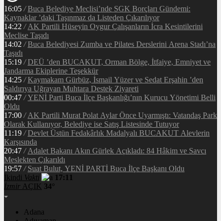
16:05
/
Buca Belediye Meclisi’nde SGK Borçları Gündemi:
Kaynaklar ’daki Taşınmaz da Listeden Çıkarılıyor
14:22
/
AK Partili Hüseyin Oygur Çalışanların İcra Kesintilerini
Meclise Taşıdı
14:02
/
Buca Belediyesi Zumba ve Pilates Derslerini Arena Stadı’na
Taşıdı
15:19
/
DEÜ ’den BUCAKUT, Orman Bölge, İtfaiye, Emniyet ve
Jandarma Ekiplerine Teşekkür
14:25
/
Kaymakam Gürbüz, İsmail Yüzer ve Sedat Erşahin ’den
Saldırıya Uğrayan Muhtara Destek Ziyareti
00:47
/
YENİ Parti Buca İlçe Başkanlığı’nın Kurucu Yönetimi Belli
Oldu
17:00
/
AK Partili Murat Polat Aylar Önce Uyarmıştı: Vatandaş Park
Olarak Kullanıyor, Belediye ise Satış Listesinde Tutuyor
11:19
/
Devlet Üstün Fedakârlık Madalyalı BUCAKUT Alevlerin
Karşısında
20:47
/
Adalet Bakanı Akın Gürlek Açıkladı: 84 Hâkim ve Savcı
Meslekten Çıkarıldı
19:57
/
Suat Bulut, YENİ PARTİ Buca İlçe Başkanı Oldu
İkindi
Vakti
17:11
İzmir
AÇIK
34°
Adana
Adıyaman