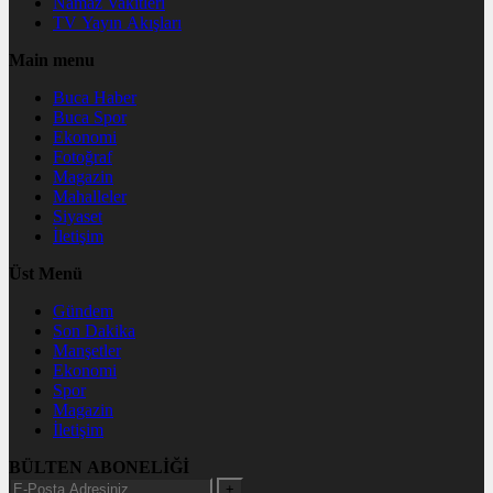
Namaz Vakitleri
TV Yayın Akışları
Main menu
Buca Haber
Buca Spor
Ekonomi
Fotoğraf
Magazin
Mahalleler
Siyaset
İletişim
Üst Menü
Gündem
Son Dakika
Manşetler
Ekonomi
Spor
Magazin
İletişim
BÜLTEN ABONELİĞİ
+