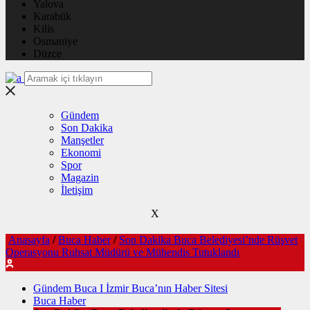
Yalova
Karabük
Kilis
Osmaniye
Düzce
Gündem
Son Dakika
Manşetler
Ekonomi
Spor
Magazin
İletişim
X
Anasayfa
/
Buca Haber
/
Son Dakika Buca Belediyesi’nde Rüşvet
Operasyonu Ruhsat Müdürü ve Mühendis Tutuklandı
Gündem Buca I İzmir Buca’nın Haber Sitesi
Buca Haber