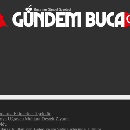
darma Ekiplerine Teşekkür
rıya Uğrayan Muhtara Destek Ziyareti
Oldu
larak Kullanıyor, Belediye ise Satış Listesinde Tutuyor