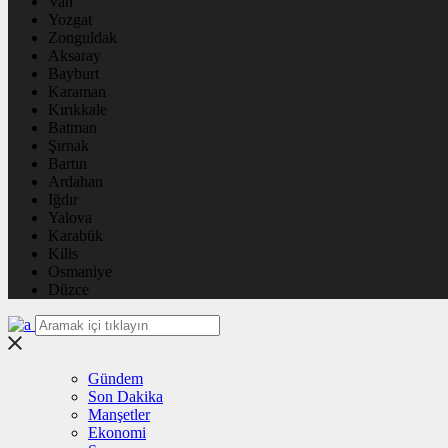
Van
Yozgat
Zonguldak
Aksaray
Bayburt
Karaman
Kırıkkale
Batman
Şırnak
Bartın
Ardahan
Iğdır
Yalova
Karabük
Kilis
Osmaniye
Düzce
Gündem
Son Dakika
Manşetler
Ekonomi