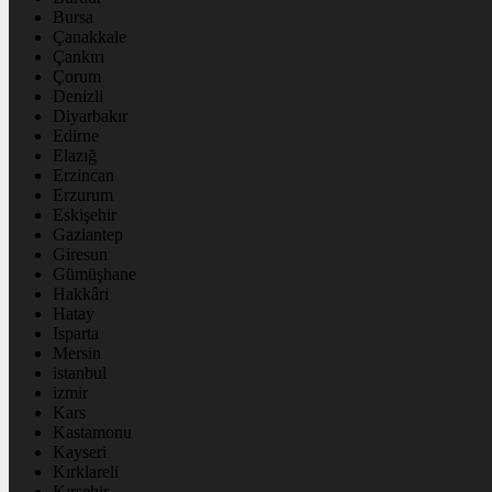
Bursa
Çanakkale
Çankırı
Çorum
Denizli
Diyarbakır
Edirne
Elazığ
Erzincan
Erzurum
Eskişehir
Gaziantep
Giresun
Gümüşhane
Hakkâri
Hatay
Isparta
Mersin
istanbul
izmir
Kars
Kastamonu
Kayseri
Kırklareli
Kırşehir