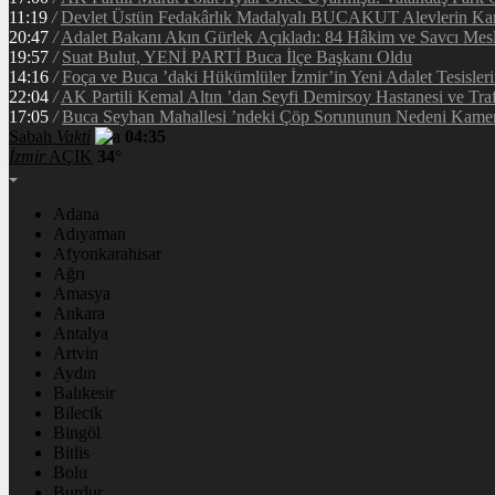
11:19
/
Devlet Üstün Fedakârlık Madalyalı BUCAKUT Alevlerin Kar
20:47
/
Adalet Bakanı Akın Gürlek Açıkladı: 84 Hâkim ve Savcı Mesl
19:57
/
Suat Bulut, YENİ PARTİ Buca İlçe Başkanı Oldu
14:16
/
Foça ve Buca ’daki Hükümlüler İzmir’in Yeni Adalet Tesisleri
22:04
/
AK Partili Kemal Altın ’dan Seyfi Demirsoy Hastanesi ve Traf
17:05
/
Buca Seyhan Mahallesi ’ndeki Çöp Sorununun Nedeni Kamer
Sabah
Vakti
04:35
İzmir
AÇIK
34°
Adana
Adıyaman
Afyonkarahisar
Ağrı
Amasya
Ankara
Antalya
Artvin
Aydın
Balıkesir
Bilecik
Bingöl
Bitlis
Bolu
Burdur