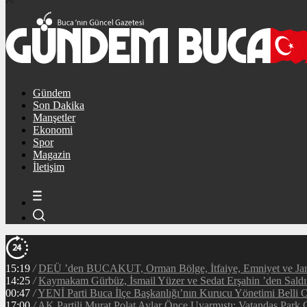
Gündem
Son Dakika
Manşetler
Ekonomi
Spor
Magazin
İletişim
15:19
/
DEÜ ’den BUCAKUT, Orman Bölge, İtfaiye, Emniyet ve Jan
14:25
/
Kaymakam Gürbüz, İsmail Yüzer ve Sedat Erşahin ’den Saldı
00:47
/
YENİ Parti Buca İlçe Başkanlığı’nın Kurucu Yönetimi Belli 
17:00
/
AK Partili Murat Polat Aylar Önce Uyarmıştı: Vatandaş Park O