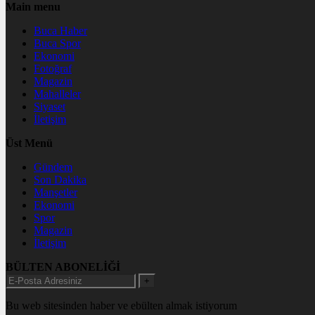
Main menu
Buca Haber
Buca Spor
Ekonomi
Fotoğraf
Magazin
Mahalleler
Siyaset
İletişim
Üst Menü
Gündem
Son Dakika
Manşetler
Ekonomi
Spor
Magazin
İletişim
BÜLTEN ABONELİĞİ
+
Bu web sitesinden haber ve ebülten almak istiyorum