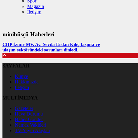
Spor
Magazin
İletişim
minibüsçü Haberleri
CHP İzmir MV. Av. Sevda Erdan Kılıç taşıma ve
ulaşım sektöründeki sorunları dinledi.
SAYFALAR
Künye
Hakkımızda
İletişim
MULTİMEDYA
Gazeteler
Hava Durumu
Haber Gönder
Namaz Vakitleri
TV Yayın Akışları