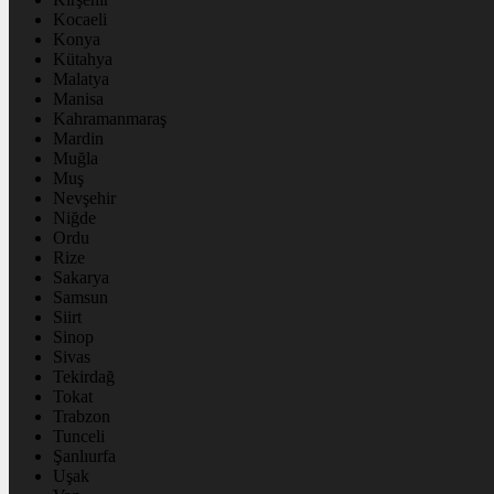
Kocaeli
Konya
Kütahya
Malatya
Manisa
Kahramanmaraş
Mardin
Muğla
Muş
Nevşehir
Niğde
Ordu
Rize
Sakarya
Samsun
Siirt
Sinop
Sivas
Tekirdağ
Tokat
Trabzon
Tunceli
Şanlıurfa
Uşak