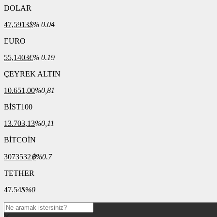
DOLAR
47,5913
$
% 0.04
EURO
55,1403
€
% 0.19
ÇEYREK ALTIN
10.651,00
%0,81
BİST100
13.703,13
%0,11
BİTCOİN
3073532
฿
%0.7
TETHER
47.54
$
%0