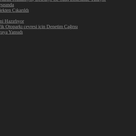
şısında
ekten Çıkarıldı
ni Hazırlıyor
ik Otoparkı çevresi için Denetim Çağrısı
aya Yansıdı