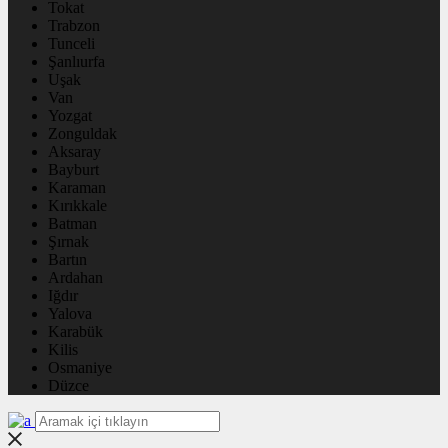
Tokat
Trabzon
Tunceli
Şanlıurfa
Uşak
Van
Yozgat
Zonguldak
Aksaray
Bayburt
Karaman
Kırıkkale
Batman
Şırnak
Bartın
Ardahan
Iğdır
Yalova
Karabük
Kilis
Osmaniye
Düzce