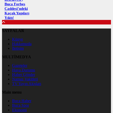
Buca Forbes
Caddesi’ndeki
Kaçak Yapıları
Yıktı!
SAYFALAR
Künye
Hakkımızda
İletişim
MULTİMEDYA
Gazeteler
Hava Durumu
Haber Gönder
Namaz Vakitleri
TV Yayın Akışları
Main menu
Buca Haber
Buca Spor
Ekonomi