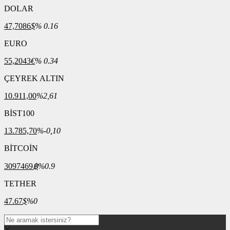
DOLAR
47,7086
$
% 0.16
EURO
55,2043
€
% 0.34
ÇEYREK ALTIN
10.911,00
%2,61
BİST100
13.785,70
%-0,10
BİTCOİN
3097469
฿
%0.9
TETHER
47.67
$
%0