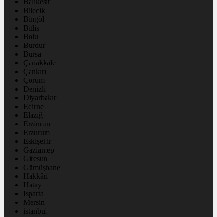
Balıkesir
Bilecik
Bingöl
Bitlis
Bolu
Burdur
Bursa
Çanakkale
Çankırı
Çorum
Denizli
Diyarbakır
Edirne
Elazığ
Erzincan
Erzurum
Eskişehir
Gaziantep
Giresun
Gümüşhane
Hakkâri
Hatay
Isparta
Mersin
istanbul