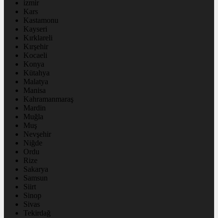
izmir
Kars
Kastamonu
Kayseri
Kırklareli
Kırşehir
Kocaeli
Konya
Kütahya
Malatya
Manisa
Kahramanmaraş
Mardin
Muğla
Muş
Nevşehir
Niğde
Ordu
Rize
Sakarya
Samsun
Siirt
Sinop
Sivas
Tekirdağ