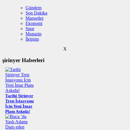
Gündem
Son Dakika
Manşetler
Ekonomi
Spor
Magazin
İletişim
X
şirinyer Haberleri
Tarihi Şirinyer
Tren İstasyonu
İçin Yeni İmar
Planı Askıda!