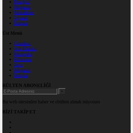
Fotoğraf
Magazin
Mahalleler
Siyaset
İletişim
Üst Menü
Gündem
Son Dakika
Manşetler
Ekonomi
Spor
Magazin
İletişim
BÜLTEN ABONELİĞİ
+
Bu web sitesinden haber ve ebülten almak istiyorum
BİZİ TAKİP ET