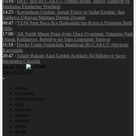
15:19
/
DEÜ ’den BUCAKUT, Orman Bölge, İtfaiye, Emniyet ve
Jandarma Ekiplerine Teşekkür
14:25
/
Kaymakam Gürbüz, İsmail Yüzer ve Sedat Erşahin ’den
Saldırıya Uğrayan Muhtara Destek Ziyareti
00:47
/
YENİ Parti Buca İlçe Başkanlığı’nın Kurucu Yönetimi Belli
Oldu
17:00
/
AK Partili Murat Polat Aylar Önce Uyarmıştı: Vatandaş Park
Olarak Kullanıyor, Belediye ise Satış Listesinde Tutuyor
11:19
/
Devlet Üstün Fedakârlık Madalyalı BUCAKUT Alevlerin
Karşısında
20:47
/
Adalet Bakanı Akın Gürlek Açıkladı: 84 Hâkim ve Savcı
Meslekten Çıkarıldı
Sabah
Vakti
02:00
İzmir
AÇIK
32°
Adana
Adıyaman
Afyonkarahisar
Ağrı
Amasya
Ankara
Antalya
Artvin
Aydın