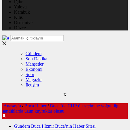
Iğdır
Yalova
Karabük
Kilis
Osmaniye
Düzce
Gündem
Son Dakika
Manşetler
Ekonomi
Spor
Magazin
İletişim
X
Anasayfa
/
Buca Haber
/
Buca ‘da CHP ön seçimine yoğun ilgi
sandıklarda uzun kuyruklar oluştu
Gündem Buca I İzmir Buca’nın Haber Sitesi