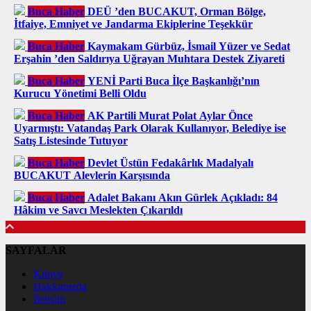
Buca Haber
DEÜ ’den BUCAKUT, Orman Bölge,
İtfaiye, Emniyet ve Jandarma Ekiplerine Teşekkür
Buca Haber
Kaymakam Gürbüz, İsmail Yüzer ve Sedat
Erşahin ’den Saldırıya Uğrayan Muhtara Destek Ziyareti
Buca Haber
YENİ Parti Buca İlçe Başkanlığı’nın
Kurucu Yönetimi Belli Oldu
Buca Haber
AK Partili Murat Polat Aylar Önce
Uyarmıştı: Vatandaş Park Olarak Kullanıyor, Belediye ise
Satış Listesinde Tutuyor
Buca Haber
Devlet Üstün Fedakârlık Madalyalı
BUCAKUT Alevlerin Karşısında
Buca Haber
Adalet Bakanı Akın Gürlek Açıkladı: 84
Hâkim ve Savcı Meslekten Çıkarıldı
SAYFALAR
Künye
Hakkımızda
İletişim