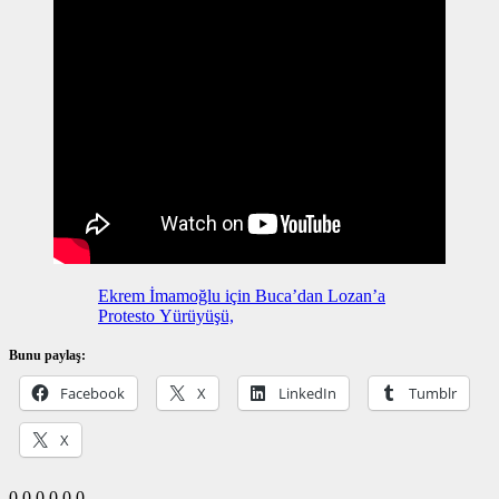
Ekrem İmamoğlu için Buca’dan Lozan’a
Protesto Yürüyüşü,
Bunu paylaş:
Facebook
X
LinkedIn
Tumblr
X
0
0
0
0
0
0