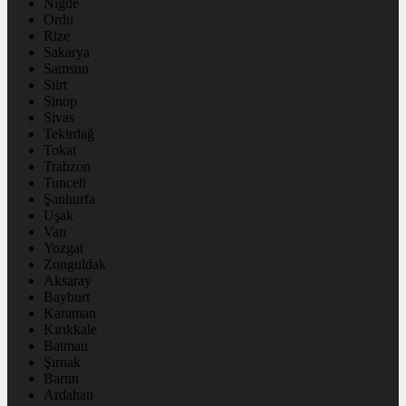
Niğde
Ordu
Rize
Sakarya
Samsun
Siirt
Sinop
Sivas
Tekirdağ
Tokat
Trabzon
Tunceli
Şanlıurfa
Uşak
Van
Yozgat
Zonguldak
Aksaray
Bayburt
Karaman
Kırıkkale
Batman
Şırnak
Bartın
Ardahan