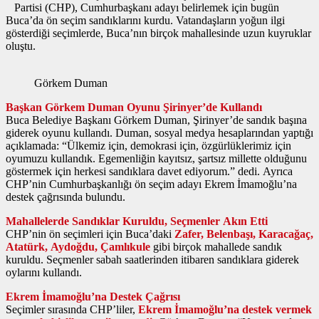
Partisi (CHP), Cumhurbaşkanı adayı belirlemek için bugün
Buca’da ön seçim sandıklarını kurdu. Vatandaşların yoğun ilgi
gösterdiği seçimlerde, Buca’nın birçok mahallesinde uzun kuyruklar
oluştu.
Görkem Duman
Başkan Görkem Duman Oyunu Şirinyer’de Kullandı
Buca Belediye Başkanı Görkem Duman, Şirinyer’de sandık başına
giderek oyunu kullandı. Duman, sosyal medya hesaplarından yaptığı
açıklamada: “Ülkemiz için, demokrasi için, özgürlüklerimiz için
oyumuzu kullandık. Egemenliğin kayıtsız, şartsız millette olduğunu
göstermek için herkesi sandıklara davet ediyorum.” dedi. Ayrıca
CHP’nin Cumhurbaşkanlığı ön seçim adayı Ekrem İmamoğlu’na
destek çağrısında bulundu.
Mahallelerde Sandıklar Kuruldu, Seçmenler Akın Etti
CHP’nin ön seçimleri için Buca’daki
Zafer, Belenbaşı, Karacağaç,
Atatürk, Aydoğdu, Çamlıkule
gibi birçok mahallede sandık
kuruldu. Seçmenler sabah saatlerinden itibaren sandıklara giderek
oylarını kullandı.
Ekrem İmamoğlu’na Destek Çağrısı
Seçimler sırasında CHP’liler,
Ekrem İmamoğlu’na destek vermek