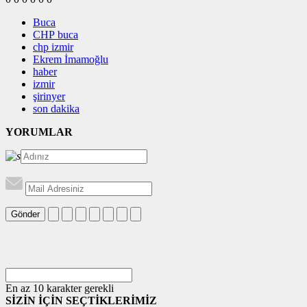
Buca
CHP buca
chp izmir
Ekrem İmamoğlu
haber
izmir
şirinyer
son dakika
YORUMLAR
Gönder
En az 10 karakter gerekli
SİZİN İÇİN SEÇTİKLERİMİZ