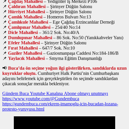
📌
Çağdaş Mahallesi
– Yedigöller İş Merkezi P106
📌
Çaldıran Mahallesi
– Şirinyer Düğün Salonu
📌
Hürriyet Mahallesi
– Şirinyer Düğün Salonu
📌
Çamlık Mahallesi
– Homeros Bulvarı No:13
📌
Çamlıkule Mahallesi
– Ege Çağdaş Erzincanlılar Derneği
📌
Çamlıpınar Mahallesi
– 254/40 No:14
📌
Dicle Mahallesi
– 361/2 Sok. No:40/A
📌
Dumlupınar Mahallesi
– 86 Sok. No:50 (Yanıkkahveler Yanı)
📌
Efeler Mahallesi
– Şirinyer Düğün Salonu
📌
Fırat Mahallesi
– 647/7 Sok. No:10
📌
Gaziler Mahallesi
– Gaziosmanpaşa Caddesi No:184-186/B
📌
Yaylacık Mahallesi
– Smyrna Eğitim Danışmanlığı
📢
Buca’da ön seçime yoğun ilgi gösterilirken, sandıklarda uzun
kuyruklar oluştu.
Cumhuriyet Halk Partisi’nin Cumhurbaşkanı
adayını belirlemek için gerçekleştirilen ön seçimde sandıklardan
çıkacak sonuçlar merakla bekleniyor.
Gündem Buca Youtube Kanalına Abone olmayı unutmayı
https://www.youtube.com/@Gundembuca
https://gundembuca.com/ekrem-imamoglu-icin-bucadan-lozana-
protesto-yuruyusu.html