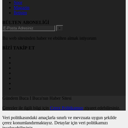
Spor
Magazin
İletişim
BÜLTEN ABONELİĞİ
+
Bu web sitesinden haber ve ebülten almak istiyorum
BİZİ TAKİP ET
Gündem Buca I Buca'nın Haber Sitesi
Çerezler ile ilgili bilgi için
Çerez Politikamızı
ziyaret edebilirsiniz.
Veri politikasındaki amaçlarla sınırlı ve mevzuata uygun şekilde
çerez konumlandırmaktayız. Detaylar için veri politikamızı
inceleyebilirsiniz.