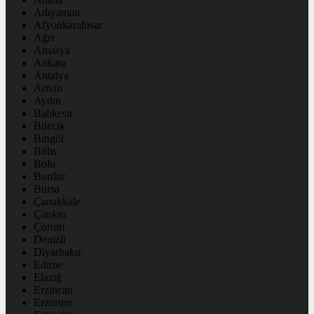
Adıyaman
Afyonkarahisar
Ağrı
Amasya
Ankara
Antalya
Artvin
Aydın
Balıkesir
Bilecik
Bingöl
Bitlis
Bolu
Burdur
Bursa
Çanakkale
Çankırı
Çorum
Denizli
Diyarbakır
Edirne
Elazığ
Erzincan
Erzurum