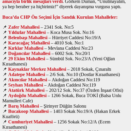
amacıyla birlik mesajları verdi
. Görkem Duman, “Unutmayalım,
ya hep beraber ya hiçbirimiz!” diyerek dayanışma vurgusu yaptı.
Buca’da CHP Ön Seçimi İçin Sandık Kurulan Mahalleler:
📌
Zafer Mahallesi
– 2341 Sok. No:5
📌
Yıldızlar Mahallesi
– Koca Musa Sok. No:16
📌
Belenbaşı Mahallesi
– Hürriyet Caddesi No:19/A
📌
Karacağaç Mahallesi
– 4010 Sok. No:1
📌
Kırklar Mahallesi
– Mevlana Caddesi No:23
📌
Doğancılar Mahallesi
– 6002 Sok. No:20/1
📌
29 Ekim Mahallesi
– Sümbül Sok. No:23/A (Yeni Oğlan
Kıraathanesi)
📌
Kaynaklar Merkez Mahallesi
– 2018 Sokak, Çınaraltı
📌
Adatepe Mahallesi
– 2/6 Sok. No:10 (Dostlar Kıraathanesi)
📌
Akıncılar Mahallesi
– Akdoğan Caddesi No:119
📌
Seyhan Mahallesi
– Akdoğan Caddesi No:119
📌
Atatürk Mahallesi
– 202/12 Sok. No:37 (Özden İnşaat Ofisi)
📌
Aydoğdu Mahallesi
– 1266 Sokak, Buca TOKİ (Balsa Unlu
Mamulleri Cafe)
📌
Barış Mahallesi
– Şirinyer Düğün Salonu
📌
Bucakoop Mahallesi
– 1403 Sokak No:19/A (Hakan Erkek
Kuaförü)
📌
Cumhuriyet Mahallesi
– 1256 Sokak No:12/A (Ecem
Kıraathanesi)