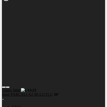
Güneş
Vakti
13:22
İzmir
PARÇALI AZ BULUTLU
30°
Adana