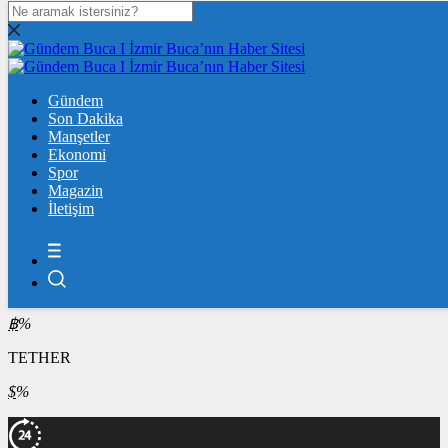
DOLAR
47,6022
$
% 0.06
EURO
Gündem
55,0756
Son Dakika
€
% 0.1
Manşetler
ÇEYREK ALTIN
Ekonomi
Spor
10.631,00
%0,62
Magazin
İletişim
BİST100
13.722,76
%0,14
BİTCOİN
฿
%
TETHER
$
%