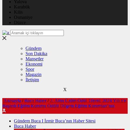
Yalova
Karabük
Kilis
Osmaniye
Düzce
Gündem
Son Dakika
Manşetler
Ekonomi
Spor
Magazin
İletişim
X
Anasayfa
/
Buca Haber
/
2. Altın Üzüm Ödül Töreni: 2024 Yılı En
Başarılı Eğitim Kurumu Ödülü Dilgem Eğitim Kurumları’nın
Gündem Buca I İzmir Buca’nın Haber Sitesi
Buca Haber