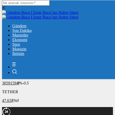
DOLAR
47,6951
$
% 0.11
EURO
Gündem
55,0518
Son Dakika
€
% -0.05
Manşetler
ÇEYREK ALTIN
Ekonomi
Spor
10.666,00
%0,31
Magazin
İletişim
BİST100
13.798,82
%0,70
BİTCOİN
3059159
฿
%-0.5
TETHER
47.63
$
%0