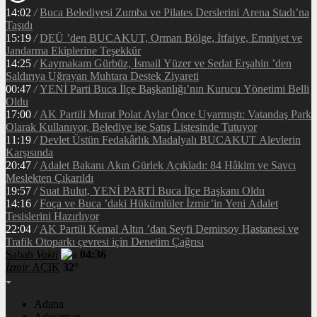
14:02
/
Buca Belediyesi Zumba ve Pilates Derslerini Arena Stadı’na
Taşıdı
15:19
/
DEÜ ’den BUCAKUT, Orman Bölge, İtfaiye, Emniyet ve
Jandarma Ekiplerine Teşekkür
14:25
/
Kaymakam Gürbüz, İsmail Yüzer ve Sedat Erşahin ’den
Saldırıya Uğrayan Muhtara Destek Ziyareti
00:47
/
YENİ Parti Buca İlçe Başkanlığı’nın Kurucu Yönetimi Belli
Oldu
17:00
/
AK Partili Murat Polat Aylar Önce Uyarmıştı: Vatandaş Park
Olarak Kullanıyor, Belediye ise Satış Listesinde Tutuyor
11:19
/
Devlet Üstün Fedakârlık Madalyalı BUCAKUT Alevlerin
Karşısında
20:47
/
Adalet Bakanı Akın Gürlek Açıkladı: 84 Hâkim ve Savcı
Meslekten Çıkarıldı
19:57
/
Suat Bulut, YENİ PARTİ Buca İlçe Başkanı Oldu
14:16
/
Foça ve Buca ’daki Hükümlüler İzmir’in Yeni Adalet
Tesislerini Hazırlıyor
22:04
/
AK Partili Kemal Altın ’dan Seyfi Demirsoy Hastanesi ve
Trafik Otoparkı çevresi için Denetim Çağrısı
Sabah
Vakti
04:36
İzmir
AÇIK
32°
Adana
Adıyaman