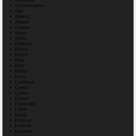
Afyonkarahisar
Ağrı
Amasya
Ankara
Antalya
Artvin
Aydın
Balıkesir
Bilecik
Bingöl
Bitlis
Bolu
Burdur
Bursa
Çanakkale
Çankırı
Çorum
Denizli
Diyarbakır
Edirne
Elazığ
Erzincan
Erzurum
Eskişehir