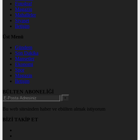
Fotoğraf
Magazin
Mahalleler
Siyaset
İletişim
Üst Menü
Gündem
Son Dakika
Manşetler
Ekonomi
Spor
Magazin
İletişim
BÜLTEN ABONELİĞİ
+
Bu web sitesinden haber ve ebülten almak istiyorum
BİZİ TAKİP ET