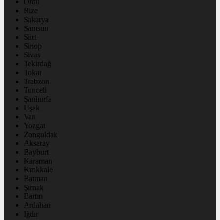
Ordu
Rize
Sakarya
Samsun
Siirt
Sinop
Sivas
Tekirdağ
Tokat
Trabzon
Tunceli
Şanlıurfa
Uşak
Van
Yozgat
Zonguldak
Aksaray
Bayburt
Karaman
Kırıkkale
Batman
Şırnak
Bartın
Ardahan
Iğdır