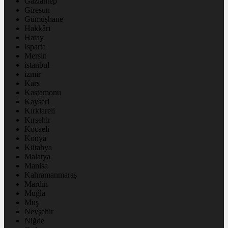
Gaziantep
Giresun
Gümüşhane
Hakkâri
Hatay
Isparta
Mersin
istanbul
izmir
Kars
Kastamonu
Kayseri
Kırklareli
Kırşehir
Kocaeli
Konya
Kütahya
Malatya
Manisa
Kahramanmaraş
Mardin
Muğla
Muş
Nevşehir
Niğde