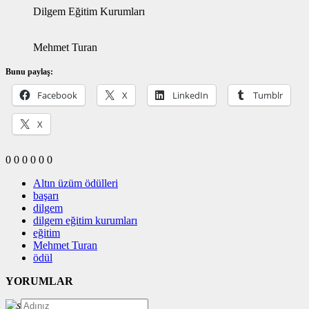
Dilgem Eğitim Kurumları
Mehmet Turan
Bunu paylaş:
Facebook
X
LinkedIn
Tumblr
X
0
0
0
0
0
0
Altın üzüm ödülleri
başarı
dilgem
dilgem eğitim kurumları
eğitim
Mehmet Turan
ödül
YORUMLAR