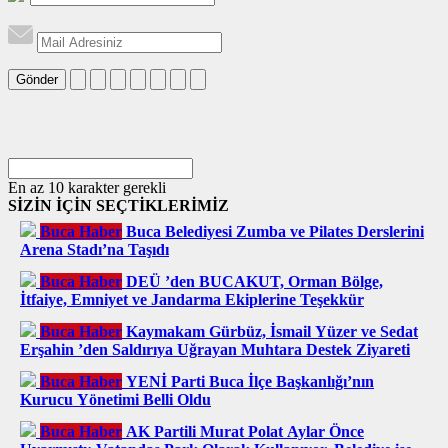
Gönder
En az 10 karakter gerekli
SİZİN İÇİN SEÇTİKLERİMİZ
Buca Haber
Buca Belediyesi Zumba ve Pilates Derslerini
Arena Stadı’na Taşıdı
Buca Haber
DEÜ ’den BUCAKUT, Orman Bölge,
İtfaiye, Emniyet ve Jandarma Ekiplerine Teşekkür
Buca Haber
Kaymakam Gürbüz, İsmail Yüzer ve Sedat
Erşahin ’den Saldırıya Uğrayan Muhtara Destek Ziyareti
Buca Haber
YENİ Parti Buca İlçe Başkanlığı’nın
Kurucu Yönetimi Belli Oldu
Buca Haber
AK Partili Murat Polat Aylar Önce