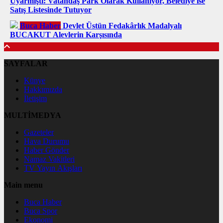
Uyarmıştı: Vatandaş Park Olarak Kullanıyor, Belediye ise
Satış Listesinde Tutuyor
Buca Haber
Devlet Üstün Fedakârlık Madalyalı
BUCAKUT Alevlerin Karşısında
SAYFALAR
Künye
Hakkımızda
İletişim
MULTİMEDYA
Gazeteler
Hava Durumu
Haber Gönder
Namaz Vakitleri
TV Yayın Akışları
Main menu
Buca Haber
Buca Spor
Ekonomi