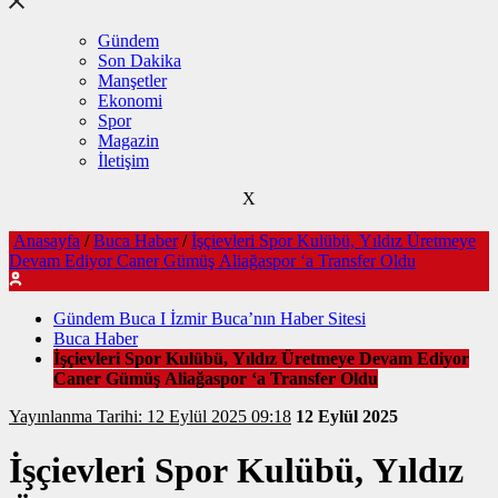
Gündem
Son Dakika
Manşetler
Ekonomi
Spor
Magazin
İletişim
X
Anasayfa
/
Buca Haber
/
İşçievleri Spor Kulübü, Yıldız Üretmeye
Devam Ediyor Caner Gümüş Aliağaspor ‘a Transfer Oldu
Gündem Buca I İzmir Buca’nın Haber Sitesi
Buca Haber
İşçievleri Spor Kulübü, Yıldız Üretmeye Devam Ediyor
Caner Gümüş Aliağaspor ‘a Transfer Oldu
Yayınlanma Tarihi: 12 Eylül 2025 09:18
12 Eylül 2025
İşçievleri Spor Kulübü, Yıldız