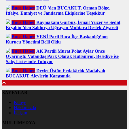
Buca Haber
DEÜ ’den BUCAKUT, Orman Bölge,
İtfaiye, Emniyet ve Jandarma Ekiplerine Teşekkür
Buca Haber
Kaymakam Gürbüz, İsmail Yüzer ve Sedat
Erşahin ’den Saldırıya Uğrayan Muhtara Destek Ziyareti
Buca Haber
YENİ Parti Buca İlçe Başkanlığı’nın
Kurucu Yönetimi Belli Oldu
Buca Haber
AK Partili Murat Polat Aylar Önce
Uyarmıştı: Vatandaş Park Olarak Kullanıyor, Belediye ise
Satış Listesinde Tutuyor
Buca Haber
Devlet Üstün Fedakârlık Madalyalı
BUCAKUT Alevlerin Karşısında
SAYFALAR
Künye
Hakkımızda
İletişim
MULTİMEDYA