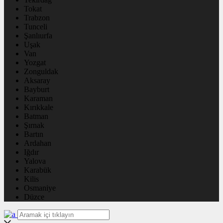
Tokat
Trabzon
Tunceli
Şanlıurfa
Uşak
Van
Yozgat
Zonguldak
Aksaray
Bayburt
Karaman
Kırıkkale
Batman
Şırnak
Bartın
Ardahan
Iğdır
Yalova
Karabük
Kilis
Osmaniye
Düzce