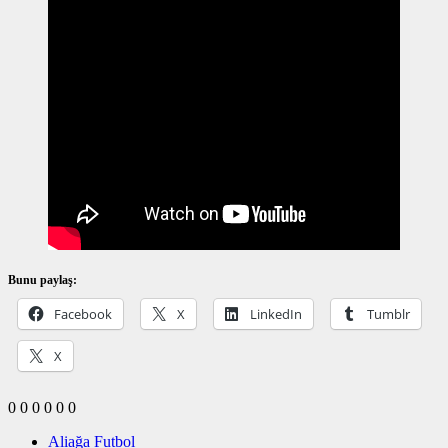
Bunu paylaş:
Facebook
X
LinkedIn
Tumblr
X
0
0
0
0
0
0
Aliağa Futbol