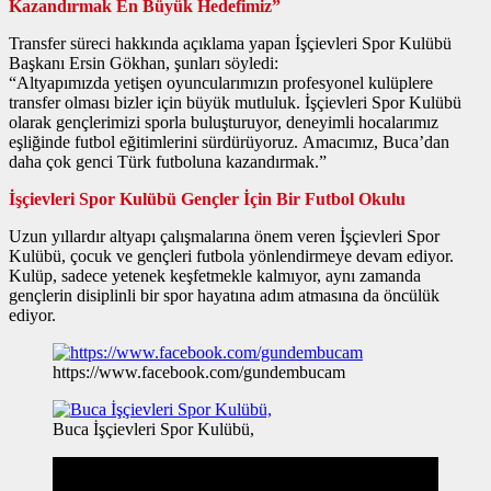
Kazandırmak En Büyük Hedefimiz”
Transfer süreci hakkında açıklama yapan İşçievleri Spor Kulübü
Başkanı Ersin Gökhan, şunları söyledi:
“Altyapımızda yetişen oyuncularımızın profesyonel kulüplere
transfer olması bizler için büyük mutluluk. İşçievleri Spor Kulübü
olarak gençlerimizi sporla buluşturuyor, deneyimli hocalarımız
eşliğinde futbol eğitimlerini sürdürüyoruz. Amacımız, Buca’dan
daha çok genci Türk futboluna kazandırmak.”
İşçievleri Spor Kulübü Gençler İçin Bir Futbol Okulu
Uzun yıllardır altyapı çalışmalarına önem veren İşçievleri Spor
Kulübü, çocuk ve gençleri futbola yönlendirmeye devam ediyor.
Kulüp, sadece yetenek keşfetmekle kalmıyor, aynı zamanda
gençlerin disiplinli bir spor hayatına adım atmasına da öncülük
ediyor.
https://www.facebook.com/gundembucam
Buca İşçievleri Spor Kulübü,