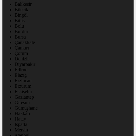
Balıkesir
Bilecik
Bingöl
Bitlis
Bolu
Burdur
Bursa
Çanakkale
Çankırı
Çorum
Denizli
Diyarbakır
Edirne
Elazığ
Erzincan
Erzurum
Eskişehir
Gaziantep
Giresun
Gümüşhane
Hakkâri
Hatay
Isparta
Mersin
istanbul