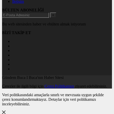
İletişim
BÜLTEN ABONELİĞİ
+
Bu web sitesinden haber ve ebülten almak istiyorum
BİZİ TAKİP ET
Gündem Buca I Buca'nın Haber Sitesi
Çerezler ile ilgili bilgi için
Çerez Politikamızı
ziyaret edebilirsiniz.
Veri politikasındaki amaçlarla sınırlı ve mevzuata uygun şekilde
çerez konumlandırmaktayız. Detaylar için veri politikamızı
inceleyebilirsiniz.