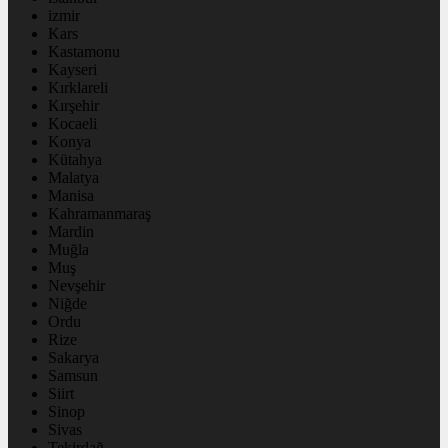
izmir
Kars
Kastamonu
Kayseri
Kırklareli
Kırşehir
Kocaeli
Konya
Kütahya
Malatya
Manisa
Kahramanmaraş
Mardin
Muğla
Muş
Nevşehir
Niğde
Ordu
Rize
Sakarya
Samsun
Siirt
Sinop
Sivas
Tekirdağ