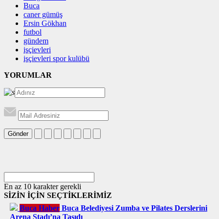
Buca
caner gümüş
Ersin Gökhan
futbol
gündem
işçievleri
işçievleri spor kulübü
YORUMLAR
Gönder
En az 10 karakter gerekli
SİZİN İÇİN SEÇTİKLERİMİZ
Buca Haber
Buca Belediyesi Zumba ve Pilates Derslerini
Arena Stadı’na Taşıdı