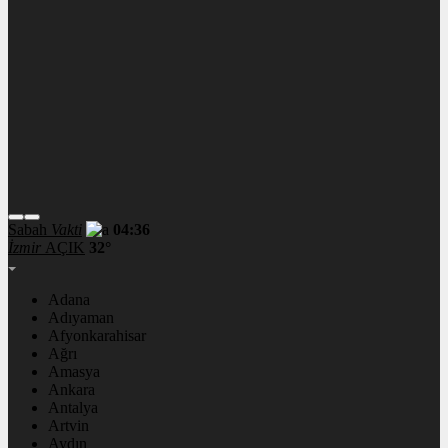
Sabah
Vakti
04:36
İzmir
AÇIK
32°
Adana
Adıyaman
Afyonkarahisar
Ağrı
Amasya
Ankara
Antalya
Artvin
Aydın