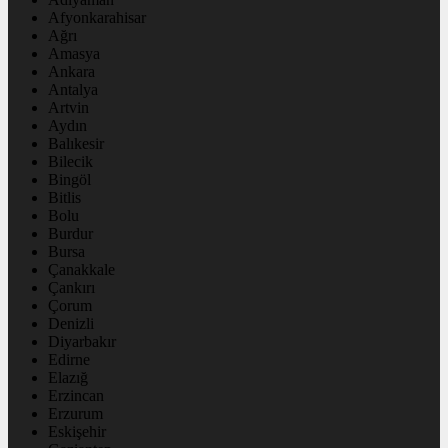
Afyonkarahisar
Ağrı
Amasya
Ankara
Antalya
Artvin
Aydın
Balıkesir
Bilecik
Bingöl
Bitlis
Bolu
Burdur
Bursa
Çanakkale
Çankırı
Çorum
Denizli
Diyarbakır
Edirne
Elazığ
Erzincan
Erzurum
Eskişehir