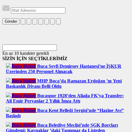
Gönder
En az 10 karakter gerekli
SİZİN İÇİN SEÇTİKLERİMİZ
Buca Haber
Buca Seyfi Demirsoy Hastanesi’ne İŞKUR
Üzerinden 250 Personel Alınacak
Buca Haber
MHP Buca’da Ramazan Erdoğan ’ın Yeni
Başkanlık Divanı Belli Oldu
Buca Haber
Bucaspor 1928’den Aliağa FK’ya Transfer:
Ali Emir Pervanlar 2 Yıllık İmza Attı
Buca Haber
Buca Kent Belleği Sergisi’nde “Hazine Avı”
Başladı
Buca Haber
Buca Belediye Meclisi’nde SGK Borçları
Gündemi: Kaynaklar ’daki Taşınmaz da Listeden