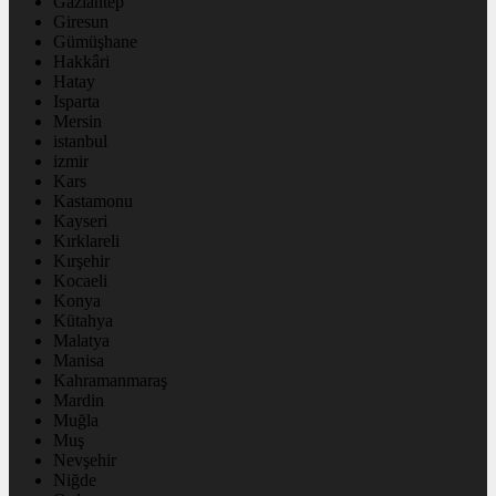
Gaziantep
Giresun
Gümüşhane
Hakkâri
Hatay
Isparta
Mersin
istanbul
izmir
Kars
Kastamonu
Kayseri
Kırklareli
Kırşehir
Kocaeli
Konya
Kütahya
Malatya
Manisa
Kahramanmaraş
Mardin
Muğla
Muş
Nevşehir
Niğde