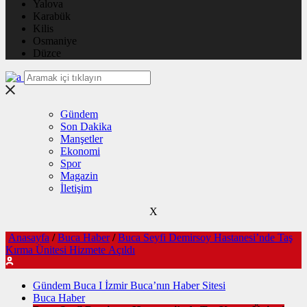
Yalova
Karabük
Kilis
Osmaniye
Düzce
Gündem
Son Dakika
Manşetler
Ekonomi
Spor
Magazin
İletişim
X
Anasayfa
/
Buca Haber
/
Buca Seyfi Demirsoy Hastanesi’nde Taş
Kırma Ünitesi Hizmete Açıldı
Gündem Buca I İzmir Buca’nın Haber Sitesi
Buca Haber