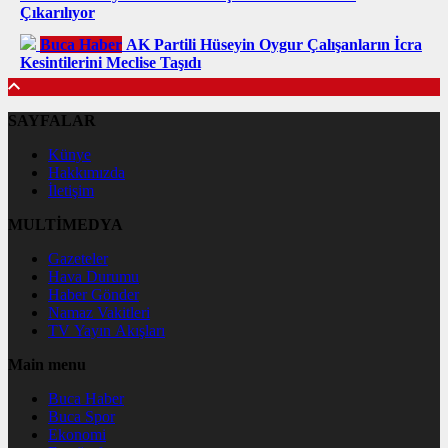
Çıkarılıyor
Buca Haber
AK Partili Hüseyin Oygur Çalışanların İcra
Kesintilerini Meclise Taşıdı
SAYFALAR
Künye
Hakkımızda
İletişim
MULTİMEDYA
Gazeteler
Hava Durumu
Haber Gönder
Namaz Vakitleri
TV Yayın Akışları
Main menu
Buca Haber
Buca Spor
Ekonomi