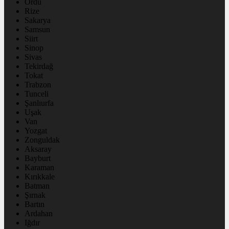
Ordu
Rize
Sakarya
Samsun
Siirt
Sinop
Sivas
Tekirdağ
Tokat
Trabzon
Tunceli
Şanlıurfa
Uşak
Van
Yozgat
Zonguldak
Aksaray
Bayburt
Karaman
Kırıkkale
Batman
Şırnak
Bartın
Ardahan
Iğdır