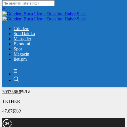
DOLAR
47,7436
$
% 0.18
EURO
Gündem
55,2510
Son Dakika
€
% 0.32
Manşetler
ÇEYREK ALTIN
Ekonomi
Spor
10.909,00
%2,60
Magazin
İletişim
BİST100
13.779,39
%-0,14
BİTCOİN
3093366
฿
%0.8
TETHER
47.67
$
%0