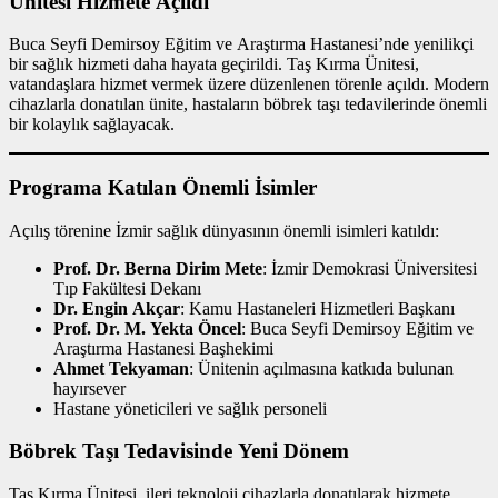
Ünitesi Hizmete Açıldı
Buca Seyfi Demirsoy Eğitim ve Araştırma Hastanesi’nde yenilikçi
bir sağlık hizmeti daha hayata geçirildi. Taş Kırma Ünitesi,
vatandaşlara hizmet vermek üzere düzenlenen törenle açıldı. Modern
cihazlarla donatılan ünite, hastaların böbrek taşı tedavilerinde önemli
bir kolaylık sağlayacak.
Programa Katılan Önemli İsimler
Açılış törenine İzmir sağlık dünyasının önemli isimleri katıldı:
Prof. Dr. Berna Dirim Mete
: İzmir Demokrasi Üniversitesi
Tıp Fakültesi Dekanı
Dr. Engin Akçar
: Kamu Hastaneleri Hizmetleri Başkanı
Prof. Dr. M. Yekta Öncel
: Buca Seyfi Demirsoy Eğitim ve
Araştırma Hastanesi Başhekimi
Ahmet Tekyaman
: Ünitenin açılmasına katkıda bulunan
hayırsever
Hastane yöneticileri ve sağlık personeli
Böbrek Taşı Tedavisinde Yeni Dönem
Taş Kırma Ünitesi, ileri teknoloji cihazlarla donatılarak hizmete