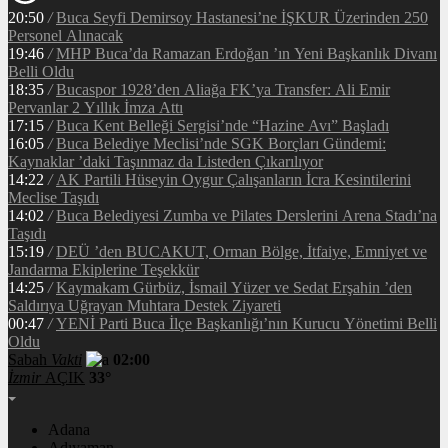
20:50
/
Buca Seyfi Demirsoy Hastanesi’ne İŞKUR Üzerinden 250
Personel Alınacak
19:46
/
MHP Buca’da Ramazan Erdoğan ’ın Yeni Başkanlık Divanı
Belli Oldu
18:35
/
Bucaspor 1928’den Aliağa FK’ya Transfer: Ali Emir
Pervanlar 2 Yıllık İmza Attı
17:15
/
Buca Kent Belleği Sergisi’nde “Hazine Avı” Başladı
16:05
/
Buca Belediye Meclisi’nde SGK Borçları Gündemi:
Kaynaklar ’daki Taşınmaz da Listeden Çıkarılıyor
14:22
/
AK Partili Hüseyin Oygur Çalışanların İcra Kesintilerini
Meclise Taşıdı
14:02
/
Buca Belediyesi Zumba ve Pilates Derslerini Arena Stadı’na
Taşıdı
15:19
/
DEÜ ’den BUCAKUT, Orman Bölge, İtfaiye, Emniyet ve
Jandarma Ekiplerine Teşekkür
14:25
/
Kaymakam Gürbüz, İsmail Yüzer ve Sedat Erşahin ’den
Saldırıya Uğrayan Muhtara Destek Ziyareti
00:47
/
YENİ Parti Buca İlçe Başkanlığı’nın Kurucu Yönetimi Belli
Oldu
Sabah
Vakti
02:00
İzmir
AÇIK
33°
Adana
Adıyaman