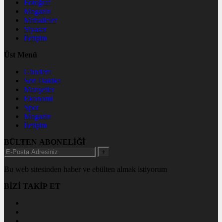
Fotoğraf
Magazin
Mahalleler
Siyaset
İletişim
Üst Menü
Gündem
Son Dakika
Manşetler
Ekonomi
Spor
Magazin
İletişim
BÜLTEN ABONELİĞİ
+
Bu web sitesinden haber ve ebülten almak istiyorum
BİZİ TAKİP ET